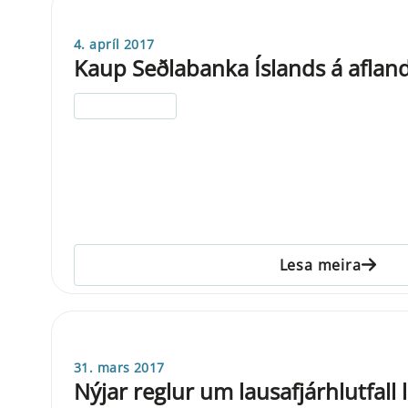
4. apríl 2017
Kaup Seðlabanka Íslands á afla
ELDRI EN 5 ÁRA
Lesa meira
31. mars 2017
Nýjar reglur um lausafjárhlutfall