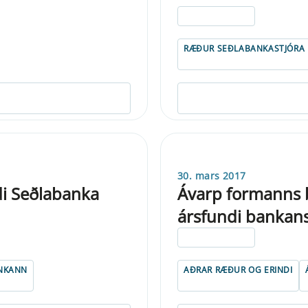
ELDRI EN 5 ÁRA
RÆÐUR SEÐLABANKASTJÓRA
30. mars 2017
di Seðlabanka
Ávarp formanns 
ársfundi bankan
ELDRI EN 5 ÁRA
NKANN
AÐRAR RÆÐUR OG ERINDI