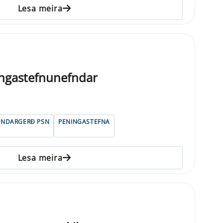
Lesa meira
ngastefnunefndar
UNDARGERÐ PSN
PENINGASTEFNA
Lesa meira