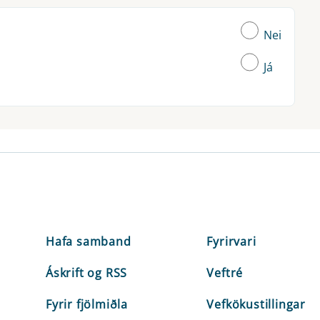
Nei
Já
Hafa samband
Fyrirvari
Áskrift og RSS
Veftré
Fyrir fjölmiðla
Vefkökustillingar