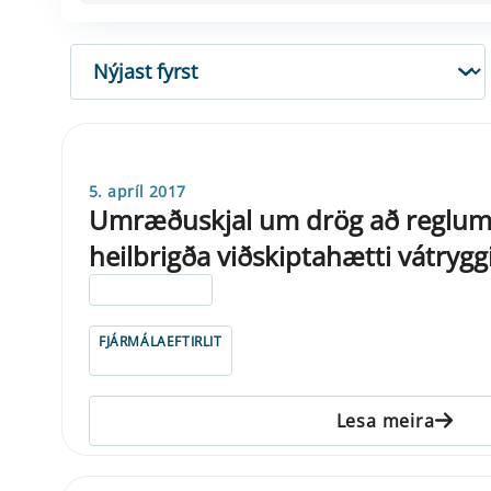
RÖÐUN
5. apríl 2017
Umræðuskjal um drög að reglum 
heilbrigða viðskiptahætti vátrygg
ELDRI EN 5 ÁRA
FJÁRMÁLAEFTIRLIT
Lesa meira