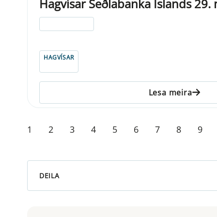
Hagvísar Seðlabanka Íslands 29.
ELDRI EN 5 ÁRA
HAGVÍSAR
Lesa meira
1
2
3
4
5
6
7
8
9
DEILA