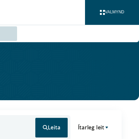
VALMYND
LOKA
Leita
Ítarleg leit