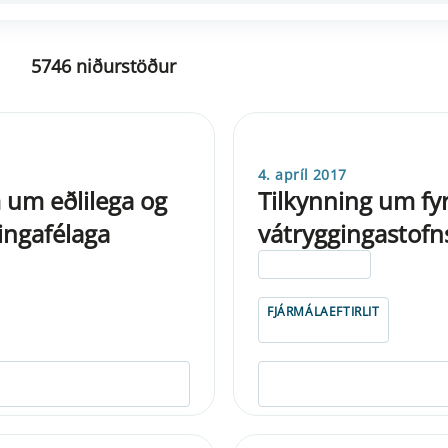
5746 niðurstöður
4. apríl 2017
um eðlilega og
Tilkynning um fy
ingafélaga
vátryggingastofn
ELDRI EN 5 ÁRA
FJÁRMÁLAEFTIRLIT