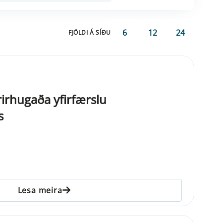
6
12
24
FJÖLDI Á SÍÐU
rirhugaða yfirfærslu
s
Lesa meira