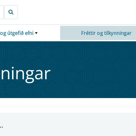
 og útgefið efni
Fréttir og tilkynningar
nn­ing­ar