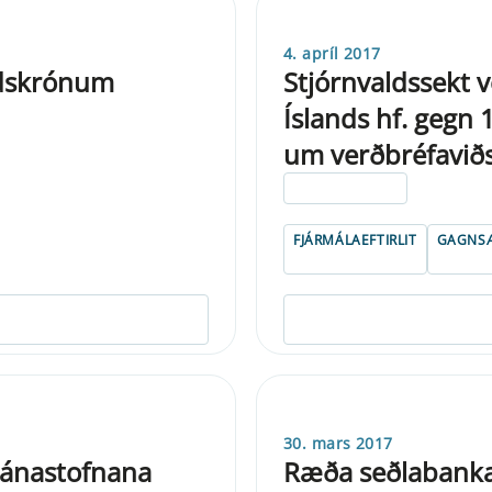
4. apríl 2017
ndskrónum
Stjórnvaldssekt 
Íslands hf. gegn 
um verðbréfaviðs
ELDRI EN 5 ÁRA
FJÁRMÁLAEFTIRLIT
GAGNSÆ
30. mars 2017
 lánastofnana
Ræða seðlabanka