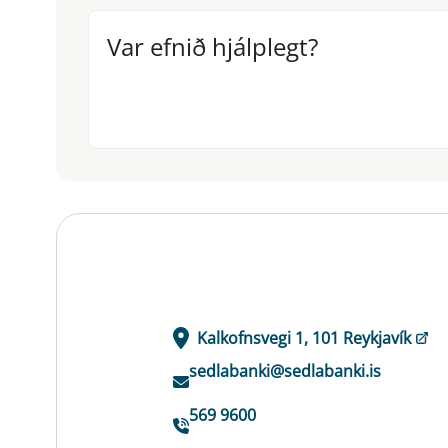
Var efnið hjálplegt?
Var efnið hjálplegt?
Kalkofnsvegi 1, 101 Reykjavík
sedlabanki@sedlabanki.is
569 9600