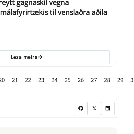
reytt gagnaskil vegna
rmálafyrirtækis til venslaðra aðila
Lesa meira
20
21
22
23
24
25
26
27
28
29
3