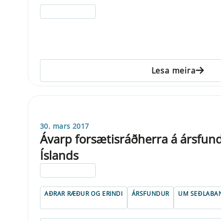
ELDRI EN 5 ÁRA
Lesa meira
30. mars 2017
Ávarp forsætisráðherra á ársfun
Íslands
ELDRI EN 5 ÁRA
AÐRAR RÆÐUR OG ERINDI
ÁRSFUNDUR
UM SEÐLABA