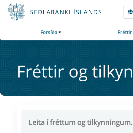
Fara beint í Meginmál
Forsíða
Fréttir
Frétt­ir og til­ky