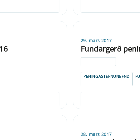
29. mars 2017
016
Fundargerð peni
ELDRI EN 5 ÁRA
PENINGASTEFNUNEFND
F
28. mars 2017