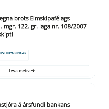
vegna brots Eimskipafélags
1. mgr. 122. gr. laga nr. 108/2007
kipti
ISTILKYNNINGAR
Lesa meira
stjóra á ársfundi bankans