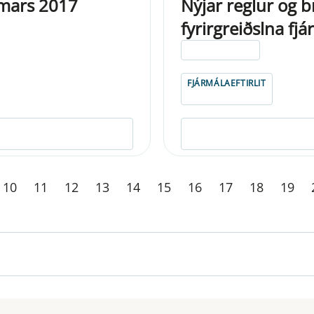
 mars 2017
Nýjar reglur og b
fyrirgreiðslna fjá
ELDRI EN 5 ÁRA
FJÁRMÁLAEFTIRLIT
10
11
12
13
14
15
16
17
18
19