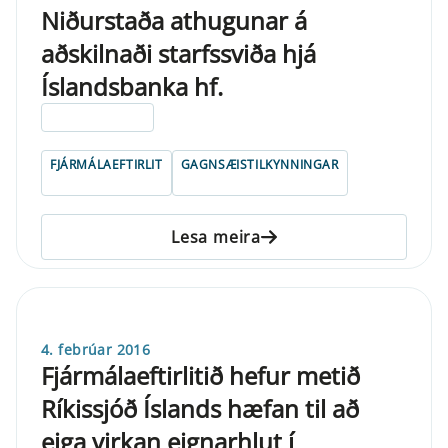
Niðurstaða athugunar á
aðskilnaði starfssviða hjá
Íslandsbanka hf.
ELDRI EN 5 ÁRA
FJÁRMÁLAEFTIRLIT
GAGNSÆISTILKYNNINGAR
Lesa meira
4. febrúar 2016
Fjármálaeftirlitið hefur metið
Ríkissjóð Íslands hæfan til að
eiga virkan eignarhlut í