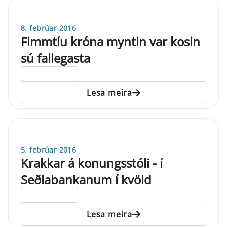
8. febrúar 2016
Fimmtíu króna myntin var kosin
sú fallegasta
ELDRI EN 5 ÁRA
Lesa meira
5. febrúar 2016
Krakkar á konungsstóli - í
Seðlabankanum í kvöld
ELDRI EN 5 ÁRA
Lesa meira