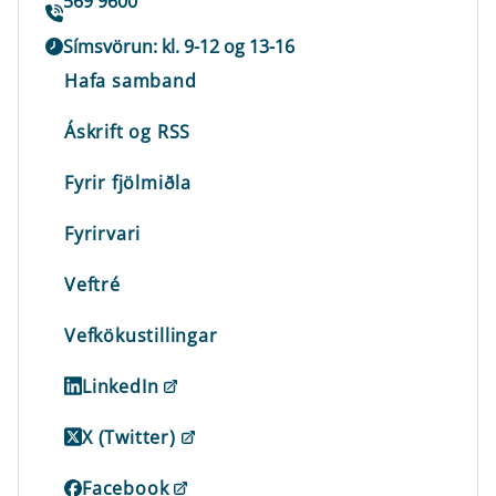
569 9600
Símsvörun: kl. 9-12 og 13-16
Hafa samband
Áskrift og RSS
Fyrir fjölmiðla
Fyrirvari
Veftré
Vefkökustillingar
LinkedIn
X (Twitter)
Facebook