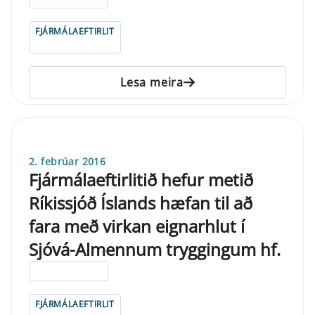
FJÁRMÁLAEFTIRLIT
Lesa meira
2. febrúar 2016
Fjármálaeftirlitið hefur metið
Ríkissjóð Íslands hæfan til að
fara með virkan eignarhlut í
Sjóvá-Almennum tryggingum hf.
ELDRI EN 5 ÁRA
FJÁRMÁLAEFTIRLIT