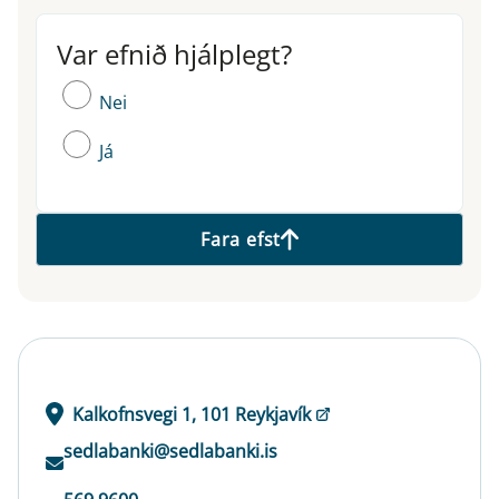
Var efnið hjálplegt?
Var efnið hjálplegt?
Nei
Já
Fara efst
Kalkofnsvegi 1, 101 Reykjavík
sedlabanki@sedlabanki.is