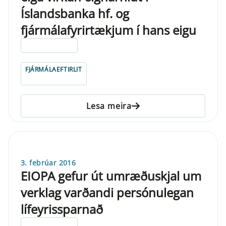
Íslandsbanka hf. og
fjármálafyrirtækjum í hans eigu
ELDRI EN 5 ÁRA
FJÁRMÁLAEFTIRLIT
Lesa meira
3. febrúar 2016
EIOPA gefur út umræðuskjal um
verklag varðandi persónulegan
lífeyrissparnað
ELDRI EN 5 ÁRA