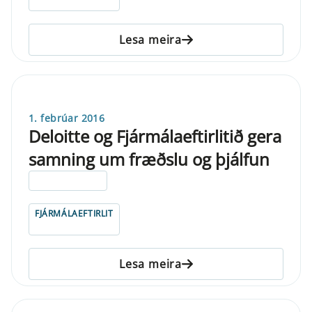
Lesa meira
1. febrúar 2016
Deloitte og Fjármálaeftirlitið gera
samning um fræðslu og þjálfun
ELDRI EN 5 ÁRA
FJÁRMÁLAEFTIRLIT
Lesa meira