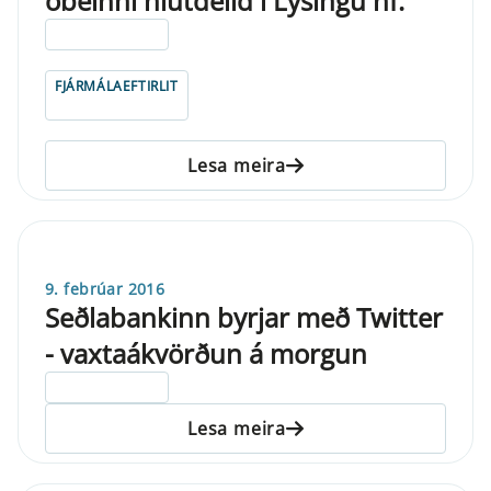
óbeinni hlutdeild í Lýsingu hf.
ELDRI EN 5 ÁRA
FJÁRMÁLAEFTIRLIT
Lesa meira
9. febrúar 2016
Seðlabankinn byrjar með Twitter
- vaxtaákvörðun á morgun
ELDRI EN 5 ÁRA
Lesa meira