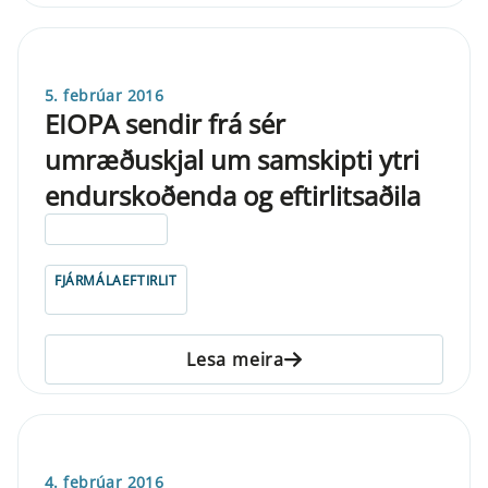
5. febrúar 2016
EIOPA sendir frá sér
umræðuskjal um samskipti ytri
endurskoðenda og eftirlitsaðila
ELDRI EN 5 ÁRA
FJÁRMÁLAEFTIRLIT
Lesa meira
4. febrúar 2016