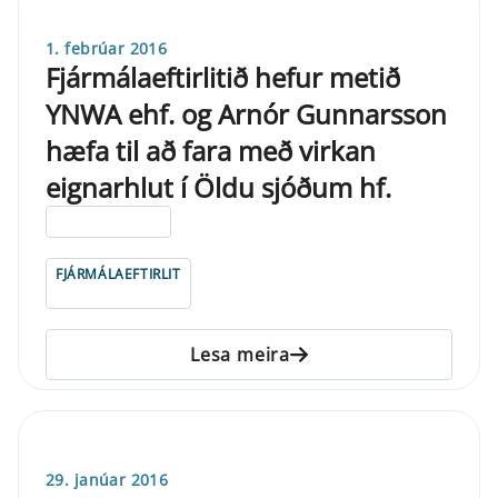
1. febrúar 2016
Fjármálaeftirlitið hefur metið
YNWA ehf. og Arnór Gunnarsson
hæfa til að fara með virkan
eignarhlut í Öldu sjóðum hf.
ELDRI EN 5 ÁRA
FJÁRMÁLAEFTIRLIT
Lesa meira
29. janúar 2016