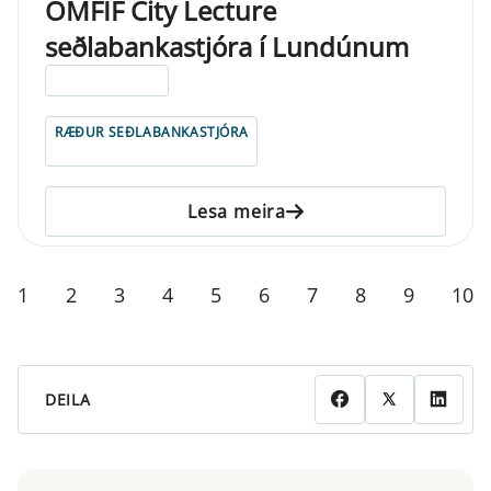
OMFIF City Lecture
seðlabankastjóra í Lundúnum
ELDRI EN 5 ÁRA
RÆÐUR SEÐLABANKASTJÓRA
Lesa meira
1
2
3
4
5
6
7
8
9
10
DEILA