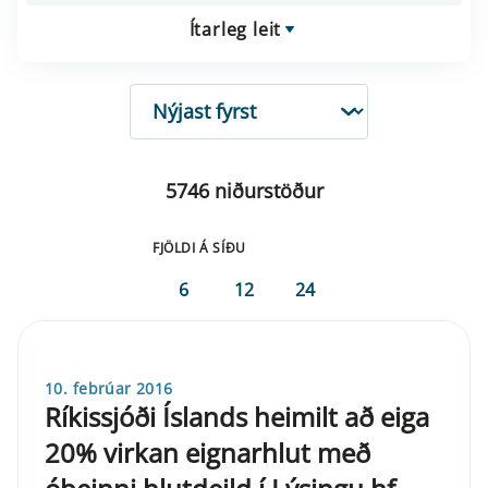
Ítarleg leit
RÖÐUN
5746 niðurstöður
FJÖLDI Á SÍÐU
6
12
24
10. febrúar 2016
Ríkissjóði Íslands heimilt að eiga
20% virkan eignarhlut með