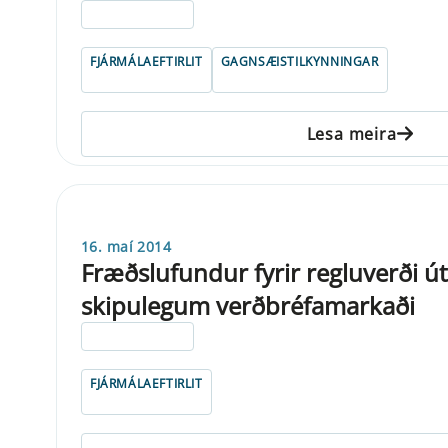
ELDRI EN 5 ÁRA
FJÁRMÁLAEFTIRLIT
GAGNSÆISTILKYNNINGAR
Lesa meira
16. maí 2014
Fræðslufundur fyrir regluverði ú
skipulegum verðbréfamarkaði
ELDRI EN 5 ÁRA
FJÁRMÁLAEFTIRLIT