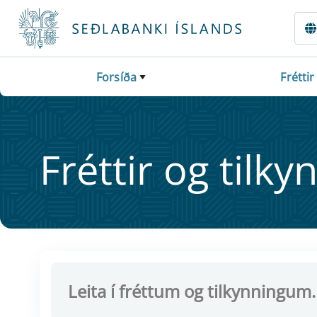
Fara beint í Meginmál
Forsíða
Fréttir
Frétt­ir og til­ky