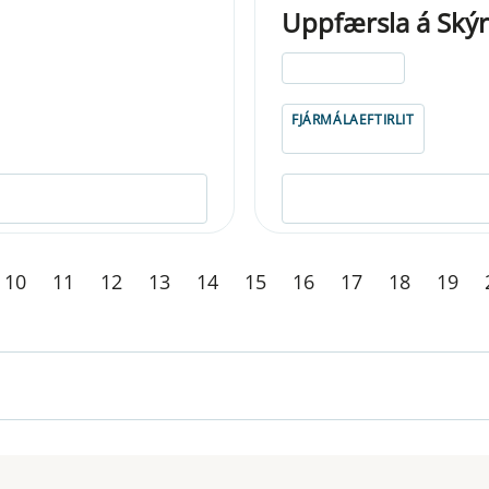
Uppfærsla á Skýr
ELDRI EN 5 ÁRA
FJÁRMÁLAEFTIRLIT
10
11
12
13
14
15
16
17
18
19