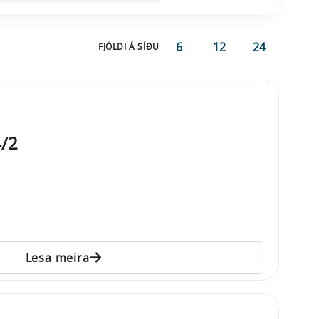
6
12
24
FJÖLDI Á SÍÐU
/2
Lesa meira