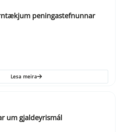
jórntækjum peningastefnunnar
Lesa meira
r um gjaldeyrismál