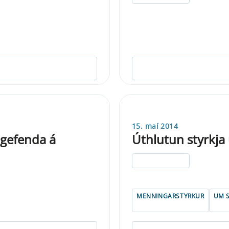
15. maí 2014
tgefenda á
Úthlutun styrkja
ELDRI EN 5 ÁRA
MENNINGARSTYRKUR
UM 