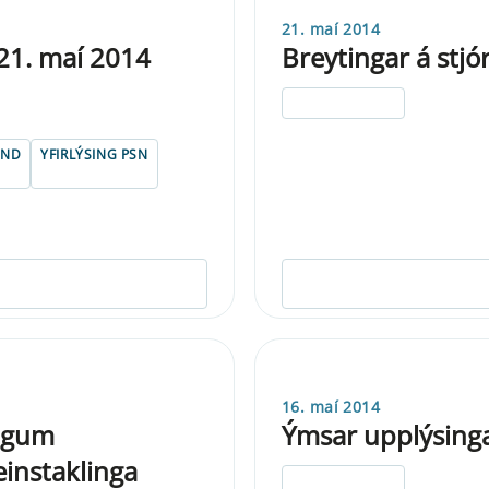
21. maí 2014
 21. maí 2014
Breytingar á st
ELDRI EN 5 ÁRA
FND
YFIRLÝSING PSN
16. maí 2014
ingum
Ýmsar upplýsinga
 einstaklinga
ELDRI EN 5 ÁRA