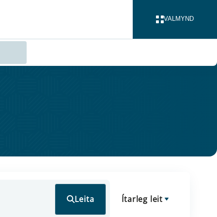
VALMYND
LOKA
Leita
Ítarleg leit