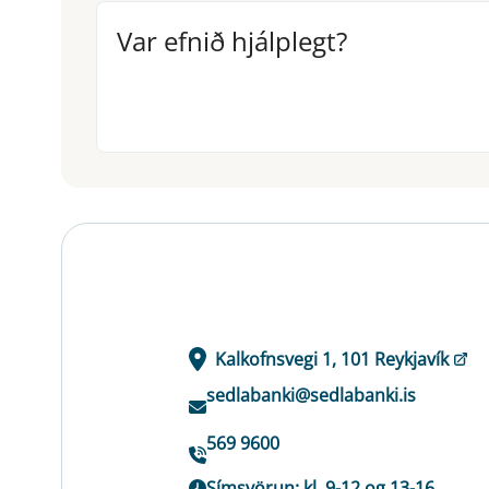
Var efnið hjálplegt?
Var efnið hjálplegt?
Kalkofnsvegi 1, 101 Reykjavík
sedlabanki@sedlabanki.is
569 9600
Símsvörun: kl. 9-12 og 13-16