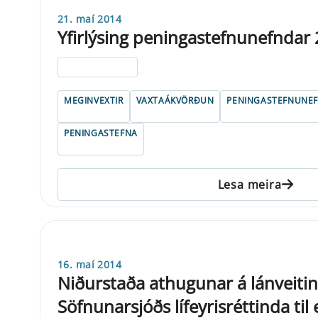
21. maí 2014
Yfirlýsing peningastefnunefndar
ELDRI EN 5 ÁRA
MEGINVEXTIR
VAXTAÁKVÖRÐUN
PENINGASTEFNUNE
PENINGASTEFNA
Lesa meira
16. maí 2014
Niðurstaða athugunar á lánveit
Söfnunarsjóðs lífeyrisréttinda til