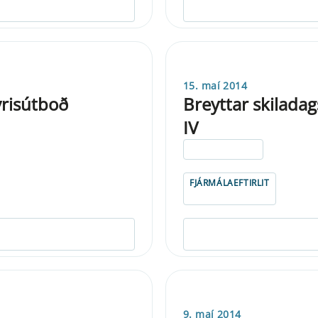
15. maí 2014
yrisútboð
Breyttar skilada
IV
ELDRI EN 5 ÁRA
FJÁRMÁLAEFTIRLIT
9. maí 2014