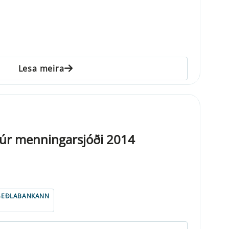
Lesa meira
 úr menningarsjóði 2014
SEÐLABANKANN