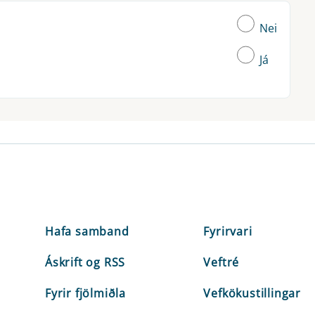
Nei
Já
Hafa samband
Fyrirvari
Áskrift og RSS
Veftré
Fyrir fjölmiðla
Vefkökustillingar