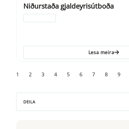
Niðurstaða gjaldeyrisútboða
ELDRI EN 5 ÁRA
Lesa meira
1
2
3
4
5
6
7
8
9
DEILA