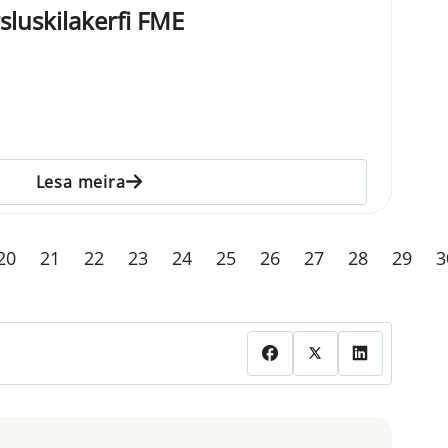
sluskilakerfi FME
Lesa meira
20
21
22
23
24
25
26
27
28
29
3