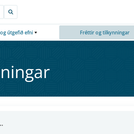
 og útgefið efni
Fréttir og tilkynningar
nn­ing­ar