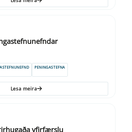
Lesa meira
ngastefnunefndar
GASTEFNUNEFND
PENINGASTEFNA
Lesa meira
rirhugaða yfirfærslu