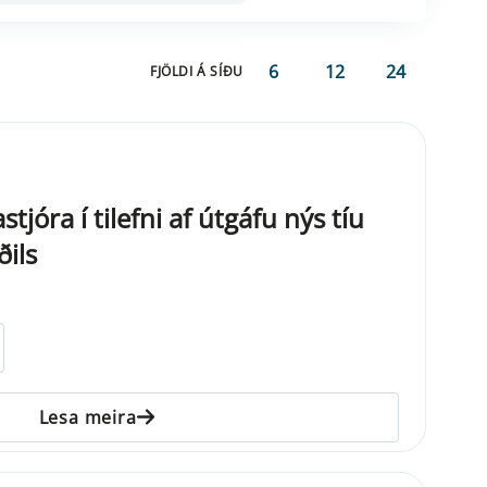
6
12
24
FJÖLDI Á SÍÐU
jóra í tilefni af útgáfu nýs tíu
ils
Lesa meira