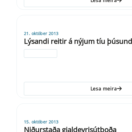
Lesa meira
21. október 2013
Lýsandi reitir á nýjum tíu þúsund
ELDRI EN 5 ÁRA
Lesa meira
15. október 2013
Niðurstaða gjaldeyrisútboða