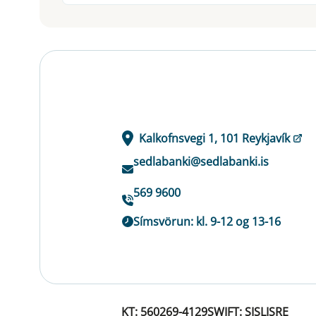
Kalkofnsvegi 1, 101 Reykjavík
sedlabanki@sedlabanki.is
569 9600
Símsvörun: kl. 9-12 og 13-16
KT: 560269-4129
SWIFT: SISLISRE