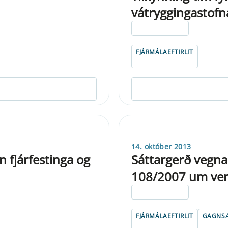
vátryggingastofn
ELDRI EN 5 ÁRA
FJÁRMÁLAEFTIRLIT
14. október 2013
 fjárfestinga og
Sáttargerð vegna 
108/2007 um verð
ELDRI EN 5 ÁRA
FJÁRMÁLAEFTIRLIT
GAGNSÆ