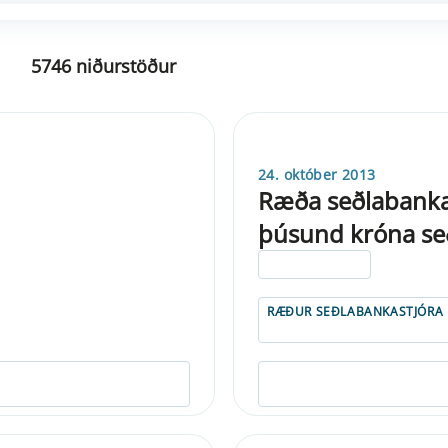
5746 niðurstöður
24. október 2013
Ræða seðlabankast
þúsund króna seð
ELDRI EN 5 ÁRA
RÆÐUR SEÐLABANKASTJÓRA