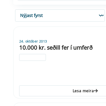
RÖÐUN
24. október 2013
10.000 kr. seðill fer í umferð
ELDRI EN 5 ÁRA
Lesa meira