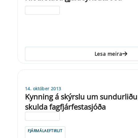
ELDRI EN 5 ÁRA
Lesa meira
14. október 2013
Kynning á skýrslu um sundurliðun
skulda fagfjárfestasjóða
ELDRI EN 5 ÁRA
FJÁRMÁLAEFTIRLIT