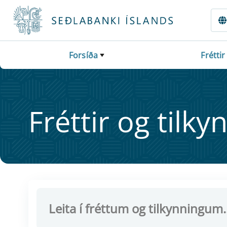
Fara beint í Meginmál
Forsíða
Fréttir
Frétt­ir og til­ky