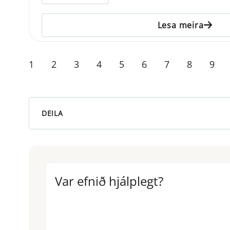
Lesa meira
1
2
3
4
5
6
7
8
9
DEILA
Var efnið hjálplegt?
Var efnið hjálplegt?