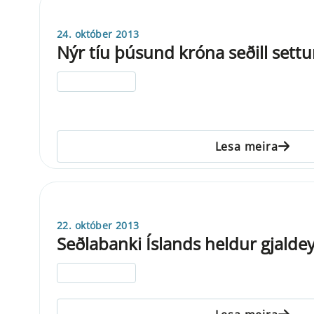
24. október 2013
Nýr tíu þúsund króna seðill settu
ELDRI EN 5 ÁRA
Lesa meira
22. október 2013
Seðlabanki Íslands heldur gjalde
ELDRI EN 5 ÁRA