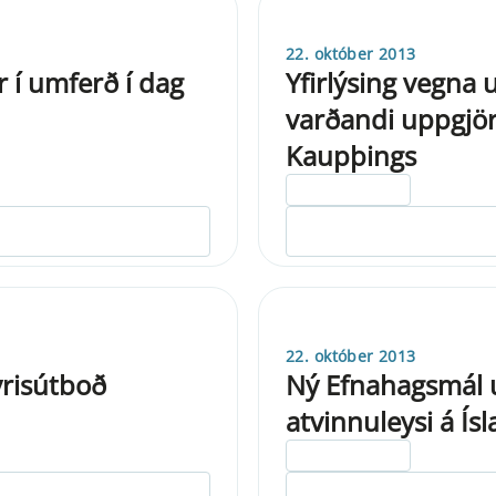
22. október 2013
r í umferð í dag
Yfirlýsing vegna
varðandi uppgjör 
Kaupþings
ELDRI EN 5 ÁRA
22. október 2013
yrisútboð
Ný Efnahagsmál u
atvinnuleysi á Ísl
ELDRI EN 5 ÁRA