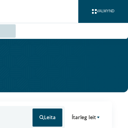
VALMYND
LOKA
Leita
Ítarleg leit