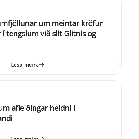
 umfjöllunar um meintar kröfur
í tengslum við slit Glitnis og
Lesa meira
m afleiðingar heldni í
andi