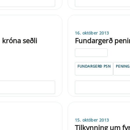
16. október 2013
 króna seðli
Fundargerð peni
ELDRI EN 5 ÁRA
FUNDARGERÐ PSN
PENIN
15. október 2013
Tilkynning um fy