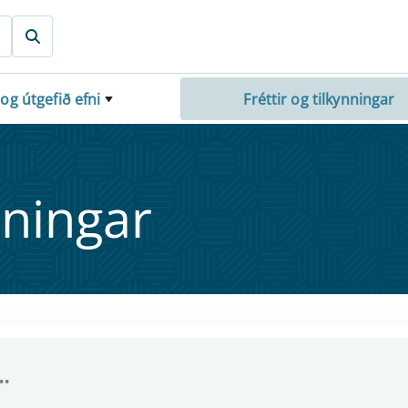
 og útgefið efni
Fréttir og tilkynningar
nn­ing­ar