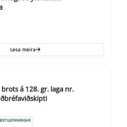
a
Lesa meira
brots á 128. gr. laga nr.
bréfaviðskipti
ISTILKYNNINGAR