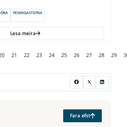
JÓRA
PENINGASTEFNA
Lesa meira
20
21
22
23
24
25
26
27
28
29
3
Fara efst