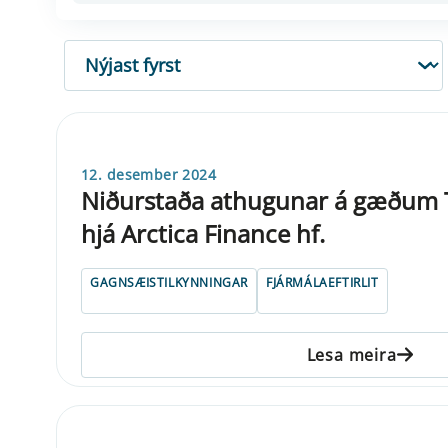
RÖÐUN
12. desember 2024
Niðurstaða athugunar á gæðum T
hjá Arctica Finance hf.
GAGNSÆISTILKYNNINGAR
FJÁRMÁLAEFTIRLIT
Lesa meira