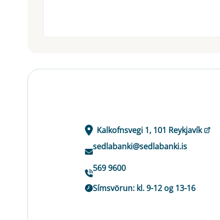
Kalkofnsvegi 1, 101 Reykjavík
sedlabanki@sedlabanki.is
569 9600
Símsvörun: kl. 9-12 og 13-16