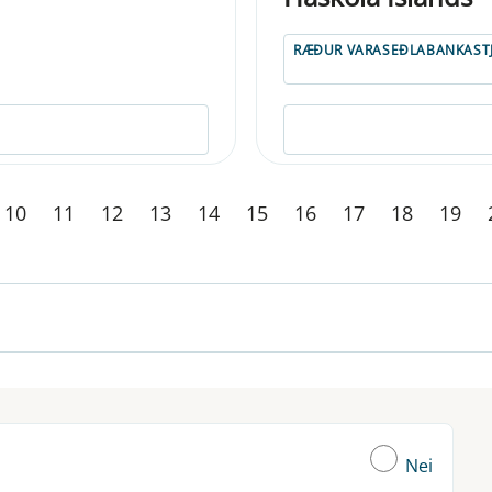
RÆÐUR VARASEÐLABANKAST
10
11
12
13
14
15
16
17
18
19
Nei