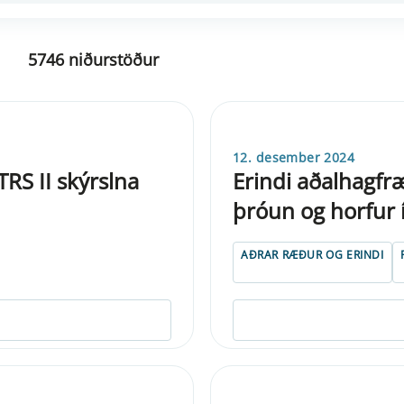
5746 niðurstöður
12. desember 2024
RS II skýrslna
Erindi aðalhagfr
þróun og horfur
AÐRAR RÆÐUR OG ERINDI