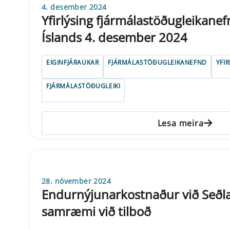
4. desember 2024
Yfirlýsing fjármálastöðugleikane
Íslands 4. desember 2024
EIGINFJÁRAUKAR
FJÁRMÁLASTÖÐUGLEIKANEFND
YFI
FJÁRMÁLASTÖÐUGLEIKI
Lesa meira
28. nóvember 2024
Endurnýjunarkostnaður við Seðl
samræmi við tilboð