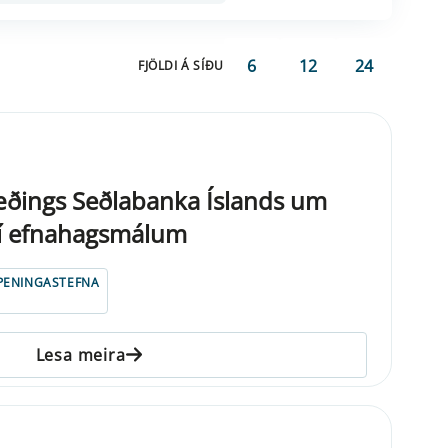
6
12
24
FJÖLDI Á SÍÐU
æðings Seðlabanka Íslands um
 í efnahagsmálum
PENINGASTEFNA
Lesa meira