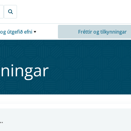
 og útgefið efni
Fréttir og tilkynningar
nn­ing­ar