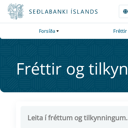
Fara beint í Meginmál
Forsíða
Fréttir
Frétt­ir og til­ky