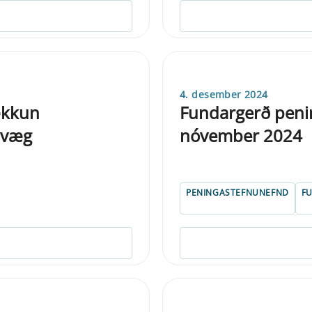
4. desember 2024
ækkun
Fundargerð penin
ilvæg
nóvember 2024
PENINGASTEFNUNEFND
F