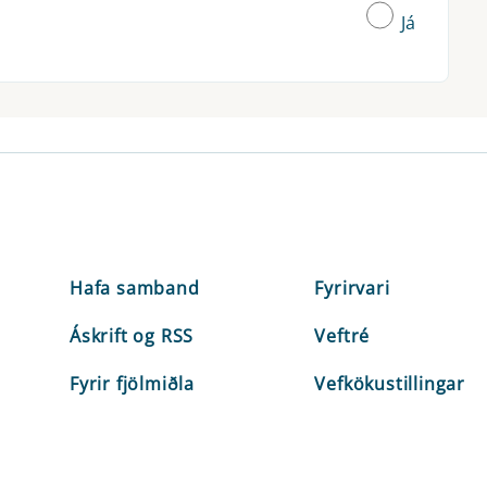
Já
Hafa samband
Fyrirvari
Áskrift og RSS
Veftré
Fyrir fjölmiðla
Vefkökustillingar