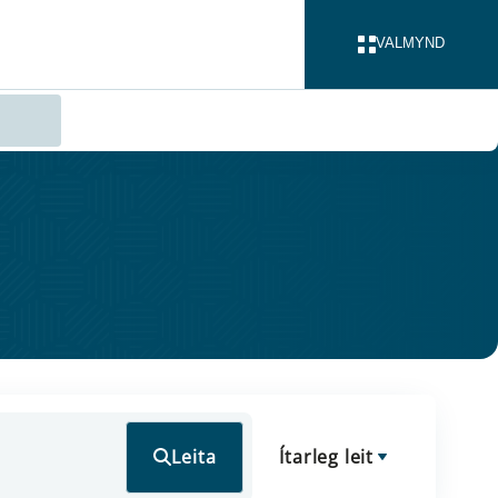
VALMYND
LOKA
Leita
Ítarleg leit