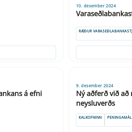
10. desember 2024
Varaseðlabankast
RÆÐUR VARASEÐLABANKAST
9. desember 2024
nkans á efni
Ný aðferð við að 
neysluverðs
KALKOFNINN
PENINGAMÁL