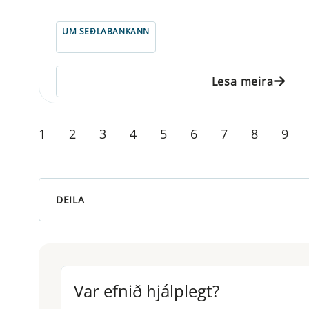
UM SEÐLABANKANN
Lesa meira
1
2
3
4
5
6
7
8
9
DEILA
Var efnið hjálplegt?
Var efnið hjálplegt?