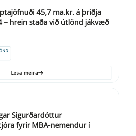
ptajöfnuði 45,7 ma.kr. á þriðja
4 – hrein staða við útlönd jákvæð
LÖND
Lesa meira
gar Sigurðardóttur
jóra fyrir MBA-nemendur í