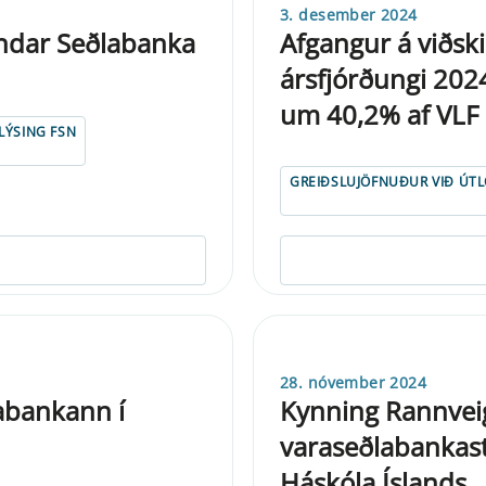
3. desember 2024
fndar Seðlabanka
Afgangur á viðski
ársfjórðungi 202
um 40,2% af VLF
RLÝSING FSN
GREIÐSLUJÖFNUÐUR VIÐ ÚT
28. nóvember 2024
abankann í
Kynning Rannvei
varaseðlabankast
Háskóla Íslands