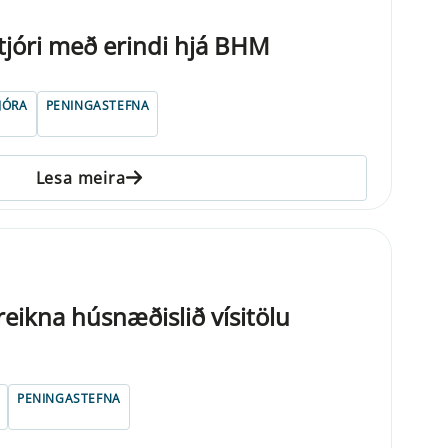
jóri með erindi hjá BHM
JÓRA
PENINGASTEFNA
Lesa meira
reikna húsnæðislið vísitölu
PENINGASTEFNA