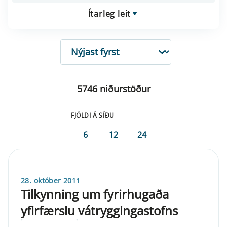
Ítarleg leit
RÖÐUN
5746 niðurstöður
FJÖLDI Á SÍÐU
6
12
24
28. október 2011
Tilkynning um fyrirhugaða
yfirfærslu vátryggingastofns
ELDRI EN 5 ÁRA