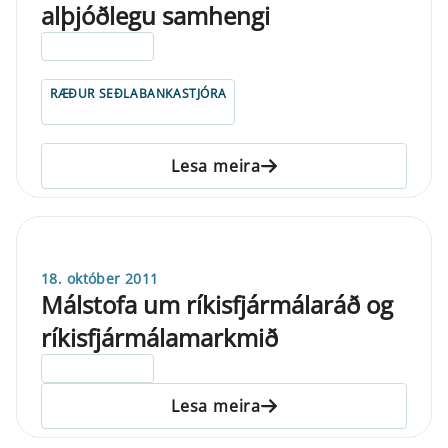
alþjóðlegu samhengi
ELDRI EN 5 ÁRA
RÆÐUR SEÐLABANKASTJÓRA
Lesa meira
18. október 2011
Málstofa um ríkisfjármálaráð og
ríkisfjármálamarkmið
ELDRI EN 5 ÁRA
Lesa meira