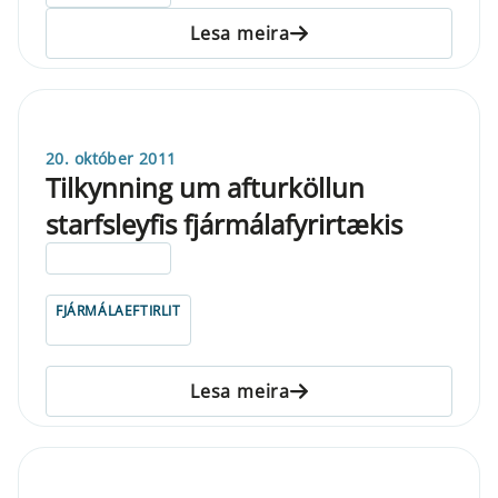
Lesa meira
20. október 2011
Tilkynning um afturköllun
starfsleyfis fjármálafyrirtækis
ELDRI EN 5 ÁRA
FJÁRMÁLAEFTIRLIT
Lesa meira