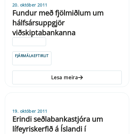
20. október 2011
Fundur með fjölmiðlum um
hálfsársuppgjör
viðskiptabankanna
ELDRI EN 5 ÁRA
FJÁRMÁLAEFTIRLIT
Lesa meira
19. október 2011
Erindi seðlabankastjóra um
lífeyriskerfið á Íslandi í