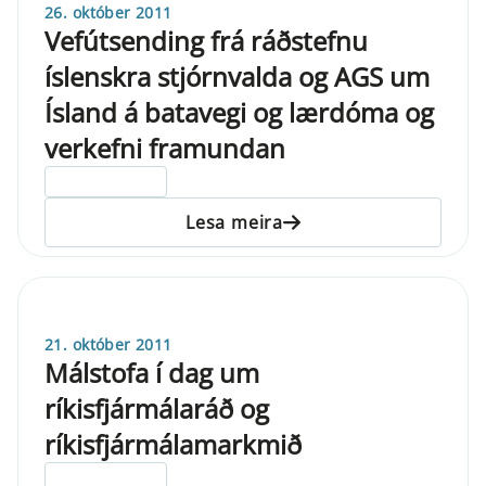
26. október 2011
Vefútsending frá ráðstefnu
íslenskra stjórnvalda og AGS um
Ísland á batavegi og lærdóma og
verkefni framundan
ELDRI EN 5 ÁRA
Lesa meira
21. október 2011
Málstofa í dag um
ríkisfjármálaráð og
ríkisfjármálamarkmið
ELDRI EN 5 ÁRA