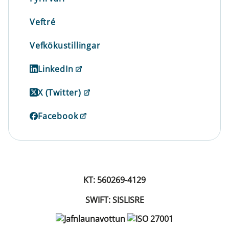
Veftré
Vefkökustillingar
LinkedIn
X (Twitter)
Facebook
KT: 560269-4129
SWIFT: SISLISRE