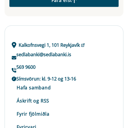
Fara efst
Kalkofnsvegi 1, 101 Reykjavík
sedlabanki@sedlabanki.is
569 9600
Símsvörun: kl. 9-12 og 13-16
Hafa samband
Áskrift og RSS
Fyrir fjölmiðla
Fyrirvari