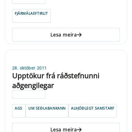
FJÁRMÁLAEFTIRLIT
Lesa meira
28. október 2011
Upptökur frá ráðstefnunni
aðgengilegar
ELDRI EN 5 ÁRA
AGS
UM SEÐLABANKANN
ALÞJÓÐLEGT SAMSTARF
Lesa meira