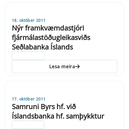
18. október 2011
Nýr framkvæmdastjóri
fjármálastöðugleikasviðs
Seðlabanka Íslands
ELDRI EN 5 ÁRA
Lesa meira
17. október 2011
Samruni Byrs hf. við
Íslandsbanka hf. samþykktur
ELDRI EN 5 ÁRA