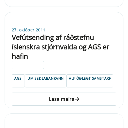
27. október 2011
Vefútsending af ráðstefnu
íslenskra stjórnvalda og AGS er
hafin
ELDRI EN 5 ÁRA
AGS
UM SEÐLABANKANN
ALÞJÓÐLEGT SAMSTARF
Lesa meira