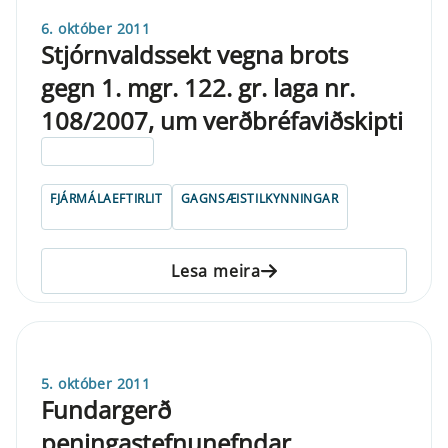
6. október 2011
Stjórnvaldssekt vegna brots
gegn 1. mgr. 122. gr. laga nr.
108/2007, um verðbréfaviðskipti
ELDRI EN 5 ÁRA
FJÁRMÁLAEFTIRLIT
GAGNSÆISTILKYNNINGAR
Lesa meira
5. október 2011
Fundargerð
peningastefnunefndar