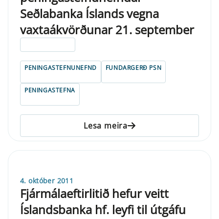
Seðlabanka Íslands vegna
vaxtaákvörðunar 21. september
ELDRI EN 5 ÁRA
PENINGASTEFNUNEFND
FUNDARGERÐ PSN
PENINGASTEFNA
Lesa meira
4. október 2011
Fjármálaeftirlitið hefur veitt
Íslandsbanka hf. leyfi til útgáfu