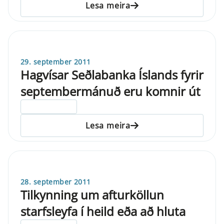
Lesa meira
29. september 2011
Hagvísar Seðlabanka Íslands fyrir
septembermánuð eru komnir út
ELDRI EN 5 ÁRA
Lesa meira
28. september 2011
Tilkynning um afturköllun
starfsleyfa í heild eða að hluta