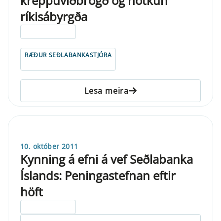
kreppuviðbrögð og notkun
ríkisábyrgða
ELDRI EN 5 ÁRA
RÆÐUR SEÐLABANKASTJÓRA
Lesa meira
10. október 2011
Kynning á efni á vef Seðlabanka
Íslands: Peningastefnan eftir
höft
ELDRI EN 5 ÁRA