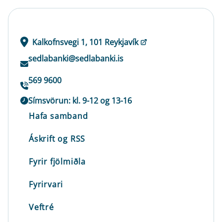
Kalkofnsvegi 1, 101 Reykjavík
sedlabanki@sedlabanki.is
569 9600
Símsvörun: kl. 9-12 og 13-16
Hafa samband
Áskrift og RSS
Fyrir fjölmiðla
Fyrirvari
Veftré