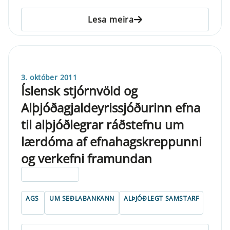
Lesa meira
3. október 2011
Íslensk stjórnvöld og
Alþjóðagjaldeyrissjóðurinn efna
til alþjóðlegrar ráðstefnu um
lærdóma af efnahagskreppunni
og verkefni framundan
ELDRI EN 5 ÁRA
AGS
UM SEÐLABANKANN
ALÞJÓÐLEGT SAMSTARF