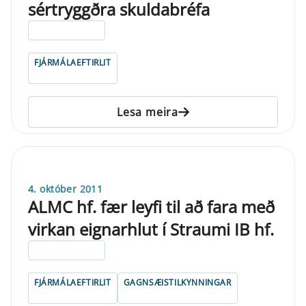
sértryggðra skuldabréfa
ELDRI EN 5 ÁRA
FJÁRMÁLAEFTIRLIT
Lesa meira
4. október 2011
ALMC hf. fær leyfi til að fara með
virkan eignarhlut í Straumi IB hf.
ELDRI EN 5 ÁRA
FJÁRMÁLAEFTIRLIT
GAGNSÆISTILKYNNINGAR