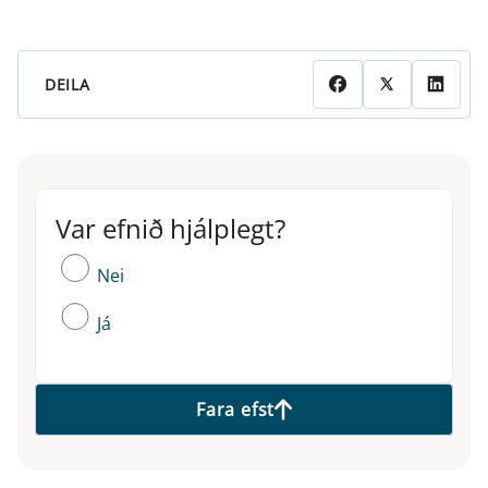
DEILA
Var efnið hjálplegt?
Var efnið hjálplegt?
Nei
Já
Fara efst