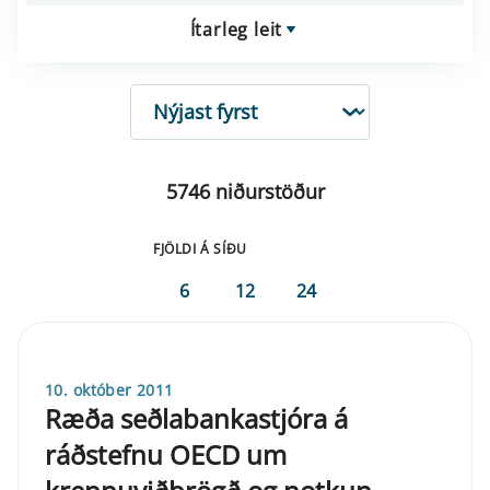
Ítarleg leit
RÖÐUN
5746 niðurstöður
FJÖLDI Á SÍÐU
6
12
24
10. október 2011
Ræða seðlabankastjóra á
ráðstefnu OECD um