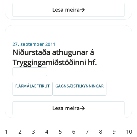
Lesa meira
27. september 2011
Niðurstaða athugunar á
Tryggingamiðstöðinni hf.
ELDRI EN 5 ÁRA
FJÁRMÁLAEFTIRLIT
GAGNSÆISTILKYNNINGAR
Lesa meira
1
2
3
4
5
6
7
8
9
10