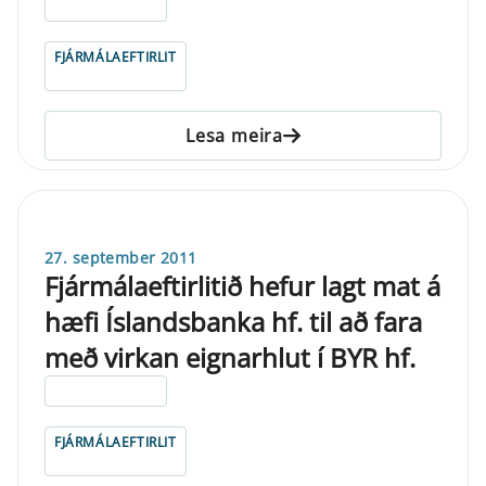
ELDRI EN 5 ÁRA
FJÁRMÁLAEFTIRLIT
Lesa meira
27. september 2011
Fjármálaeftirlitið hefur lagt mat á
hæfi Íslandsbanka hf. til að fara
með virkan eignarhlut í BYR hf.
ELDRI EN 5 ÁRA
FJÁRMÁLAEFTIRLIT