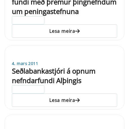
fundi með þremur þingnefndum
um peningastefnuna
ELDRI EN 5 ÁRA
Lesa meira
4. mars 2011
Seðlabankastjóri á opnum
nefndarfundi Alþingis
ELDRI EN 5 ÁRA
Lesa meira