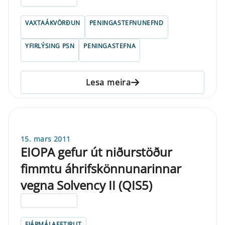
VAXTAÁKVÖRÐUN
PENINGASTEFNUNEFND
YFIRLÝSING PSN
PENINGASTEFNA
Lesa meira
15. mars 2011
EIOPA gefur út niðurstöður
fimmtu áhrifskönnunarinnar
vegna Solvency II (QIS5)
ELDRI EN 5 ÁRA
FJÁRMÁLAEFTIRLIT