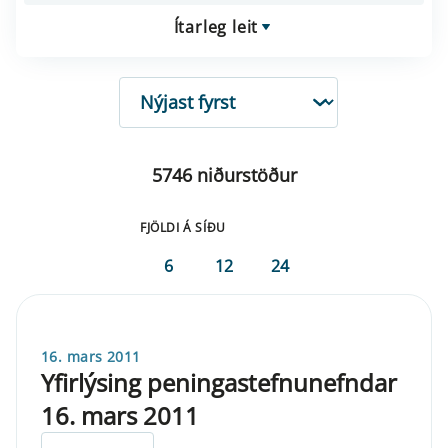
Ítarleg leit
RÖÐUN
5746 niðurstöður
FJÖLDI Á SÍÐU
6
12
24
16. mars 2011
Yfirlýsing peningastefnunefndar
16. mars 2011
ELDRI EN 5 ÁRA