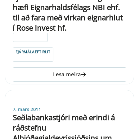
hæfi Eignarhaldsfélags NBI ehf.
til að fara með virkan eignarhlut
í Rose Invest hf.
ELDRI EN 5 ÁRA
FJÁRMÁLAEFTIRLIT
Lesa meira
7. mars 2011
Seðlabankastjóri með erindi á
ráðstefnu
Alþjóðagjaldeyrissjóðsins um