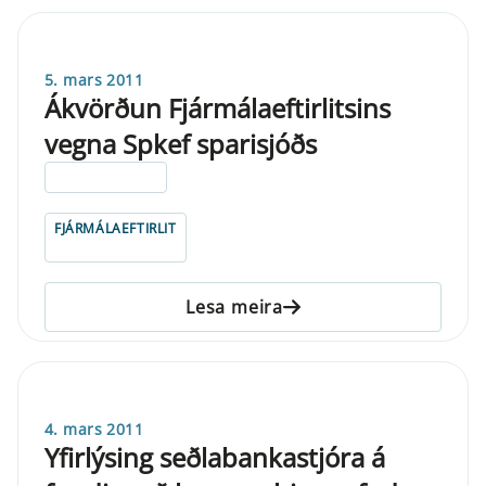
5. mars 2011
Ákvörðun Fjármálaeftirlitsins
vegna Spkef sparisjóðs
ELDRI EN 5 ÁRA
FJÁRMÁLAEFTIRLIT
Lesa meira
4. mars 2011
Yfirlýsing seðlabankastjóra á