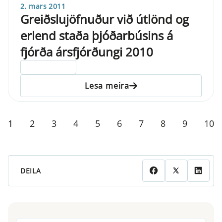
2. mars 2011
Greiðslujöfnuður við útlönd og
erlend staða þjóðarbúsins á
fjórða ársfjórðungi 2010
ELDRI EN 5 ÁRA
Lesa meira
1
2
3
4
5
6
7
8
9
10
DEILA