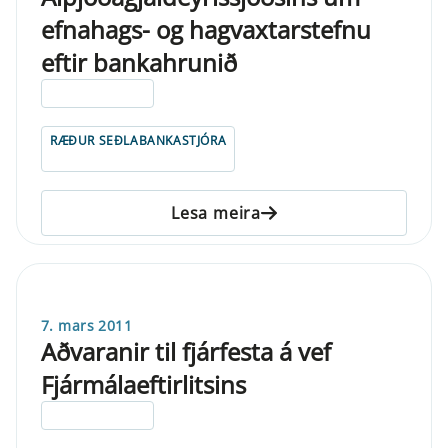
efnahags- og hagvaxtarstefnu
eftir bankahrunið
ELDRI EN 5 ÁRA
RÆÐUR SEÐLABANKASTJÓRA
Lesa meira
7. mars 2011
Aðvaranir til fjárfesta á vef
Fjármálaeftirlitsins
ELDRI EN 5 ÁRA