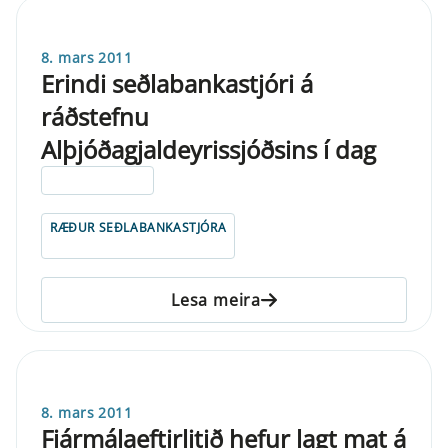
8. mars 2011
Erindi seðlabankastjóri á
ráðstefnu
Alþjóðagjaldeyrissjóðsins í dag
ELDRI EN 5 ÁRA
RÆÐUR SEÐLABANKASTJÓRA
Lesa meira
8. mars 2011
Fjármálaeftirlitið hefur lagt mat á