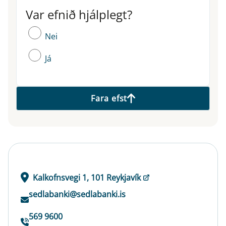
Var efnið hjálplegt?
Var efnið hjálplegt?
Nei
Já
Fara efst
Kalkofnsvegi 1, 101 Reykjavík
sedlabanki@sedlabanki.is
569 9600