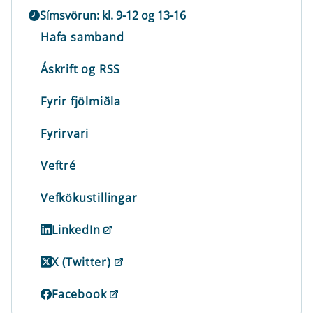
Símsvörun: kl. 9-12 og 13-16
Hafa samband
Áskrift og RSS
Fyrir fjölmiðla
Fyrirvari
Veftré
Vefkökustillingar
LinkedIn
X (Twitter)
Facebook