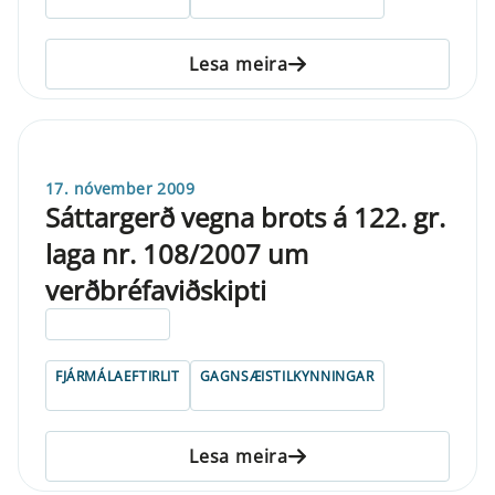
Lesa meira
17. nóvember 2009
Sáttargerð vegna brots á 122. gr.
laga nr. 108/2007 um
verðbréfaviðskipti
ELDRI EN 5 ÁRA
FJÁRMÁLAEFTIRLIT
GAGNSÆISTILKYNNINGAR
Lesa meira