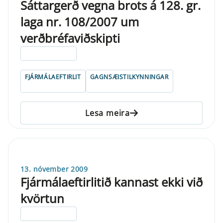
Sáttargerð vegna brots á 128. gr.
laga nr. 108/2007 um
verðbréfaviðskipti
ELDRI EN 5 ÁRA
FJÁRMÁLAEFTIRLIT
GAGNSÆISTILKYNNINGAR
Lesa meira
13. nóvember 2009
Fjármálaeftirlitið kannast ekki við
kvörtun
ELDRI EN 5 ÁRA