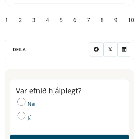
1
2
3
4
5
6
7
8
9
10
DEILA
Var efnið hjálplegt?
Var efnið hjálplegt?
Nei
Já