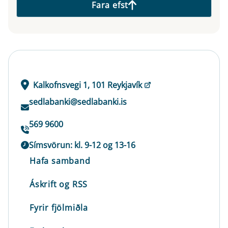
Fara efst
Kalkofnsvegi 1, 101 Reykjavík
sedlabanki@sedlabanki.is
569 9600
Símsvörun: kl. 9-12 og 13-16
Hafa samband
Áskrift og RSS
Fyrir fjölmiðla