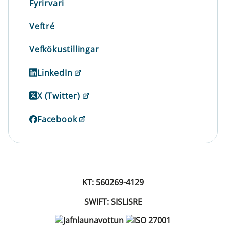
Fyrirvari
Veftré
Vefkökustillingar
LinkedIn
X (Twitter)
Facebook
KT: 560269-4129
SWIFT: SISLISRE