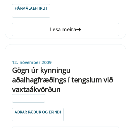
FJÁRMÁLAEFTIRLIT
Lesa meira
12. nóvember 2009
Gögn úr kynningu
aðalhagfræðings í tengslum við
vaxtaákvörðun
ELDRI EN 5 ÁRA
AÐRAR RÆÐUR OG ERINDI