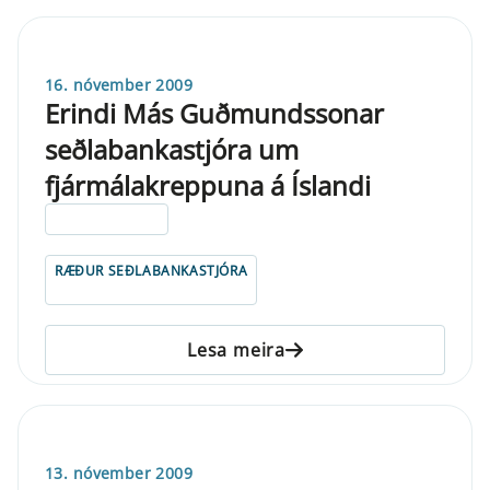
16. nóvember 2009
Erindi Más Guðmundssonar
seðlabankastjóra um
fjármálakreppuna á Íslandi
ELDRI EN 5 ÁRA
RÆÐUR SEÐLABANKASTJÓRA
Lesa meira
13. nóvember 2009