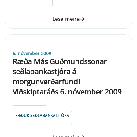
Lesa meira
6. nóvember 2009
Ræða Más Guðmundssonar
seðlabankastjóra á
morgunverðarfundi
Viðskiptaráðs 6. nóvember 2009
ELDRI EN 5 ÁRA
RÆÐUR SEÐLABANKASTJÓRA