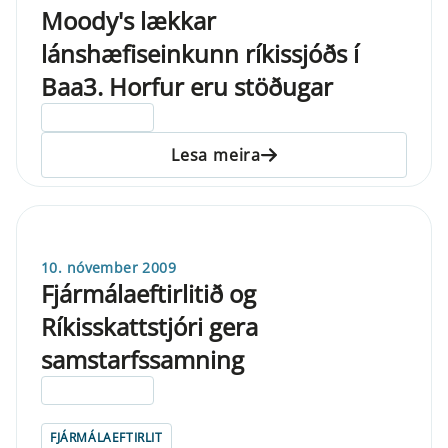
Moody's lækkar
lánshæfiseinkunn ríkissjóðs í
Baa3. Horfur eru stöðugar
ELDRI EN 5 ÁRA
Lesa meira
10. nóvember 2009
Fjármálaeftirlitið og
Ríkisskattstjóri gera
samstarfssamning
ELDRI EN 5 ÁRA
FJÁRMÁLAEFTIRLIT