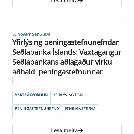
Lesa meira
5. nóvember 2009
Yfirlýsing peningastefnunefndar
Seðlabanka Íslands: Vaxtagangur
Seðlabankans aðlagaður virku
aðhaldi peningastefnunnar
ELDRI EN 5 ÁRA
VAXTAÁKVÖRÐUN
YFIRLÝSING PSN
PENINGASTEFNUNEFND
PENINGASTEFNA
Lesa meira