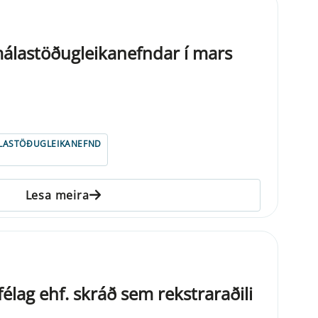
álastöðugleikanefndar í mars
LASTÖÐUGLEIKANEFND
Lesa meira
élag ehf. skráð sem rekstraraðili