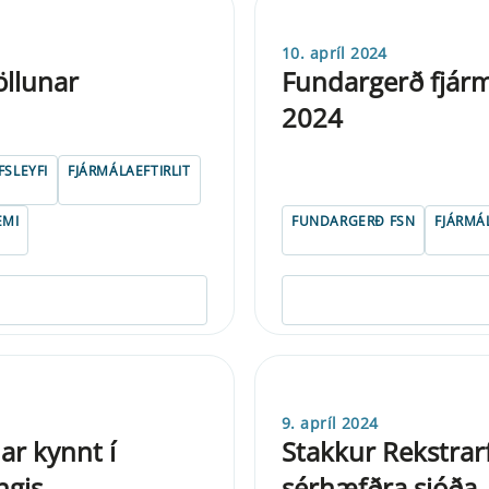
10. apríl 2024
öllunar
Fundargerð fjárm
2024
FSLEYFI
FJÁRMÁLAEFTIRLIT
EMI
FUNDARGERÐ FSN
FJÁRMÁ
9. apríl 2024
ar kynnt í
Stakkur Rekstrarf
ngis
sérhæfðra sjóða