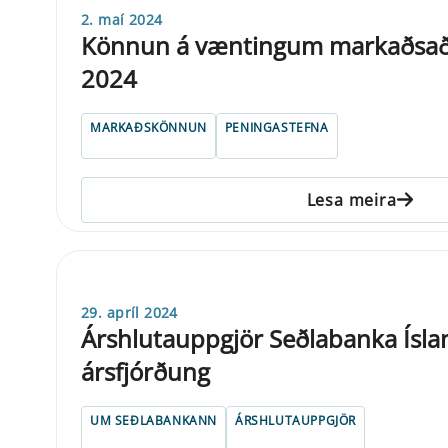
2. maí 2024
Könnun á væntingum markaðsaðil
2024
MARKAÐSKÖNNUN
PENINGASTEFNA
Lesa meira
29. apríl 2024
Árshlutauppgjör Seðlabanka Ísland
ársfjórðung
UM SEÐLABANKANN
ÁRSHLUTAUPPGJÖR