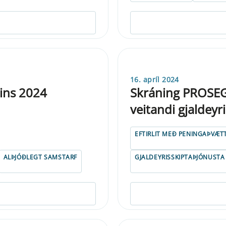
16. apríl 2024
sins 2024
Skráning PROSE
veitandi gjaldeyr
EFTIRLIT MEÐ PENINGAÞVÆT
ALÞJÓÐLEGT SAMSTARF
GJALDEYRISSKIPTAÞJÓNUSTA