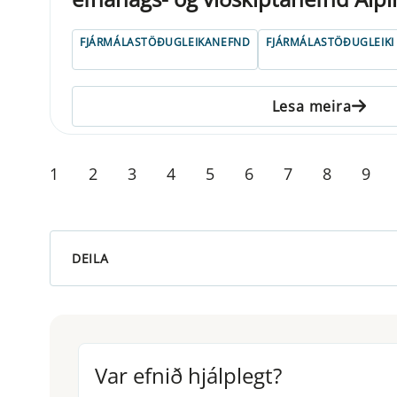
FJÁRMÁLASTÖÐUGLEIKANEFND
FJÁRMÁLASTÖÐUGLEIKI
Lesa meira
1
2
3
4
5
6
7
8
9
DEILA
Var efnið hjálplegt?
Var efnið hjálplegt?