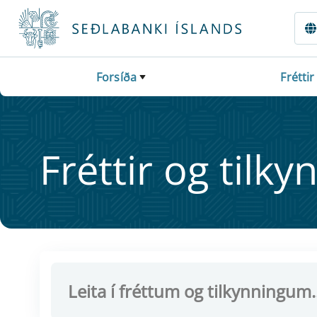
Fara beint í Meginmál
Forsíða
Fréttir
Frétt­ir og til­ky