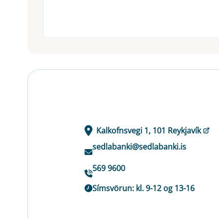
Kalkofnsvegi 1, 101 Reykjavík
sedlabanki@sedlabanki.is
569 9600
Símsvörun: kl. 9-12 og 13-16