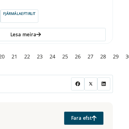
FJÁRMÁLAEFTIRLIT
Lesa meira
20
21
22
23
24
25
26
27
28
29
3
Fara efst