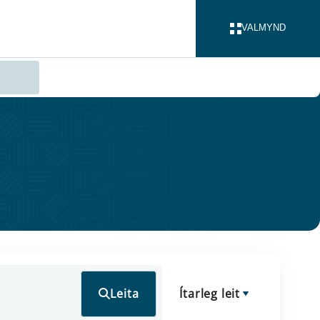
VALMYND
LOKA
Leita
Ítarleg leit