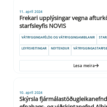
11. apríl 2024
Frekari upplýsingar vegna afturk
starfsleyfis NOVIS
VÁTRYGGINGAFÉLÖG OG VÁTRYGGINGAMIÐLANIR
STAR
LEYFISVEITINGAR
NEYTENDUR
VÁTRYGGINGASTARFS
Lesa meira
10. apríl 2024
Skýrsla fjármálastöðugleikanefnd
efnahags- og viðskiptanefnd Alþi