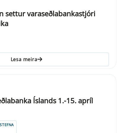
n settur varaseðlabankastjóri
ika
Lesa meira
labanka Íslands 1.-15. apríl
STEFNA