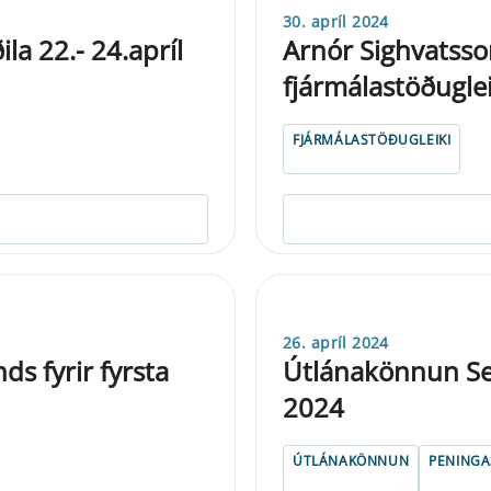
30. apríl 2024
a 22.- 24.apríl
Arnór Sighvatsso
fjármálastöðugle
FJÁRMÁLASTÖÐUGLEIKI
26. apríl 2024
s fyrir fyrsta
Útlánakönnun Seð
2024
ÚTLÁNAKÖNNUN
PENINGA