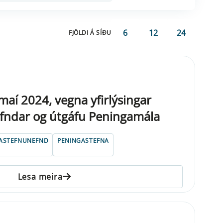
6
12
24
FJÖLDI Á SÍÐU
maí 2024, vegna yfirlýsingar
fndar og útgáfu Peningamála
ASTEFNUNEFND
PENINGASTEFNA
Lesa meira