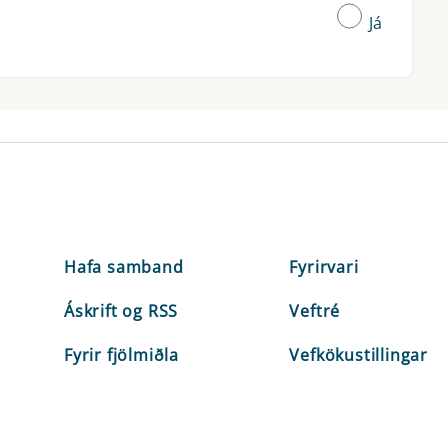
Já
Hafa samband
Fyrirvari
Áskrift og RSS
Veftré
Fyrir fjölmiðla
Vefkökustillingar