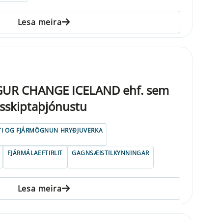
Lesa meira
GUR CHANGE ICELAND ehf. sem
isskiptaþjónustu
TI OG FJÁRMÖGNUN HRYÐJUVERKA
FJÁRMÁLAEFTIRLIT
GAGNSÆISTILKYNNINGAR
Lesa meira