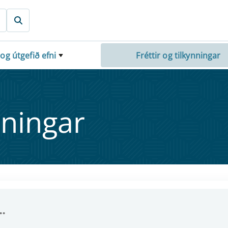
 og útgefið efni
Fréttir og tilkynningar
nn­ing­ar