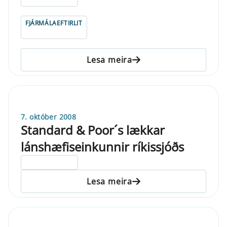
FJÁRMÁLAEFTIRLIT
Lesa meira
7. október 2008
Standard & Poor´s lækkar
lánshæfiseinkunnir ríkissjóðs
ELDRI EN 5 ÁRA
Lesa meira