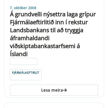
7. október 2008
Á grundvelli nýsettra laga grípur
Fjármálaeftirlitið inn í rekstur
Landsbankans til að tryggja
áframhaldandi
viðskiptabankastarfsemi á
Íslandi
ELDRI EN 5 ÁRA
FJÁRMÁLAEFTIRLIT
Lesa meira