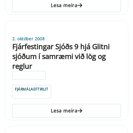
Lesa meira
2. október 2008
Fjárfestingar Sjóðs 9 hjá Glitni
sjóðum í samræmi við lög og
reglur
ELDRI EN 5 ÁRA
FJÁRMÁLAEFTIRLIT
Lesa meira