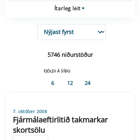
Ítarleg leit
RÖÐUN
5746 niðurstöður
FJÖLDI Á SÍÐU
6
12
24
7. október 2008
Fjármálaeftirlitið takmarkar
skortsölu
ELDRI EN 5 ÁRA