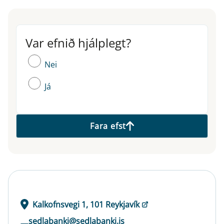
Var efnið hjálplegt?
Var efnið hjálplegt?
Nei
Já
Fara efst
Kalkofnsvegi 1, 101 Reykjavík
sedlabanki@sedlabanki.is