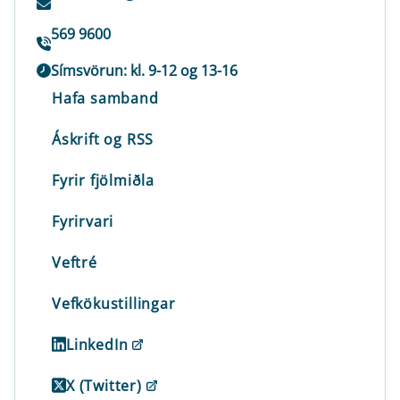
569 9600
Símsvörun: kl. 9-12 og 13-16
Hafa samband
Áskrift og RSS
Fyrir fjölmiðla
Fyrirvari
Veftré
Vefkökustillingar
LinkedIn
X (Twitter)