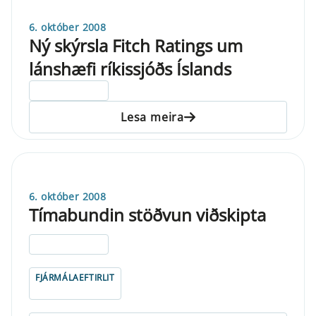
6. október 2008
Ný skýrsla Fitch Ratings um
lánshæfi ríkissjóðs Íslands
ELDRI EN 5 ÁRA
Lesa meira
6. október 2008
Tímabundin stöðvun viðskipta
ELDRI EN 5 ÁRA
FJÁRMÁLAEFTIRLIT