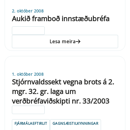
2. október 2008
Aukið framboð innstæðubréfa
ELDRI EN 5 ÁRA
Lesa meira
1. október 2008
Stjórnvaldssekt vegna brots á 2.
mgr. 32. gr. laga um
verðbréfaviðskipti nr. 33/2003
ELDRI EN 5 ÁRA
FJÁRMÁLAEFTIRLIT
GAGNSÆISTILKYNNINGAR