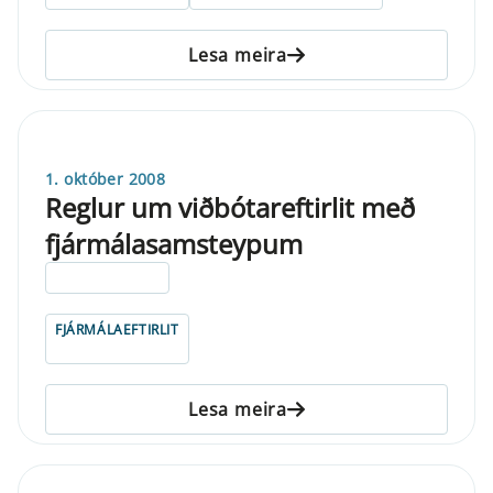
Lesa meira
1. október 2008
Reglur um viðbótareftirlit með
fjármálasamsteypum
ELDRI EN 5 ÁRA
FJÁRMÁLAEFTIRLIT
Lesa meira