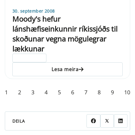
30. september 2008
Moody's hefur
lánshæfiseinkunnir ríkissjóðs til
skoðunar vegna mögulegrar
lækkunar
ELDRI EN 5 ÁRA
Lesa meira
1
2
3
4
5
6
7
8
9
10
DEILA