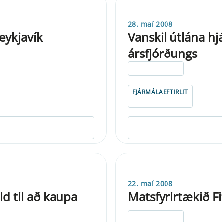
28. maí 2008
Reykjavík
Vanskil útlána hj
ársfjórðungs
ELDRI EN 5 ÁRA
FJÁRMÁLAEFTIRLIT
22. maí 2008
ld til að kaupa
Matsfyrirtækið Fi
ELDRI EN 5 ÁRA