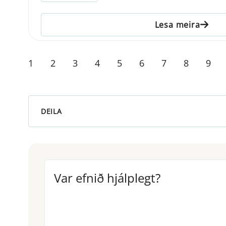
Lesa meira
1
2
3
4
5
6
7
8
9
DEILA
Var efnið hjálplegt?
Var efnið hjálplegt?