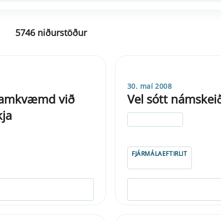
5746 niðurstöður
30. maí 2008
framkvæmd við
Vel sótt námskeið 
kja
ELDRI EN 5 ÁRA
FJÁRMÁLAEFTIRLIT