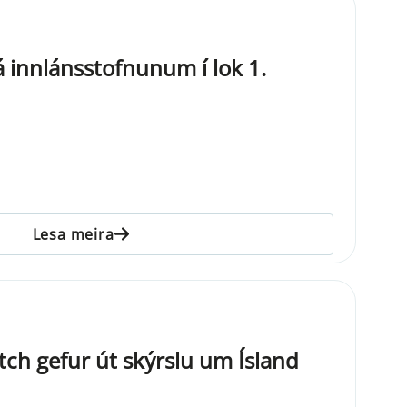
á innlánsstofnunum í lok 1.
Lesa meira
tch gefur út skýrslu um Ísland