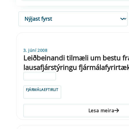
RÖÐUN
3. júní 2008
Leiðbeinandi tilmæli um bestu 
lausafjárstýringu fjármálafyrirtæ
ELDRI EN 5 ÁRA
FJÁRMÁLAEFTIRLIT
Lesa meira