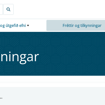
 og útgefið efni
Fréttir og tilkynningar
nn­ing­ar