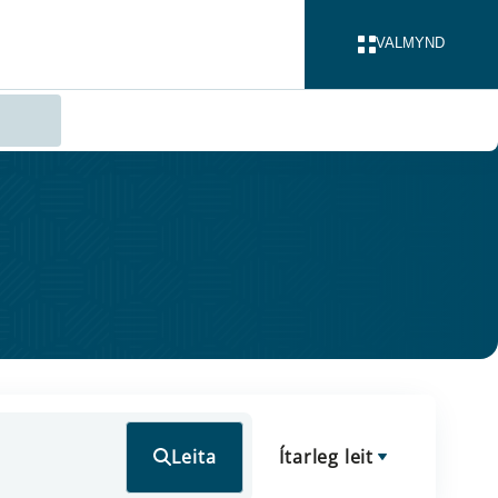
VALMYND
LOKA
Leita
Ítarleg leit