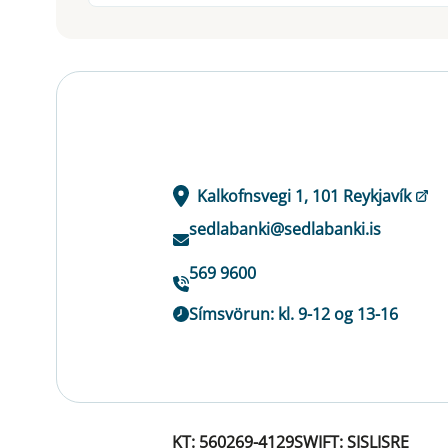
Kalkofnsvegi 1, 101 Reykjavík
sedlabanki@sedlabanki.is
569 9600
Símsvörun: kl. 9-12 og 13-16
KT: 560269-4129
SWIFT: SISLISRE