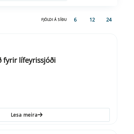
6
12
24
FJÖLDI Á SÍÐU
fyrir lífeyrissjóði
Lesa meira