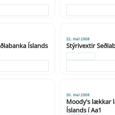
22. maí 2008
eðlabanka Íslands
Stýrivextir Seðla
ELDRI EN 5 ÁRA
20. maí 2008
Moody's lækkar l
Íslands í Aa1