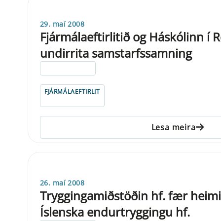
29. maí 2008
Fjármálaeftirlitið og Háskólinn í 
undirrita samstarfssamning
ELDRI EN 5 ÁRA
FJÁRMÁLAEFTIRLIT
Lesa meira
26. maí 2008
Tryggingamiðstöðin hf. fær heimi
Íslenska endurtryggingu hf.