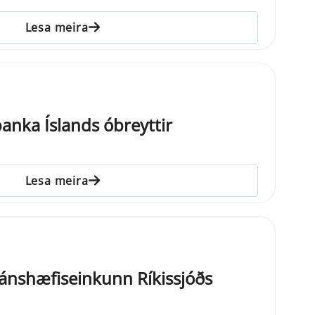
Lesa meira
banka Íslands óbreyttir
Lesa meira
ánshæfiseinkunn Ríkissjóðs