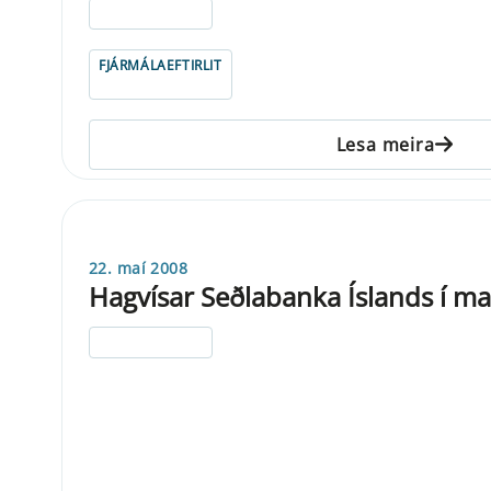
ELDRI EN 5 ÁRA
FJÁRMÁLAEFTIRLIT
Lesa meira
22. maí 2008
Hagvísar Seðlabanka Íslands í ma
ELDRI EN 5 ÁRA