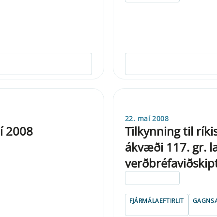
22. maí 2008
í 2008
Tilkynning til rí
ákvæði 117. gr. 
verðbréfaviðskip
ELDRI EN 5 ÁRA
FJÁRMÁLAEFTIRLIT
GAGNSÆ