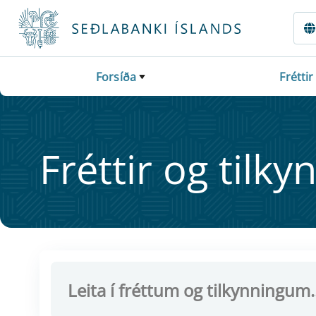
Fara beint í Meginmál
Forsíða
Fréttir
Frétt­ir og til­ky