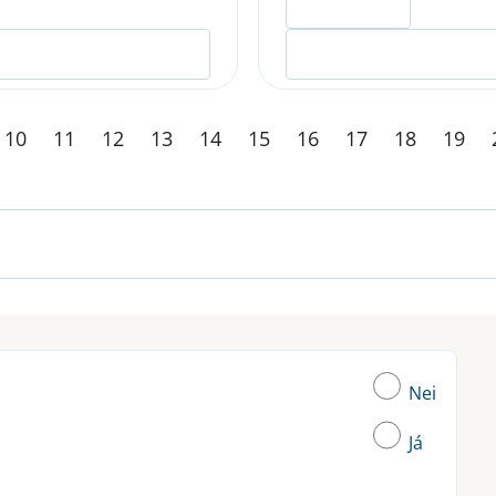
ELDRI EN 5 ÁRA
10
11
12
13
14
15
16
17
18
19
Nei
Já