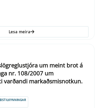
Lesa meira
kislögreglustjóra um meint brot á
laga nr. 108/2007 um
ti varðandi markaðsmisnotkun.
ISTILKYNNINGAR