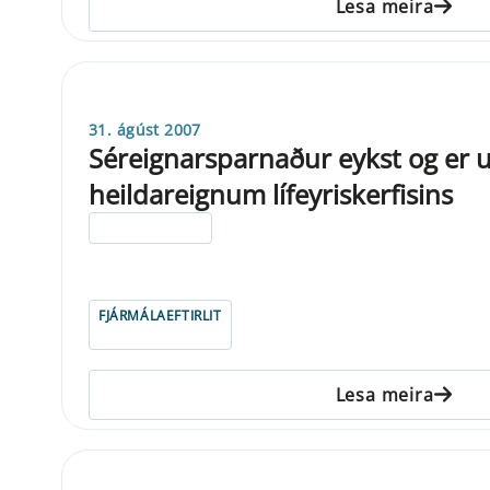
Lesa meira
31. ágúst 2007
Séreignarsparnaður eykst og er 
heildareignum lífeyriskerfisins
ELDRI EN 5 ÁRA
FJÁRMÁLAEFTIRLIT
Lesa meira