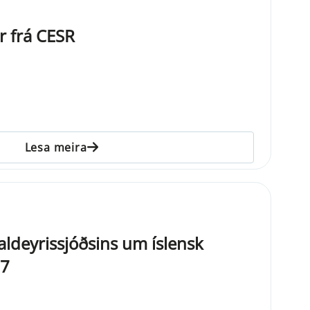
r frá CESR
Lesa meira
aldeyrissjóðsins um íslensk
07