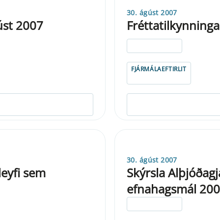
30. ágúst 2007
úst 2007
Fréttatilkynninga
ELDRI EN 5 ÁRA
FJÁRMÁLAEFTIRLIT
30. ágúst 2007
leyfi sem
Skýrsla Alþjóðagj
efnahagsmál 20
ELDRI EN 5 ÁRA