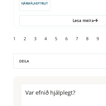
FJÁRMÁLAEFTIRLIT
Lesa meira
1
2
3
4
5
6
7
8
9
DEILA
Var efnið hjálplegt?
Var efnið hjálplegt?