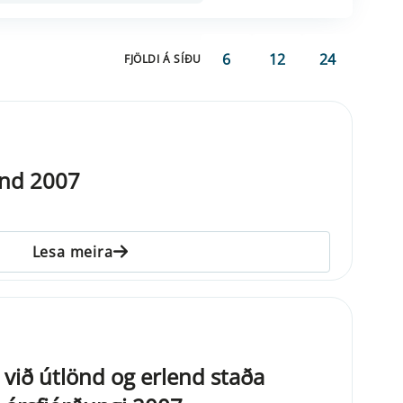
6
12
24
FJÖLDI Á SÍÐU
and 2007
Lesa meira
 við útlönd og erlend staða