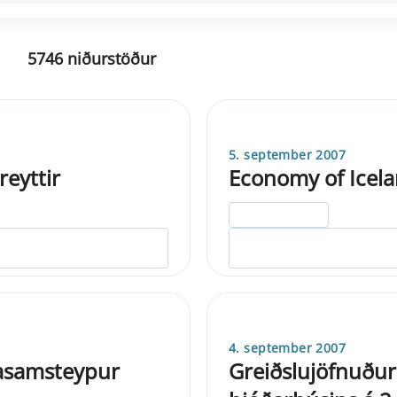
5746 niðurstöður
5. september 2007
reyttir
Economy of Icel
ELDRI EN 5 ÁRA
4. september 2007
lasamsteypur
Greiðslujöfnuður