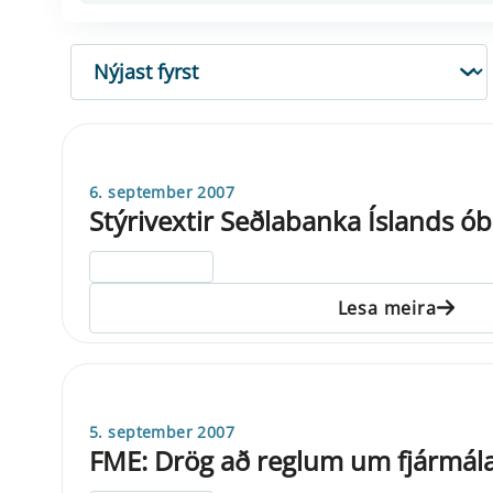
RÖÐUN
6. september 2007
Stýrivextir Seðlabanka Íslands ób
ELDRI EN 5 ÁRA
Lesa meira
5. september 2007
FME: Drög að reglum um fjármá