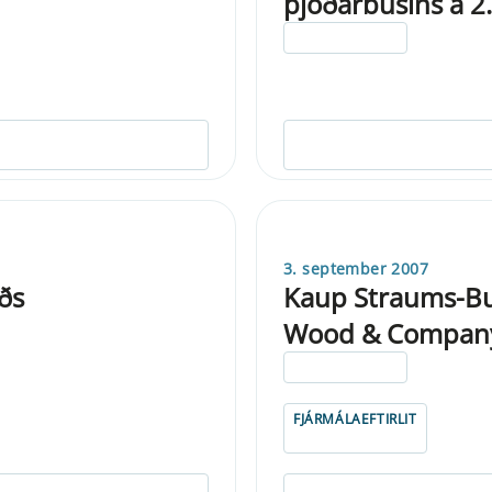
þjóðarbúsins á 2
ELDRI EN 5 ÁRA
3. september 2007
ðs
Kaup Straums-Bur
Wood & Compan
ELDRI EN 5 ÁRA
FJÁRMÁLAEFTIRLIT