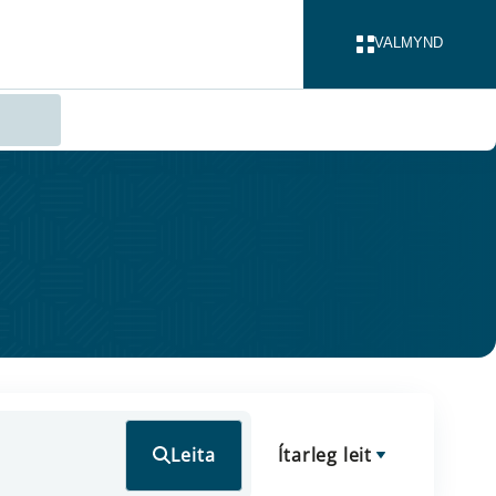
VALMYND
LOKA
Leita
Ítarleg leit