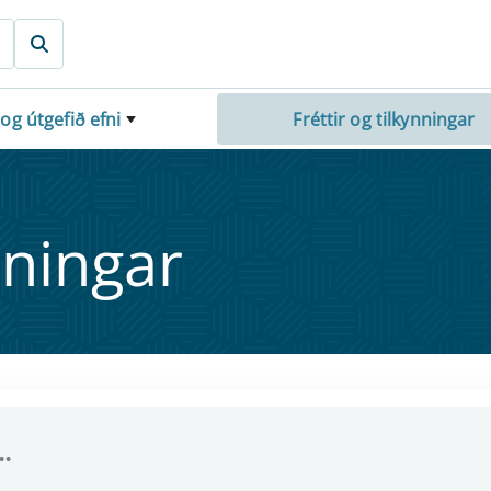
 og útgefið efni
Fréttir og tilkynningar
nn­ing­ar