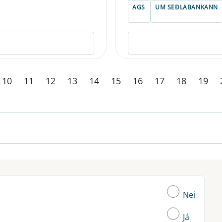
AGS
UM SEÐLABANKANN
10
11
12
13
14
15
16
17
18
19
Nei
Já