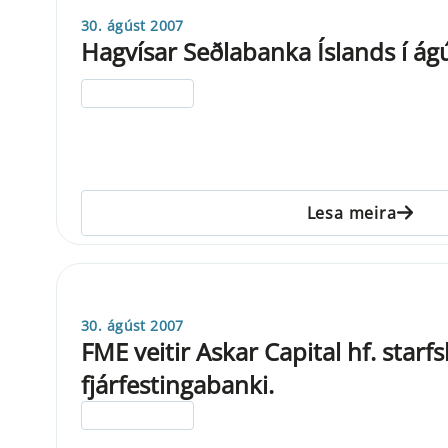
30. ágúst 2007
Hagvísar Seðlabanka Íslands í ág
ELDRI EN 5 ÁRA
Lesa meira
30. ágúst 2007
FME veitir Askar Capital hf. starfs
fjárfestingabanki.
ELDRI EN 5 ÁRA