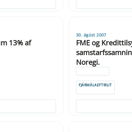
30. ágúst 2007
um 13% af
FME og Kredittils
samstarfssamning
Noregi.
ELDRI EN 5 ÁRA
FJÁRMÁLAEFTIRLIT