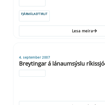
ELDRI EN 5 ÁRA
FJÁRMÁLAEFTIRLIT
Lesa meira
4. september 2007
Breytingar á lánaumsýslu ríkissjó
ELDRI EN 5 ÁRA