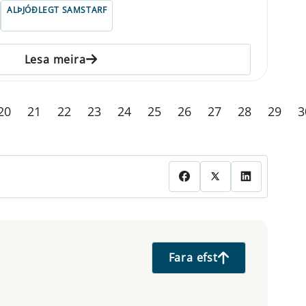
ALÞJÓÐLEGT SAMSTARF
Lesa meira
20
21
22
23
24
25
26
27
28
29
3
Fara efst