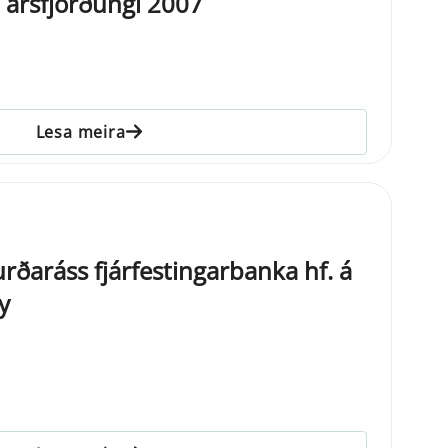
. ársfjórðungi 2007
Lesa meira
ðaráss fjárfestingarbanka hf. á
y