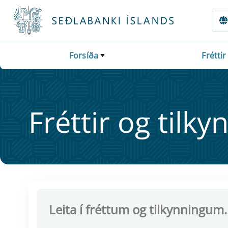
Fara beint í Meginmál
Forsíða
Fréttir
Frétt­ir og til­ky