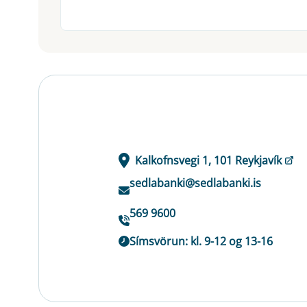
Kalkofnsvegi 1, 101 Reykjavík
sedlabanki@sedlabanki.is
569 9600
Símsvörun: kl. 9-12 og 13-16