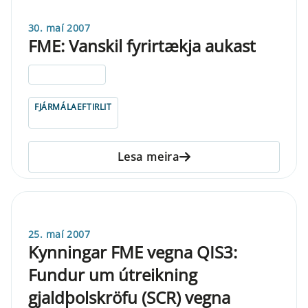
30. maí 2007
FME: Vanskil fyrirtækja aukast
ELDRI EN 5 ÁRA
FJÁRMÁLAEFTIRLIT
Lesa meira
25. maí 2007
Kynningar FME vegna QIS3:
Fundur um útreikning
gjaldþolskröfu (SCR) vegna