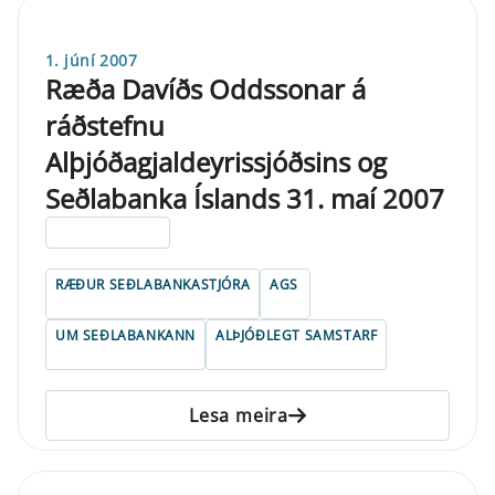
1. júní 2007
Ræða Davíðs Oddssonar á
ráðstefnu
Alþjóðagjaldeyrissjóðsins og
Seðlabanka Íslands 31. maí 2007
ELDRI EN 5 ÁRA
RÆÐUR SEÐLABANKASTJÓRA
AGS
UM SEÐLABANKANN
ALÞJÓÐLEGT SAMSTARF
Lesa meira