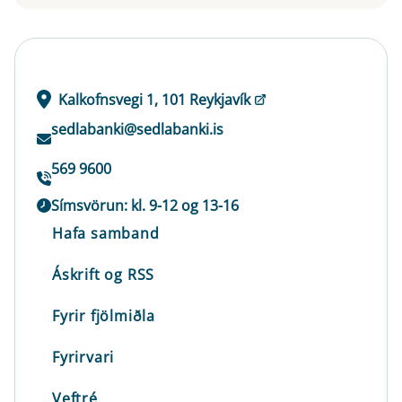
Kalkofnsvegi 1, 101 Reykjavík
sedlabanki@sedlabanki.is
569 9600
Símsvörun: kl. 9-12 og 13-16
Hafa samband
Áskrift og RSS
Fyrir fjölmiðla
Fyrirvari
Veftré