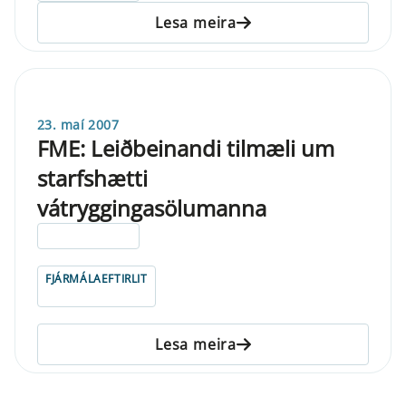
Lesa meira
23. maí 2007
FME: Leiðbeinandi tilmæli um
starfshætti
vátryggingasölumanna
ELDRI EN 5 ÁRA
FJÁRMÁLAEFTIRLIT
Lesa meira