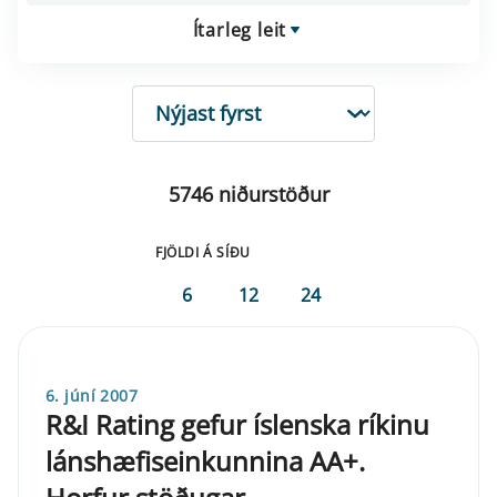
Ítarleg leit
RÖÐUN
5746 niðurstöður
FJÖLDI Á SÍÐU
6
12
24
6. júní 2007
R&I Rating gefur íslenska ríkinu
lánshæfiseinkunnina AA+.