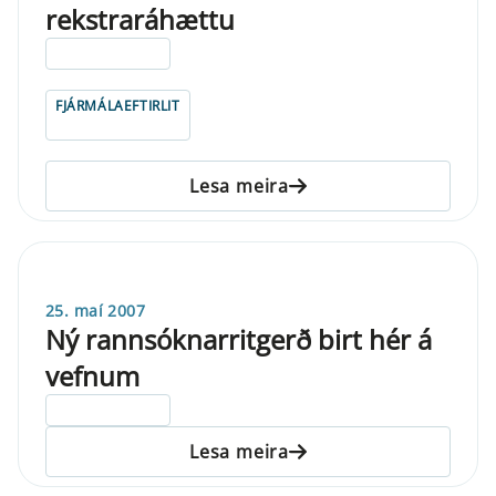
rekstraráhættu
ELDRI EN 5 ÁRA
FJÁRMÁLAEFTIRLIT
Lesa meira
25. maí 2007
Ný rannsóknarritgerð birt hér á
vefnum
ELDRI EN 5 ÁRA
Lesa meira