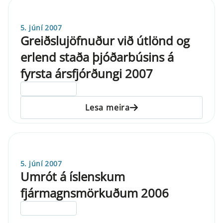
5. júní 2007
Greiðslujöfnuður við útlönd og
erlend staða þjóðarbúsins á
fyrsta ársfjórðungi 2007
ELDRI EN 5 ÁRA
Lesa meira
5. júní 2007
Umrót á íslenskum
fjármagnsmörkuðum 2006
ELDRI EN 5 ÁRA