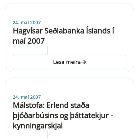
24. maí 2007
Hagvísar Seðlabanka Íslands í
maí 2007
ELDRI EN 5 ÁRA
Lesa meira
24. maí 2007
Málstofa: Erlend staða
þjóðarbúsins og þáttatekjur -
kynningarskjal
ELDRI EN 5 ÁRA