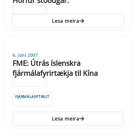
Horfur stöðugar.
ELDRI EN 5 ÁRA
Lesa meira
6. júní 2007
FME: Útrás íslenskra
fjármálafyrirtækja til Kína
ELDRI EN 5 ÁRA
FJÁRMÁLAEFTIRLIT
Lesa meira