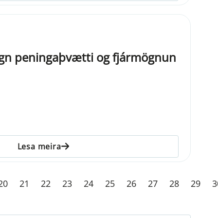
egn peningaþvætti og fjármögnun
Lesa meira
20
21
22
23
24
25
26
27
28
29
3