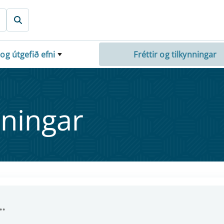
 og útgefið efni
Fréttir og tilkynningar
nn­ing­ar