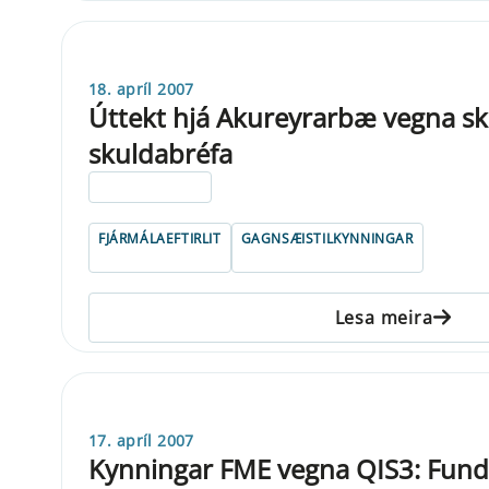
18. apríl 2007
Úttekt hjá Akureyrarbæ vegna sk
skuldabréfa
ELDRI EN 5 ÁRA
FJÁRMÁLAEFTIRLIT
GAGNSÆISTILKYNNINGAR
Lesa meira
17. apríl 2007
Kynningar FME vegna QIS3: Fun