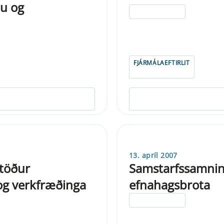
u og
ELDRI EN 5 ÁRA
FJÁRMÁLAEFTIRLIT
13. apríl 2007
stöður
Samstarfssamnin
og verkfræðinga
efnahagsbrota
ELDRI EN 5 ÁRA