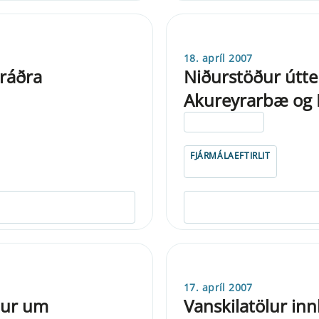
18. apríl 2007
ráðra
Niðurstöður útte
Akureyrarbæ og K
ELDRI EN 5 ÁRA
FJÁRMÁLAEFTIRLIT
17. apríl 2007
dur um
Vanskilatölur in