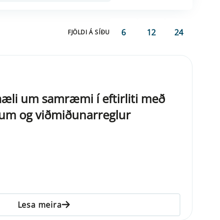
6
12
24
FJÖLDI Á SÍÐU
mæli um samræmi í eftirliti með
jum og viðmiðunarreglur
Lesa meira