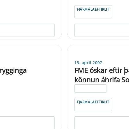
FJÁRMÁLAEFTIRLIT
13. apríl 2007
trygginga
FME óskar eftir þ
könnun áhrifa Sol
ELDRI EN 5 ÁRA
FJÁRMÁLAEFTIRLIT