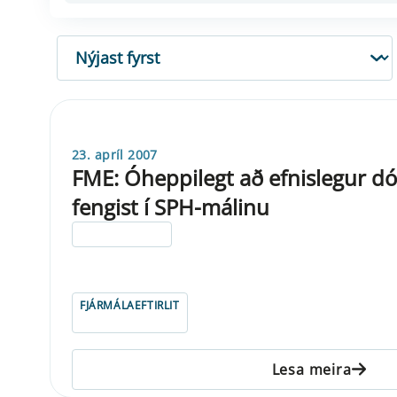
RÖÐUN
23. apríl 2007
FME: Óheppilegt að efnislegur dó
fengist í SPH-málinu
ELDRI EN 5 ÁRA
FJÁRMÁLAEFTIRLIT
Lesa meira