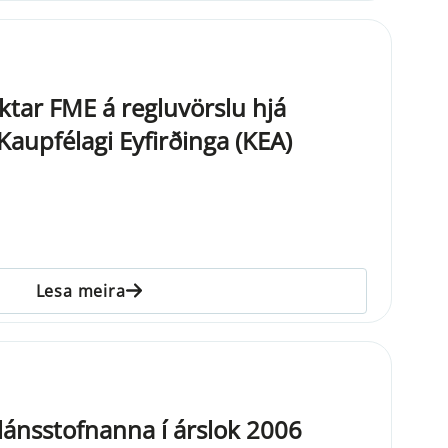
ktar FME á regluvörslu hjá
aupfélagi Eyfirðinga (KEA)
Lesa meira
nlánsstofnanna í árslok 2006