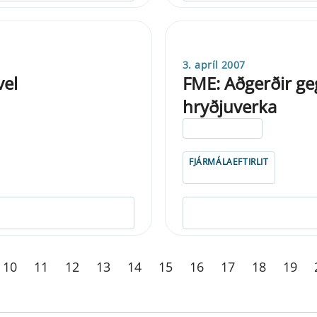
3. apríl 2007
vel
FME: Aðgerðir g
hryðjuverka
ELDRI EN 5 ÁRA
FJÁRMÁLAEFTIRLIT
10
11
12
13
14
15
16
17
18
19