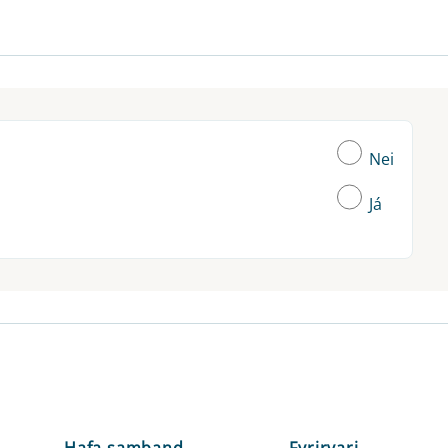
Nei
Já
Hafa samband
Fyrirvari