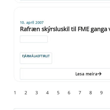
10. apríl 2007
Rafræn skýrsluskil til FME ganga 
ELDRI EN 5 ÁRA
FJÁRMÁLAEFTIRLIT
Lesa meira
1
2
3
4
5
6
7
8
9