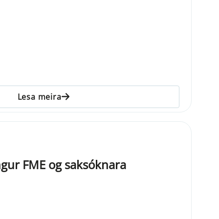
Lesa meira
gur FME og saksóknara