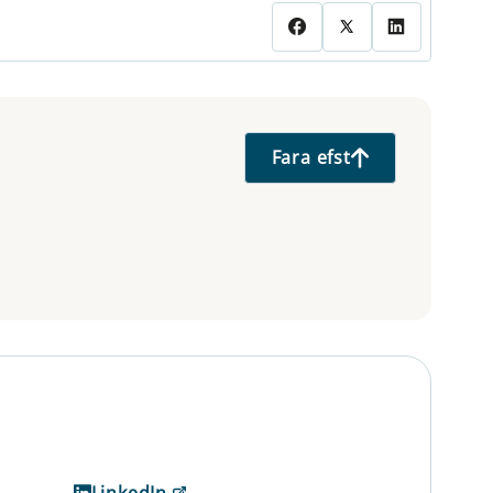
Fara efst
LinkedIn