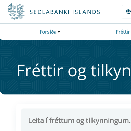
Fara beint í Meginmál
Forsíða
Fréttir
Frétt­ir og til­ky