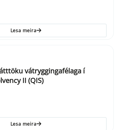
Lesa meira
átttöku vátryggingafélaga í
vency II (QIS)
Lesa meira