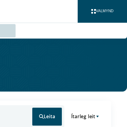
VALMYND
LOKA
Leita
Ítarleg leit