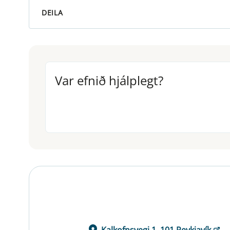
DEILA
Var efnið hjálplegt?
Var efnið hjálplegt?
Kalkofnsvegi 1, 101 Reykjavík