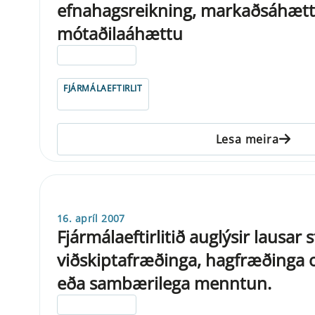
efnahagsreikning, markaðsáhætt
mótaðilaáhættu
ELDRI EN 5 ÁRA
FJÁRMÁLAEFTIRLIT
Lesa meira
16. apríl 2007
Fjármálaeftirlitið auglýsir lausar 
viðskiptafræðinga, hagfræðinga 
eða sambærilega menntun.
ELDRI EN 5 ÁRA