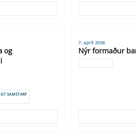
7. apríl 2006
a og
Nýr formaður ba
i
ELDRI EN 5 ÁRA
EGT SAMSTARF