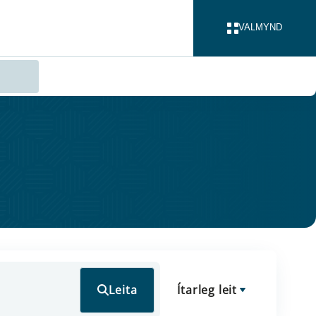
VALMYND
LOKA
Leita
Ítarleg leit