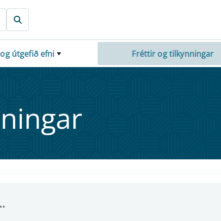
 og útgefið efni
Fréttir og tilkynningar
nn­ing­ar