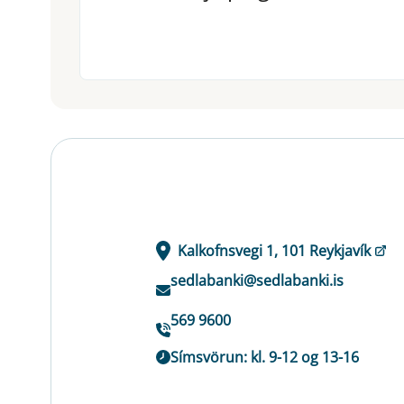
Kalkofnsvegi 1, 101 Reykjavík
sedlabanki@sedlabanki.is
569 9600
Símsvörun: kl. 9-12 og 13-16