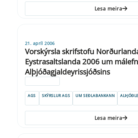
Lesa meira
21. apríl 2006
Vorskýrsla skrifstofu Norðurland
Eystrasaltslanda 2006 um málefn
Alþjóðagjaldeyrissjóðsins
ELDRI EN 5 ÁRA
AGS
SKÝRSLUR AGS
UM SEÐLABANKANN
ALÞJÓÐL
Lesa meira