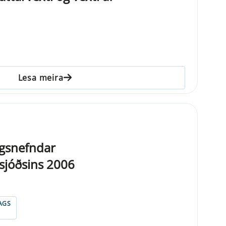
Lesa meira
agsnefndar
ssjóðsins 2006
AGS