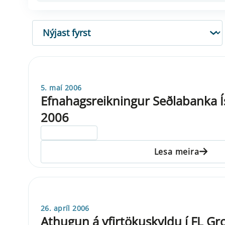
RÖÐUN
5. maí 2006
Efnahagsreikningur Seðlabanka Ísl
2006
ELDRI EN 5 ÁRA
Lesa meira
26. apríl 2006
Athugun á yfirtökuskyldu í FL Gr