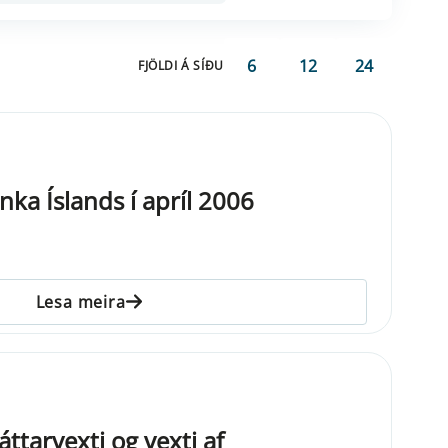
6
12
24
FJÖLDI Á SÍÐU
ka Íslands í apríl 2006
Lesa meira
ttarvexti og vexti af