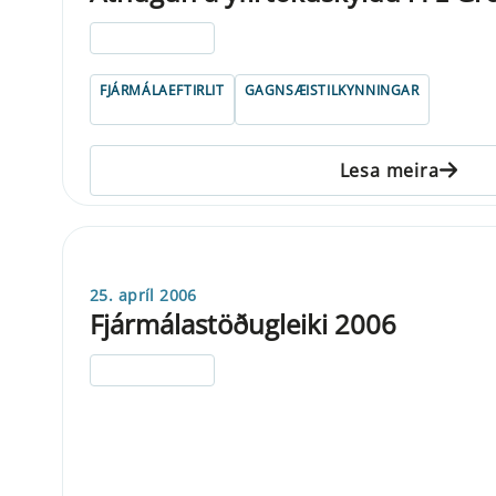
ELDRI EN 5 ÁRA
FJÁRMÁLAEFTIRLIT
GAGNSÆISTILKYNNINGAR
Lesa meira
25. apríl 2006
Fjármálastöðugleiki 2006
ELDRI EN 5 ÁRA