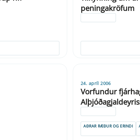
peningakröfum
ELDRI EN 5 ÁRA
24. apríl 2006
Vorfundur fjárh
Alþjóðagjaldeyri
ELDRI EN 5 ÁRA
AÐRAR RÆÐUR OG ERINDI