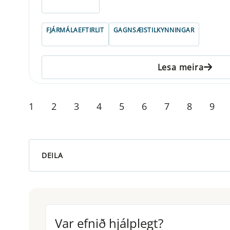
ELDRI EN 5 ÁRA
FJÁRMÁLAEFTIRLIT
GAGNSÆISTILKYNNINGAR
Lesa meira
1
2
3
4
5
6
7
8
9
DEILA
Var efnið hjálplegt?
Var efnið hjálplegt?