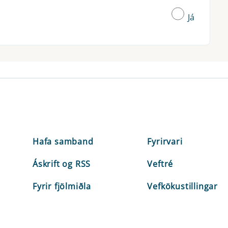
Já
Hafa samband
Fyrirvari
Áskrift og RSS
Veftré
Fyrir fjölmiðla
Vefkökustillingar