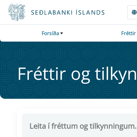
Fara beint í Meginmál
Forsíða
Fréttir
Frétt­ir og til­ky