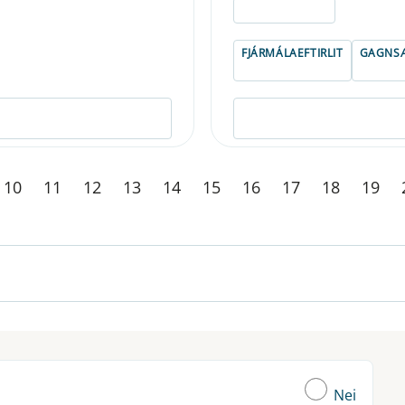
ELDRI EN 5 ÁRA
FJÁRMÁLAEFTIRLIT
GAGNSÆ
10
11
12
13
14
15
16
17
18
19
Nei