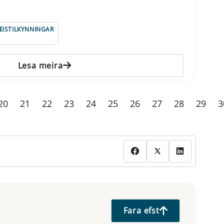
ISTILKYNNINGAR
Lesa meira
20
21
22
23
24
25
26
27
28
29
3
Fara efst