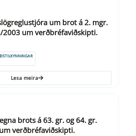
islögreglustjóra um brot á 2. mgr.
33/2003 um verðbréfaviðskipti.
ISTILKYNNINGAR
Lesa meira
egna brots á 63. gr. og 64. gr.
 um verðbréfaviðskipti.