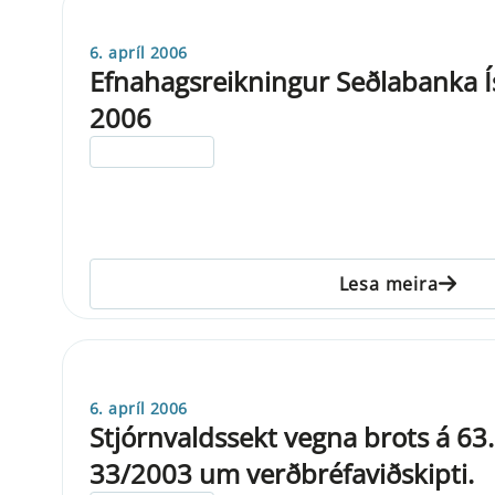
6. apríl 2006
Efnahagsreikningur Seðlabanka Ís
2006
ELDRI EN 5 ÁRA
Lesa meira
6. apríl 2006
Stjórnvaldssekt vegna brots á 63. 
33/2003 um verðbréfaviðskipti.