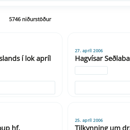
5746 niðurstöður
27. apríl 2006
ands í lok apríl
Hagvísar Seðlaban
ELDRI EN 5 ÁRA
25. apríl 2006
oup hf.
Tilkynning um drá