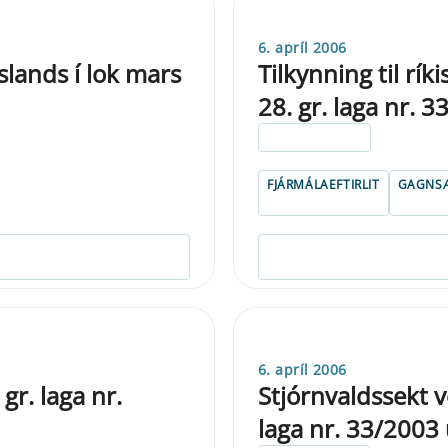
6. apríl 2006
lands í lok mars
Tilkynning til rík
28. gr. laga nr. 
ELDRI EN 5 ÁRA
FJÁRMÁLAEFTIRLIT
GAGNSÆ
6. apríl 2006
gr. laga nr.
Stjórnvaldssekt v
laga nr. 33/2003