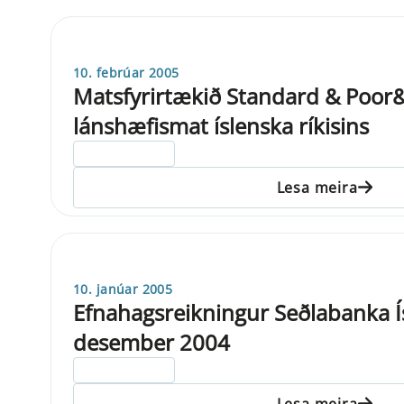
10. febrúar 2005
Matsfyrirtækið Standard & Poo
lánshæfismat íslenska ríkisins
ELDRI EN 5 ÁRA
Lesa meira
10. janúar 2005
Efnahagsreikningur Seðlabanka Ís
desember 2004
ELDRI EN 5 ÁRA
Lesa meira