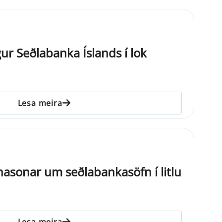
ur Seðlabanka Íslands í lok
Lesa meira
nasonar um seðlabankasöfn í litlu
Lesa meira