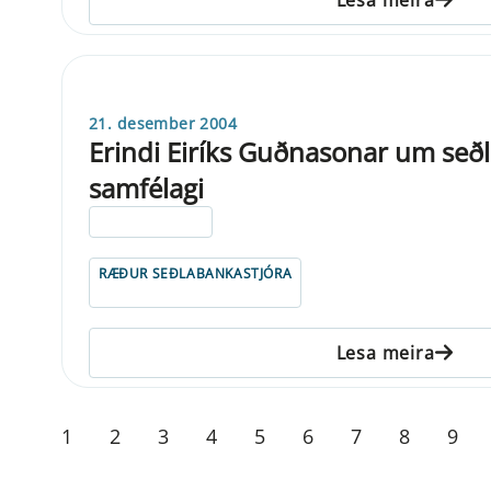
21. desember 2004
Erindi Eiríks Guðnasonar um seðla
samfélagi
ELDRI EN 5 ÁRA
RÆÐUR SEÐLABANKASTJÓRA
Lesa meira
1
2
3
4
5
6
7
8
9