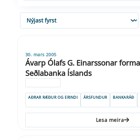
RÖÐUN
30. mars 2005
Ávarp Ólafs G. Einarssonar form
Seðlabanka Íslands
ELDRI EN 5 ÁRA
AÐRAR RÆÐUR OG ERINDI
ÁRSFUNDUR
BANKARÁÐ
Lesa meira