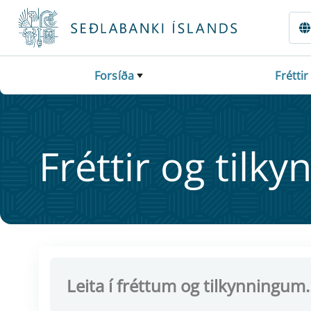
Fara beint í Meginmál
Forsíða
Fréttir
Frétt­ir og til­ky