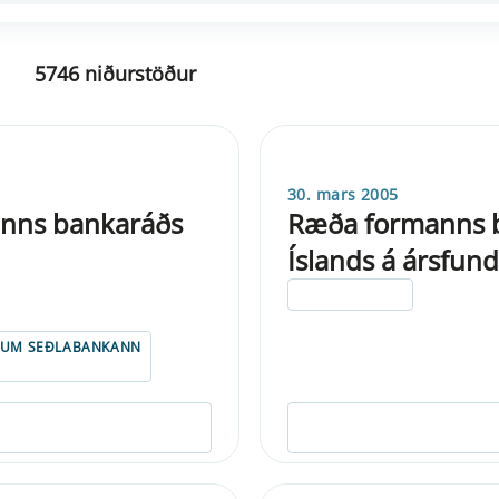
5746 niðurstöður
30. mars 2005
anns bankaráðs
Ræða formanns b
Íslands á ársfund
ELDRI EN 5 ÁRA
UM SEÐLABANKANN