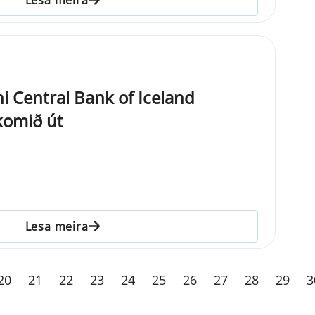
nni Central Bank of Iceland
komið út
Lesa meira
20
21
22
23
24
25
26
27
28
29
3