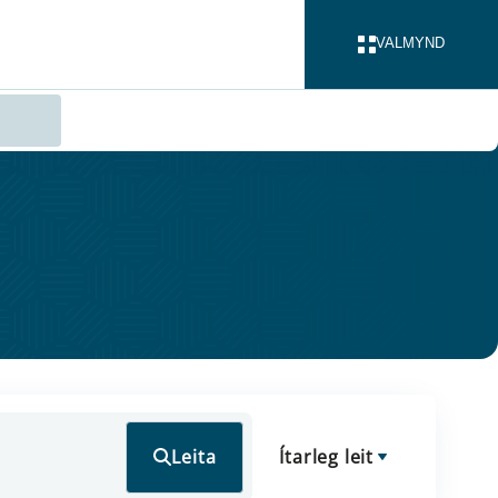
VALMYND
LOKA
Leita
Ítarleg leit