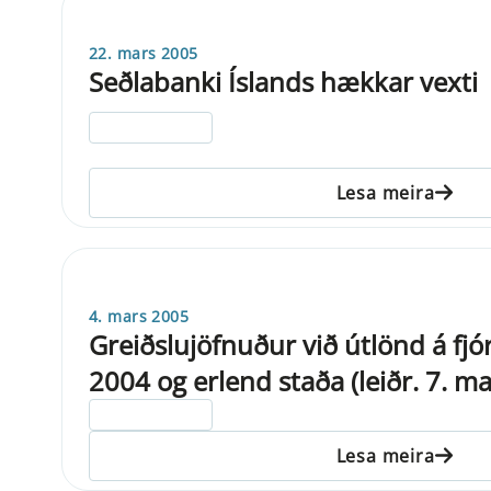
22. mars 2005
Seðlabanki Íslands hækkar vexti
ELDRI EN 5 ÁRA
Lesa meira
4. mars 2005
Greiðslujöfnuður við útlönd á fjó
2004 og erlend staða (leiðr. 7. ma
ELDRI EN 5 ÁRA
Lesa meira