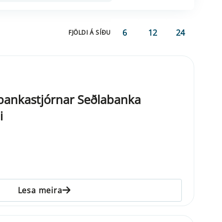
6
12
24
FJÖLDI Á SÍÐU
ankastjórnar Seðlabanka
i
Lesa meira