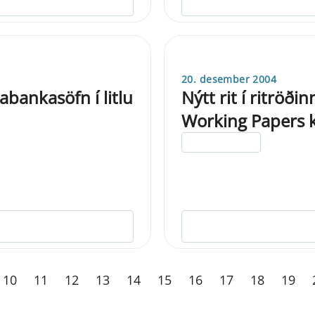
20. desember 2004
bankasöfn í litlu
Nýtt rit í ritröði
Working Papers 
ELDRI EN 5 ÁRA
10
11
12
13
14
15
16
17
18
19