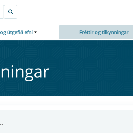
 og útgefið efni
Fréttir og tilkynningar
nn­ing­ar