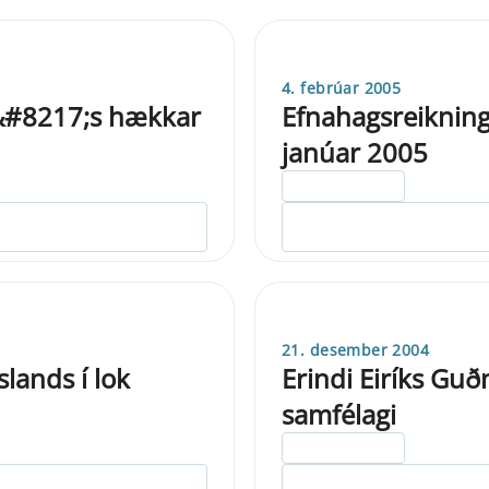
4. febrúar 2005
r&#8217;s hækkar
Efnahagsreikning
janúar 2005
ELDRI EN 5 ÁRA
21. desember 2004
lands í lok
Erindi Eiríks Guð
samfélagi
ELDRI EN 5 ÁRA