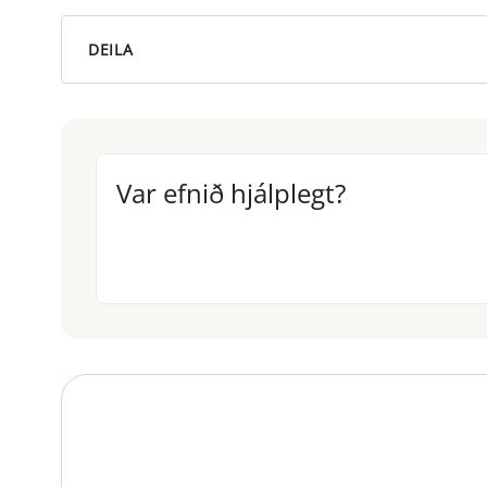
DEILA
Var efnið hjálplegt?
Var efnið hjálplegt?