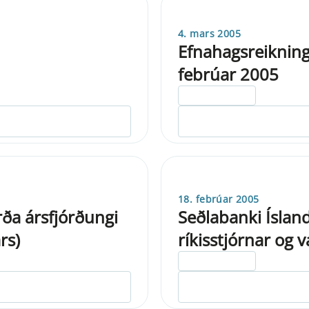
4. mars 2005
Efnahagsreikning
febrúar 2005
ELDRI EN 5 ÁRA
18. febrúar 2005
rða ársfjórðungi
Seðlabanki Ísland
rs)
ríkisstjórnar og
ELDRI EN 5 ÁRA