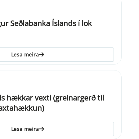
ur Seðlabanka Íslands í lok
Lesa meira
s hækkar vexti (greinargerð til
 vaxtahækkun)
Lesa meira