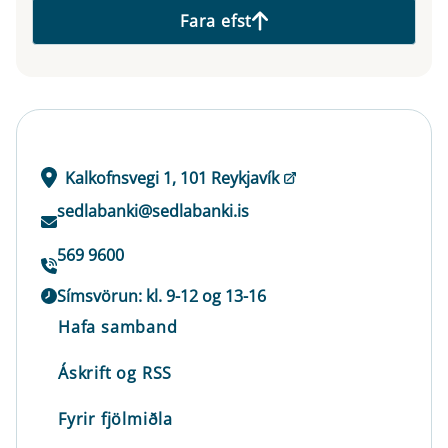
Fara efst
Kalkofnsvegi 1, 101 Reykjavík
sedlabanki@sedlabanki.is
569 9600
Símsvörun: kl. 9-12 og 13-16
Hafa samband
Áskrift og RSS
Fyrir fjölmiðla