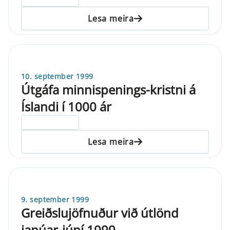
Lesa meira
10. september 1999
Útgáfa minnispenings-kristni á
Íslandi í 1000 ár
ELDRI EN 5 ÁRA
Lesa meira
9. september 1999
Greiðslujöfnuður við útlönd
janúar-júní 1999