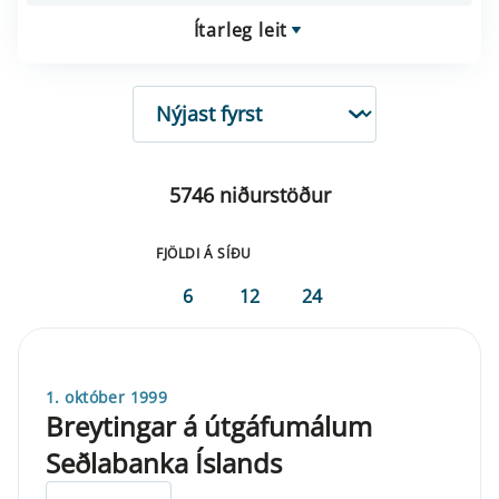
Ítarleg leit
RÖÐUN
5746 niðurstöður
FJÖLDI Á SÍÐU
6
12
24
1. október 1999
Breytingar á útgáfumálum
Seðlabanka Íslands
ELDRI EN 5 ÁRA