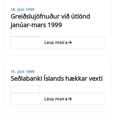
18. júní 1999
Greiðslujöfnuður við útlönd
janúar-mars 1999
ELDRI EN 5 ÁRA
Lesa meira
15. júní 1999
Seðlabanki Íslands hækkar vexti
ELDRI EN 5 ÁRA
Lesa meira