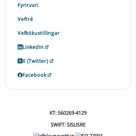
Fyrirvari
Veftré
Vefkökustillingar
LinkedIn
X (Twitter)
Facebook
KT: 560269-4129
SWIFT: SISLISRE