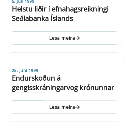
5. júlí 1999
Helstu liðir í efnahagsreikningi
Seðlabanka Íslands
ELDRI EN 5 ÁRA
Lesa meira
25. júní 1999
Endurskoðun á
gengisskráningarvog krónunnar
ELDRI EN 5 ÁRA
Lesa meira