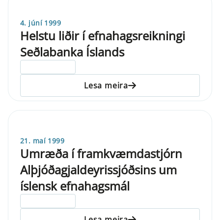
4. júní 1999
Helstu liðir í efnahagsreikningi
Seðlabanka Íslands
ELDRI EN 5 ÁRA
Lesa meira
21. maí 1999
Umræða í framkvæmdastjórn
Alþjóðagjaldeyrissjóðsins um
íslensk efnahagsmál
ELDRI EN 5 ÁRA
Lesa meira