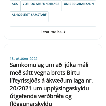
AGS
VOR- OG ÁRSFUNDIR AGS
UM SEÐLABANKANN
ALÞJÓÐLEGT SAMSTARF
Lesa meira
18. október 2022
Samkomulag um að ljúka máli
með sátt vegna brots Birtu
lífeyrissjóðs á ákvæðum laga nr.
20/2021 um upplýsingaskyldu
útgefenda verðbréfa og
flöggunarskyldu