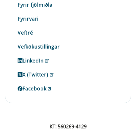
Fyrir fjölmiðla
Fyrirvari
Veftré
Vefkökustillingar
LinkedIn
X (Twitter)
Facebook
KT: 560269-4129