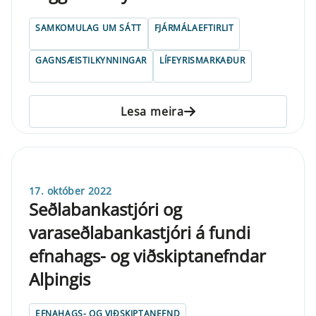
SAMKOMULAG UM SÁTT
FJÁRMÁLAEFTIRLIT
GAGNSÆISTILKYNNINGAR
LÍFEYRISMARKAÐUR
Lesa meira
17. október 2022
Seðlabankastjóri og
varaseðlabankastjóri á fundi
efnahags- og viðskiptanefndar
Alþingis
EFNAHAGS- OG VIÐSKIPTANEFND