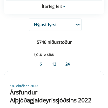
Ítarleg leit
RÖÐUN
5746 niðurstöður
FJÖLDI Á SÍÐU
6
12
24
18. október 2022
Ársfundur
Alþjóðagjaldeyrissjóðsins 2022