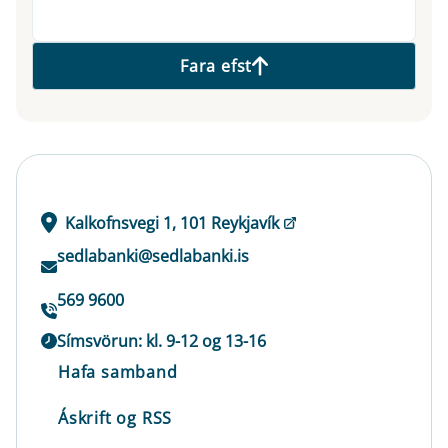
Fara efst
Kalkofnsvegi 1, 101 Reykjavík
sedlabanki@sedlabanki.is
569 9600
Símsvörun: kl. 9-12 og 13-16
Hafa samband
Áskrift og RSS