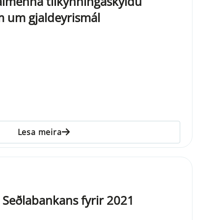
almenna tilkynningaskyldu
 um gjaldeyrismál
Lesa meira
a Seðlabankans fyrir 2021