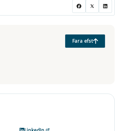
Fara efst
LinkedIn