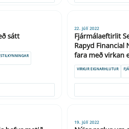
22. júlí 2022
ð sátt
Fjármálaeftirlit 
Rapyd Financial N
fara með virkan ei
STILKYNNINGAR
VIRKUR EIGNARHLUTUR
FJ
19. júlí 2022