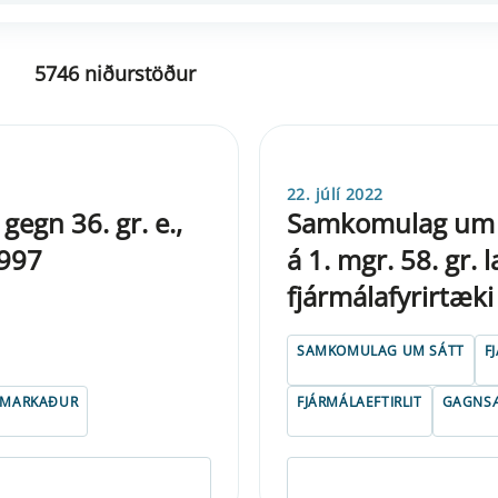
5746 niðurstöður
22. júlí 2022
gegn 36. gr. e.,
Samkomulag um s
1997
á 1. mgr. 58. gr.
fjármálafyrirtæki
SAMKOMULAG UM SÁTT
F
ISMARKAÐUR
FJÁRMÁLAEFTIRLIT
GAGNSÆ