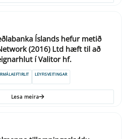
Seðlabanka Íslands hefur metið
etwork (2016) Ltd hæft til að
gnarhlut í Valitor hf.
ÁRMÁLAEFTIRLIT
LEYFISVEITINGAR
Lesa meira