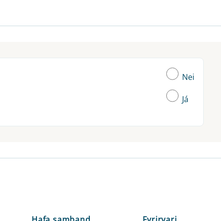
Nei
Já
Hafa samband
Fyrirvari