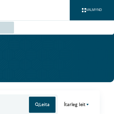
VALMYND
LOKA
Leita
Ítarleg leit