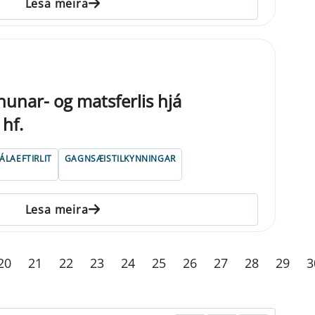
Lesa meira
unar- og matsferlis hjá
hf.
ÁLAEFTIRLIT
GAGNSÆISTILKYNNINGAR
Lesa meira
20
21
22
23
24
25
26
27
28
29
3