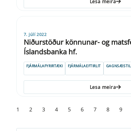
Lesa meira
7. júlí 2022
Niðurstöður könnunar- og matsfe
Íslandsbanka hf.
FJÁRMÁLAFYRIRTÆKI
FJÁRMÁLAEFTIRLIT
GAGNSÆISTI
Lesa meira
1
2
3
4
5
6
7
8
9