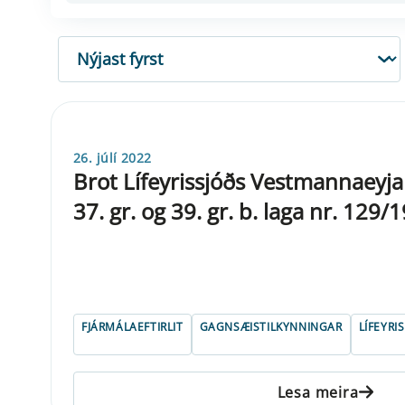
RÖÐUN
26. júlí 2022
Brot Lífeyrissjóðs Vestmannaeyja 
37. gr. og 39. gr. b. laga nr. 129/
FJÁRMÁLAEFTIRLIT
GAGNSÆISTILKYNNINGAR
LÍFEYR
Lesa meira