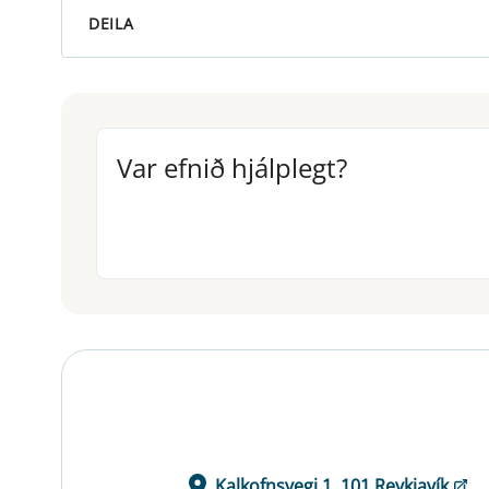
DEILA
Var efnið hjálplegt?
Var efnið hjálplegt?
Kalkofnsvegi 1, 101 Reykjavík