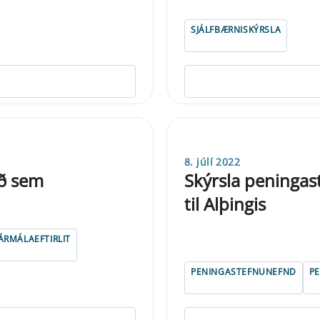
SJÁLFBÆRNISKÝRSLA
8. júlí 2022
áð sem
Skýrsla peningas
til Alþingis
JÁRMÁLAEFTIRLIT
PENINGASTEFNUNEFND
P