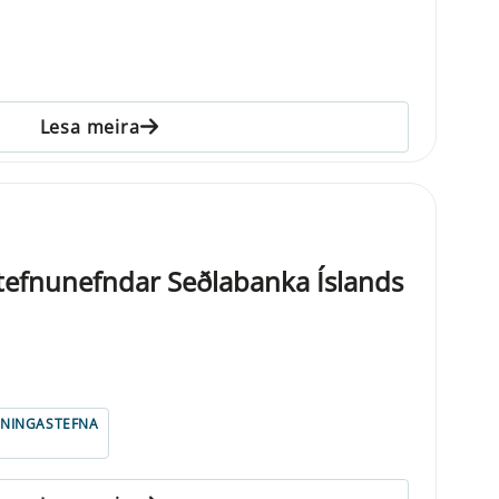
Lesa meira
tefnunefndar Seðlabanka Íslands
ENINGASTEFNA