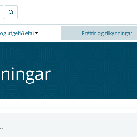
 og útgefið efni
Fréttir og tilkynningar
nn­ing­ar