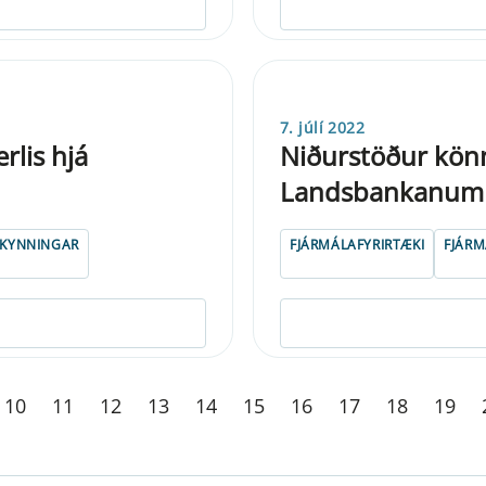
7. júlí 2022
rlis hjá
Niðurstöður könn
Landsbankanum 
LKYNNINGAR
FJÁRMÁLAFYRIRTÆKI
FJÁRM
10
11
12
13
14
15
16
17
18
19