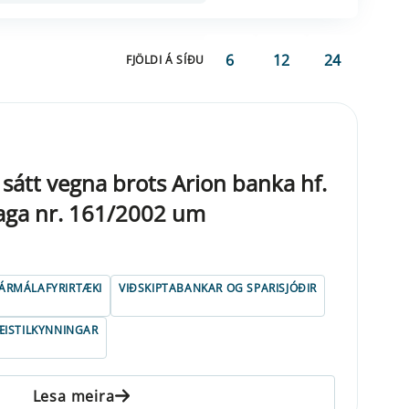
6
12
24
FJÖLDI Á SÍÐU
átt vegna brots Arion banka hf.
 laga nr. 161/2002 um
JÁRMÁLAFYRIRTÆKI
VIÐSKIPTABANKAR OG SPARISJÓÐIR
ISTILKYNNINGAR
Lesa meira