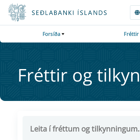
Fara beint í Meginmál
Forsíða
Fréttir
Frétt­ir og til­ky