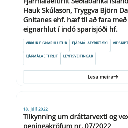
Fjármálaeftirlit Seðlabanka Íslan
Hauk Skúlason, Tryggva Björn Da
Gnitanes ehf. hæf til að fara með
eignarhlut í indó sparisjóði hf.
VIRKUR EIGNARHLUTUR
FJÁRMÁLAFYRIRTÆKI
VIÐSKIP
FJÁRMÁLAEFTIRLIT
LEYFISVEITINGAR
Lesa meira
18. júlí 2022
Tilkynning um dráttarvexti og vex
peningakröfum nr. 07/2022