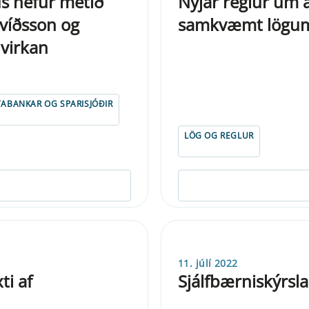
ds hefur metið
Nýjar reglur um 
víðsson og
samkvæmt lögum
 virkan
TABANKAR OG SPARISJÓÐIR
LÖG OG REGLUR
11. júlí 2022
ti af
Sjálfbærniskýrsl