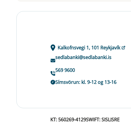
Kalkofnsvegi 1, 101 Reykjavík
sedlabanki@sedlabanki.is
569 9600
Símsvörun: kl. 9-12 og 13-16
KT: 560269-4129
SWIFT: SISLISRE