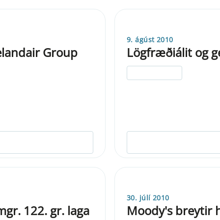
9. ágúst 2010
elandair Group
Lögfræðiálit og g
ELDRI EN 5 ÁRA
30. júlí 2010
gr. 122. gr. laga
Moody's breytir