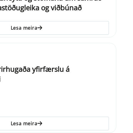
astöðugleika og viðbúnað
Lesa meira
irhugaða yfirfærslu á
i
Lesa meira