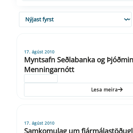
RÖÐUN
17. ágúst 2010
Myntsafn Seðlabanka og Þjóðminj
Menningarnótt
ELDRI EN 5 ÁRA
Lesa meira
17. ágúst 2010
Samkomulag um fjármálastöðugle