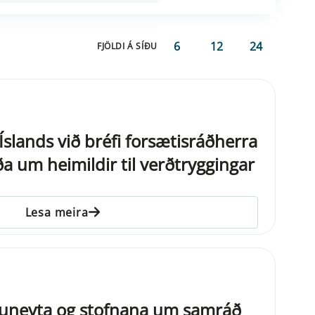
6
12
24
FJÖLDI Á SÍÐU
slands við bréfi forsætisráðherra
a um heimildir til verðtryggingar
Lesa meira
uneyta og stofnana um samráð