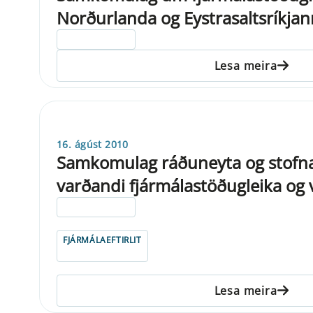
Norðurlanda og Eystrasaltsríkja
ELDRI EN 5 ÁRA
Lesa meira
16. ágúst 2010
Samkomulag ráðuneyta og stof
varðandi fjármálastöðugleika og
ELDRI EN 5 ÁRA
FJÁRMÁLAEFTIRLIT
Lesa meira