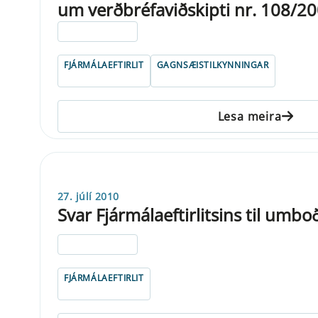
um verðbréfaviðskipti nr. 108/2
ELDRI EN 5 ÁRA
FJÁRMÁLAEFTIRLIT
GAGNSÆISTILKYNNINGAR
Lesa meira
27. júlí 2010
Svar Fjármálaeftirlitsins til umb
ELDRI EN 5 ÁRA
FJÁRMÁLAEFTIRLIT