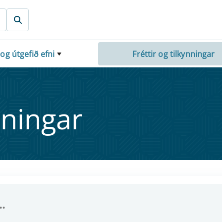
 og útgefið efni
Fréttir og tilkynningar
nn­ing­ar