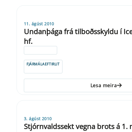
11. ágúst 2010
Undanþága frá tilboðsskyldu í Ic
hf.
ELDRI EN 5 ÁRA
FJÁRMÁLAEFTIRLIT
Lesa meira
3. ágúst 2010
Stjórnvaldssekt vegna brots á 1. m