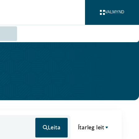
VALMYND
LOKA
Leita
Ítarleg leit