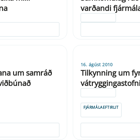
nna
varðandi fjármál
ELDRI EN 5 ÁRA
16. ágúst 2010
nana um samráð
Tilkynning um fyr
 viðbúnað
vátryggingastofn
ELDRI EN 5 ÁRA
FJÁRMÁLAEFTIRLIT