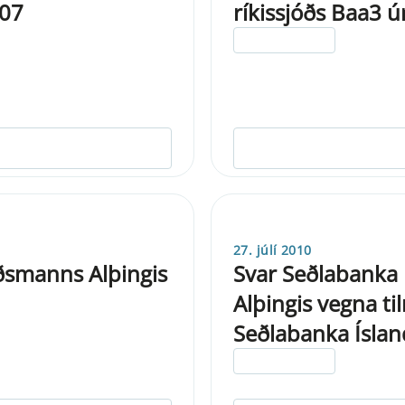
007
ríkissjóðs Baa3 
ELDRI EN 5 ÁRA
27. júlí 2010
oðsmanns Alþingis
Svar Seðlabanka
Alþingis vegna ti
Seðlabanka Ísland
ELDRI EN 5 ÁRA