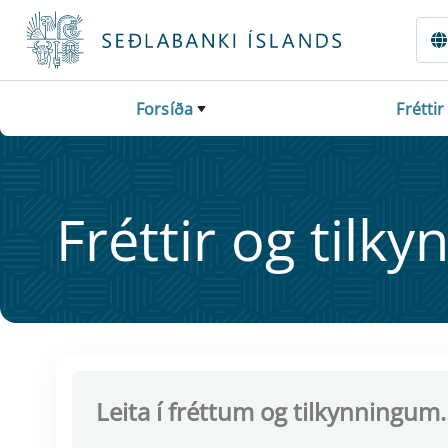
Fara beint í Meginmál
Forsíða
Fréttir
Frétt­ir og til­ky