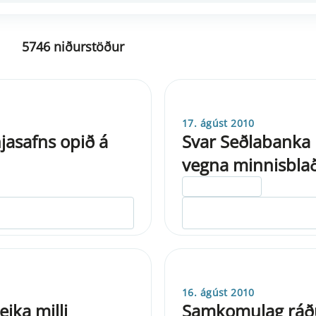
5746 niðurstöður
17. ágúst 2010
asafns opið á
Svar Seðlabanka Í
vegna minnisblað
ELDRI EN 5 ÁRA
16. ágúst 2010
ika milli
Samkomulag ráð