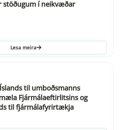
úr stöðugum í neikvæðar
Lesa meira
 Íslands til umboðsmanns
lmæla Fjármálaeftirlitsins og
s til fjármálafyrirtækja