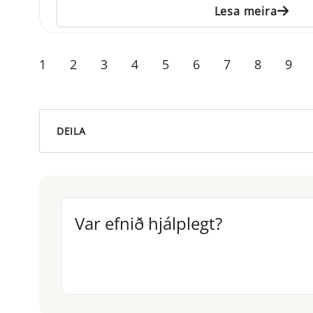
Lesa meira
1
2
3
4
5
6
7
8
9
DEILA
Var efnið hjálplegt?
Var efnið hjálplegt?