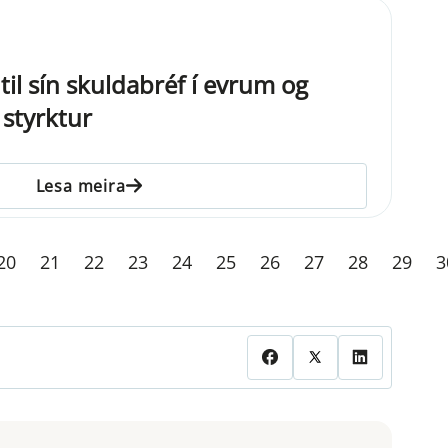
 til sín skuldabréf í evrum og
 styrktur
Lesa meira
20
21
22
23
24
25
26
27
28
29
3