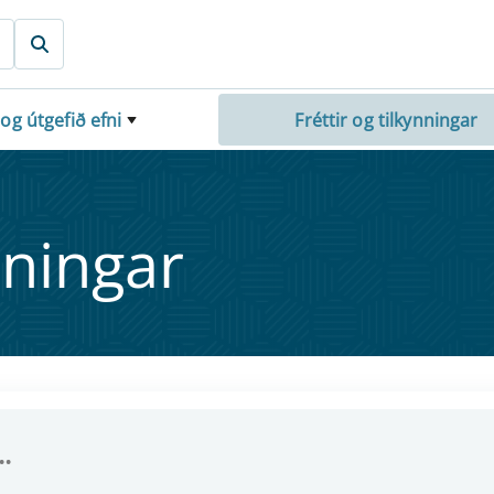
 og útgefið efni
Fréttir og tilkynningar
nn­ing­ar