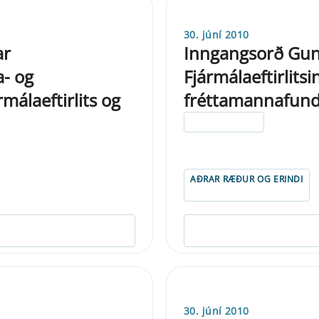
30. júní 2010
ar
Inngangsorð Gunn
a- og
Fjármálaeftirlitsi
málaeftirlits og
fréttamannafun
ELDRI EN 5 ÁRA
AÐRAR RÆÐUR OG ERINDI
30. júní 2010