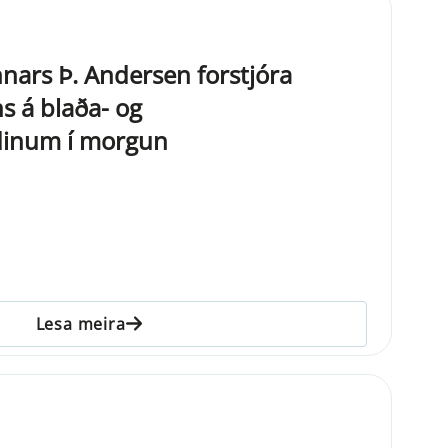
ars Þ. Andersen forstjóra
ns á blaða- og
dinum í morgun
Lesa meira