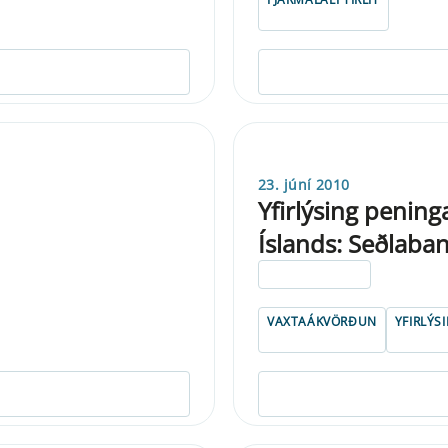
23. júní 2010
Yfirlýsing penin
Íslands: Seðlaba
ELDRI EN 5 ÁRA
VAXTAÁKVÖRÐUN
YFIRLÝS