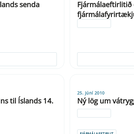
Íslands senda
Fjármálaeftirliti
fjármálafyrirtæk
ELDRI EN 5 ÁRA
25. júní 2010
s til Íslands 14.
Ný lög um vátryg
ELDRI EN 5 ÁRA
FJÁRMÁLAEFTIRLIT