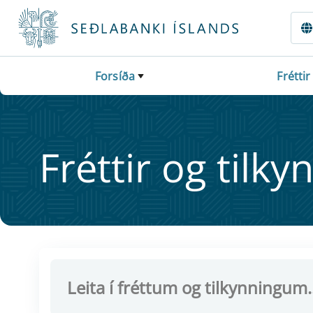
Fara beint í Meginmál
Forsíða
Fréttir
Frétt­ir og til­ky