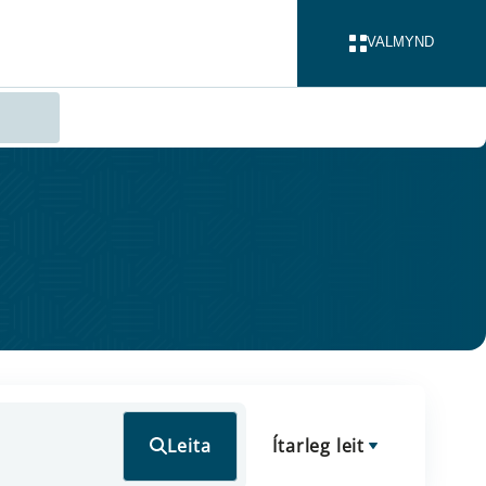
VALMYND
LOKA
Leita
Ítarleg leit