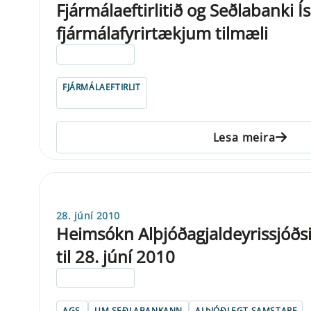
Fjármálaeftirlitið og Seðlabanki 
fjármálafyrirtækjum tilmæli
ELDRI EN 5 ÁRA
FJÁRMÁLAEFTIRLIT
Lesa meira
28. júní 2010
Heimsókn Alþjóðagjaldeyrissjóðsin
til 28. júní 2010
ELDRI EN 5 ÁRA
AGS
UM SEÐLABANKANN
ALÞJÓÐLEGT SAMSTARF