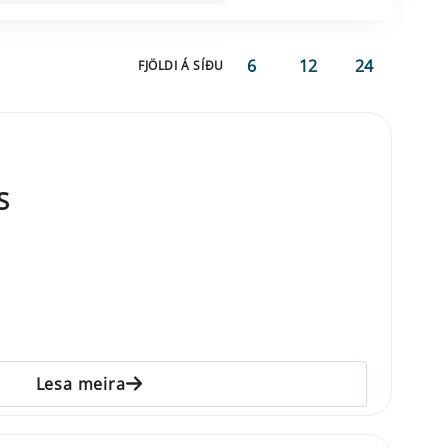
6
12
24
FJÖLDI Á SÍÐU
S
Lesa meira