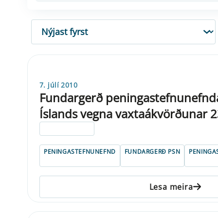
RÖÐUN
7. júlí 2010
Fundargerð peningastefnunefnd
Íslands vegna vaxtaákvörðunar 23
ELDRI EN 5 ÁRA
PENINGASTEFNUNEFND
FUNDARGERÐ PSN
PENINGA
Lesa meira