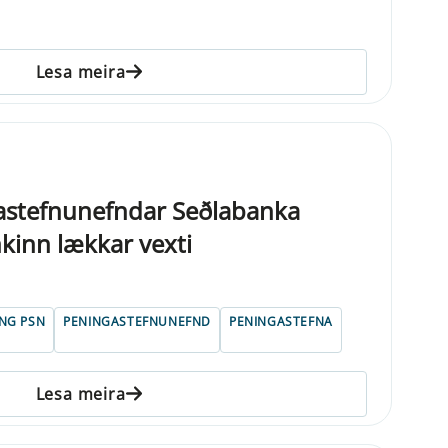
Lesa meira
gastefnunefndar Seðlabanka
nkinn lækkar vexti
ING PSN
PENINGASTEFNUNEFND
PENINGASTEFNA
Lesa meira