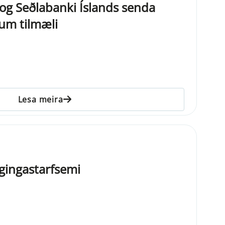
ð og Seðlabanki Íslands senda
jum tilmæli
Lesa meira
gingastarfsemi