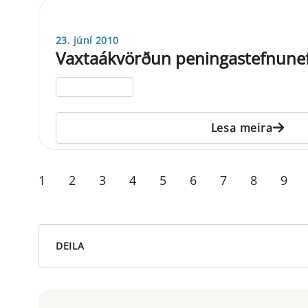
23. júní 2010
Vaxtaákvörðun peningastefnune
ELDRI EN 5 ÁRA
Lesa meira
1
2
3
4
5
6
7
8
9
DEILA