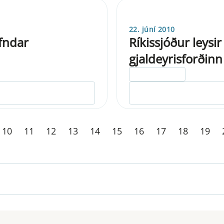
22. júní 2010
fndar
Ríkissjóður leysir
gjaldeyrisforðinn
ELDRI EN 5 ÁRA
10
11
12
13
14
15
16
17
18
19