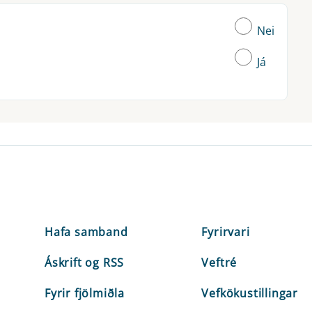
Nei
Já
Hafa samband
Fyrirvari
Áskrift og RSS
Veftré
Fyrir fjölmiðla
Vefkökustillingar