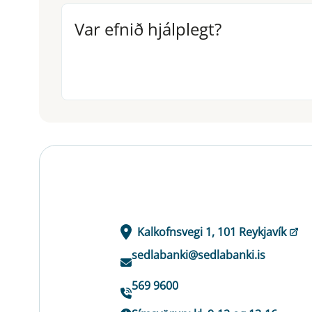
Var efnið hjálplegt?
Var efnið hjálplegt?
Kalkofnsvegi 1, 101 Reykjavík
sedlabanki@sedlabanki.is
569 9600