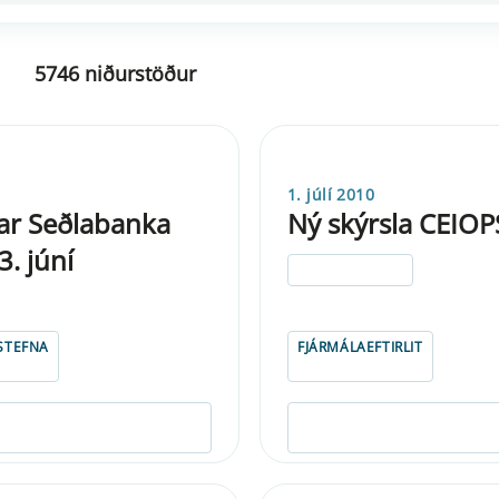
5746 niðurstöður
1. júlí 2010
ar Seðlabanka
Ný skýrsla CEIOP
. júní
ELDRI EN 5 ÁRA
STEFNA
FJÁRMÁLAEFTIRLIT