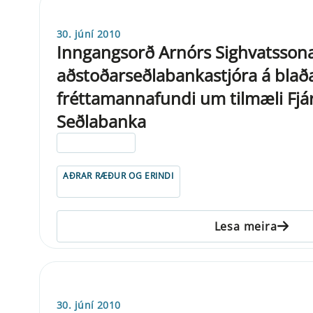
30. júní 2010
Inngangsorð Arnórs Sighvatsson
aðstoðarseðlabankastjóra á blað
fréttamannafundi um tilmæli Fjár
Seðlabanka
ELDRI EN 5 ÁRA
AÐRAR RÆÐUR OG ERINDI
Lesa meira
30. júní 2010