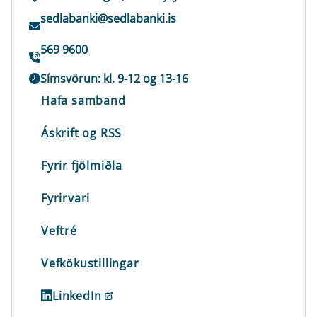
sedlabanki@sedlabanki.is
569 9600
Símsvörun: kl. 9-12 og 13-16
Hafa samband
Áskrift og RSS
Fyrir fjölmiðla
Fyrirvari
Veftré
Vefkökustillingar
LinkedIn