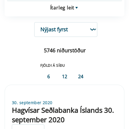
Ítarleg leit
RÖÐUN
5746 niðurstöður
FJÖLDI Á SÍÐU
6
12
24
30. september 2020
Hagvísar Seðlabanka Íslands 30.
september 2020
ELDRI EN 5 ÁRA