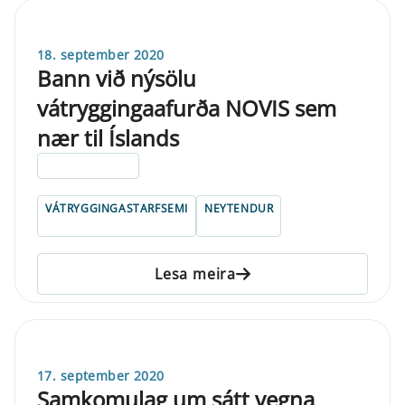
18. september 2020
Bann við nýsölu
vátryggingaafurða NOVIS sem
nær til Íslands
ELDRI EN 5 ÁRA
VÁTRYGGINGASTARFSEMI
NEYTENDUR
Lesa meira
17. september 2020
Samkomulag um sátt vegna