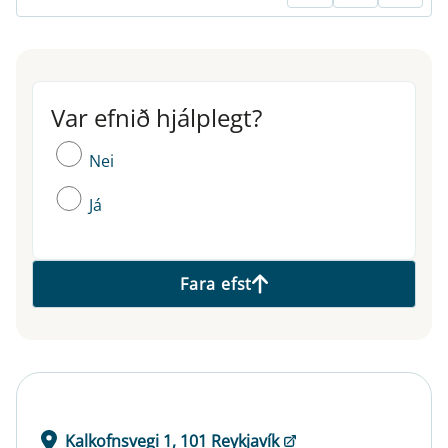
Var efnið hjálplegt?
Var efnið hjálplegt?
Nei
Já
Fara efst
Kalkofnsvegi 1, 101 Reykjavík