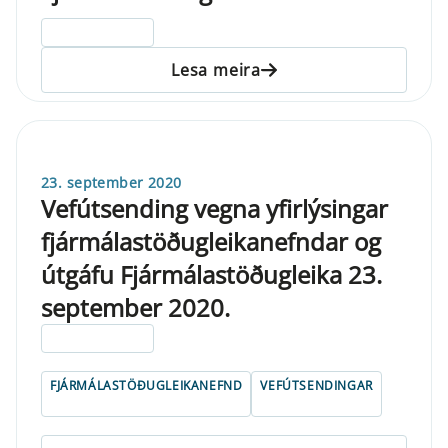
ELDRI EN 5 ÁRA
Lesa meira
23. september 2020
Vefútsending vegna yfirlýsingar
fjármálastöðugleikanefndar og
útgáfu Fjármálastöðugleika 23.
september 2020.
ELDRI EN 5 ÁRA
FJÁRMÁLASTÖÐUGLEIKANEFND
VEFÚTSENDINGAR