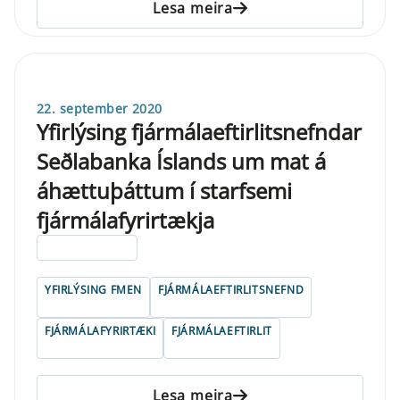
Lesa meira
22. september 2020
Yfirlýsing fjármálaeftirlitsnefndar
Seðlabanka Íslands um mat á
áhættuþáttum í starfsemi
fjármálafyrirtækja
ELDRI EN 5 ÁRA
YFIRLÝSING FMEN
FJÁRMÁLAEFTIRLITSNEFND
FJÁRMÁLAFYRIRTÆKI
FJÁRMÁLAEFTIRLIT
Lesa meira