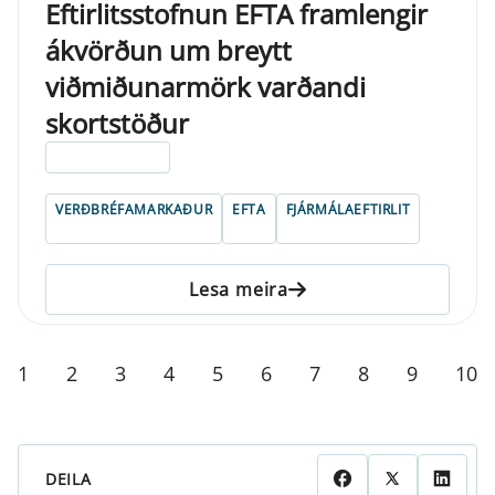
Eftirlitsstofnun EFTA framlengir
ákvörðun um breytt
viðmiðunarmörk varðandi
skortstöður
ELDRI EN 5 ÁRA
VERÐBRÉFAMARKAÐUR
EFTA
FJÁRMÁLAEFTIRLIT
Lesa meira
1
2
3
4
5
6
7
8
9
10
DEILA