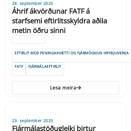
28. september 2020
Áhrif ákvörðunar FATF á
starfsemi eftirlitsskyldra aðila
metin öðru sinni
ELDRI EN 5 ÁRA
EFTIRLIT MEÐ PENINGAÞVÆTTI OG FJÁRMÖGNUN HRYÐJUVERKA
FATF
FJÁRMÁLAEFTIRLIT
Lesa meira
23. september 2020
Fjármálastöðugleiki birtur