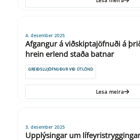
Lesa meira
4. desember 2025
Afgangur á viðskiptajöfnuði á þri
hrein erlend staða batnar
GREIÐSLUJÖFNUÐUR VIÐ ÚTLÖND
Lesa meira
3. desember 2025
Upplýsingar um lífeyristrygginga