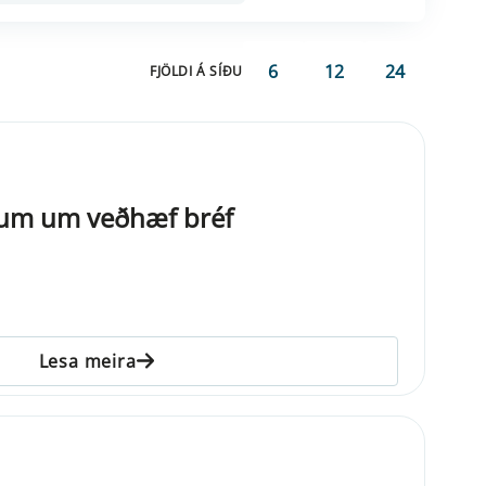
6
12
24
FJÖLDI Á SÍÐU
gl­um um veðhæf bréf
Lesa meira