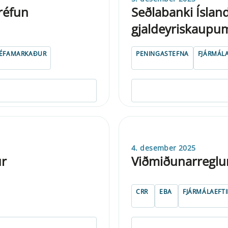
réfun
Seðlabanki Ísla
gjaldeyriskaupu
ÉFAMARKAÐUR
PENINGASTEFNA
FJÁRMÁL
4. desember 2025
ur
Viðmiðunarregl
CRR
EBA
FJÁRMÁLAEFTI