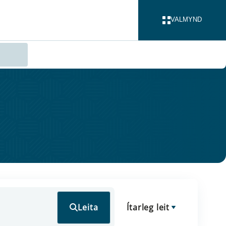
VALMYND
LOKA
Leita
Ítarleg leit