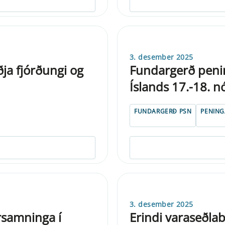
3. desember 2025
ðja fjórðungi og
Fundargerð peni
Íslands 17.-18. 
FUNDARGERÐ PSN
PENIN
3. desember 2025
rsamninga í
Erindi varaseðla