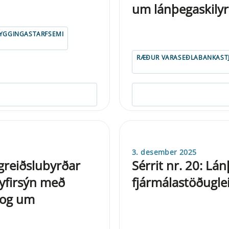
um lánþegaskilyr
YGGINGASTARFSEMI
RÆÐUR VARASEÐLABANKAST
3. desember 2025
greiðslubyrðar
Sérrit nr. 20: Lá
 yfirsýn með
fjármálastöðuglei
 og um