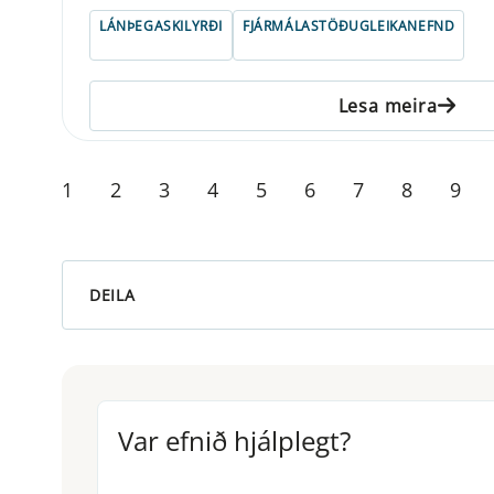
LÁNÞEGASKILYRÐI
FJÁRMÁLASTÖÐUGLEIKANEFND
Lesa meira
1
2
3
4
5
6
7
8
9
DEILA
Var efnið hjálplegt?
Var efnið hjálplegt?