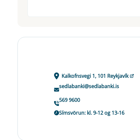
Kalkofnsvegi 1, 101 Reykjavík
sedlabanki@sedlabanki.is
569 9600
Símsvörun: kl. 9-12 og 13-16