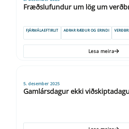
Fræðslufundur um lög um verðb
FJÁRMÁLAEFTIRLIT
AÐRAR RÆÐUR OG ERINDI
VERÐBR
Lesa meira
5. desember 2025
Gamlársdagur ekki viðskiptadag