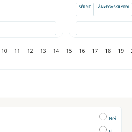
SÉRRIT
LÁNÞEGASKILYRÐI
10
11
12
13
14
15
16
17
18
19
Nei
Já