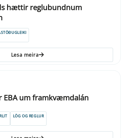
nds hættir reglubundnum
m
ASTÖÐUGLEIKI
Lesa meira
ur EBA um framkvæmdalán
RLIT
LÖG OG REGLUR