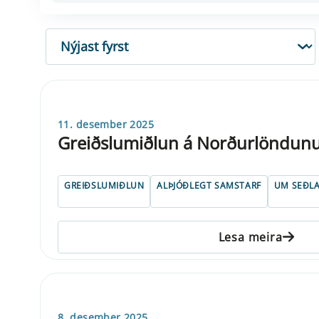
RÖÐUN
11. desember 2025
Greiðslumiðlun á Norðurlöndu
GREIÐSLUMIÐLUN
ALÞJÓÐLEGT SAMSTARF
UM SEÐL
Lesa meira
8. desember 2025