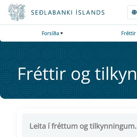
Fara beint í Meginmál
Forsíða
Fréttir
Frétt­ir og til­ky