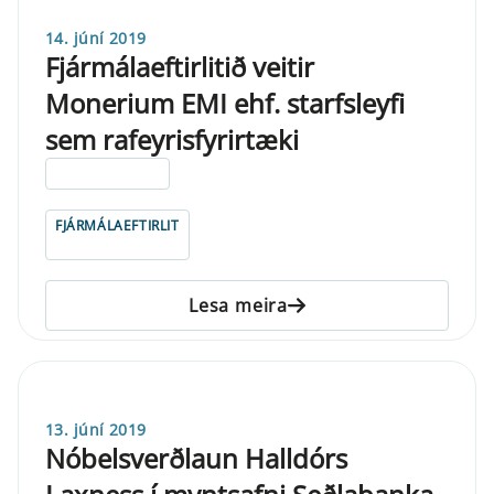
14. júní 2019
Fjármálaeftirlitið veitir
Monerium EMI ehf. starfsleyfi
sem rafeyrisfyrirtæki
ELDRI EN 5 ÁRA
FJÁRMÁLAEFTIRLIT
Lesa meira
13. júní 2019
Nóbelsverðlaun Halldórs