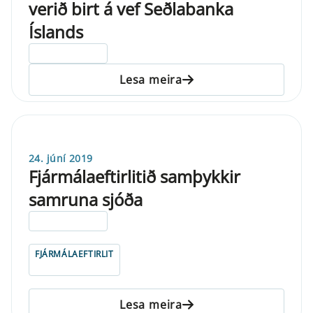
verið birt á vef Seðlabanka
Íslands
ELDRI EN 5 ÁRA
Lesa meira
24. júní 2019
Fjármálaeftirlitið samþykkir
samruna sjóða
ELDRI EN 5 ÁRA
FJÁRMÁLAEFTIRLIT
Lesa meira