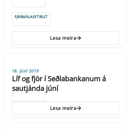
ELDRI EN 5 ÁRA
FJÁRMÁLAEFTIRLIT
Lesa meira
18. júní 2019
Líf og fjör í Seðlabankanum á
sautjánda júní
ELDRI EN 5 ÁRA
Lesa meira