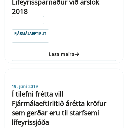
Lífeyrissparnaður við árslok
2018
ELDRI EN 5 ÁRA
FJÁRMÁLAEFTIRLIT
Lesa meira
19. júní 2019
Í tilefni frétta vill
Fjármálaeftirlitið árétta kröfur
sem gerðar eru til starfsemi
lífeyrissjóða