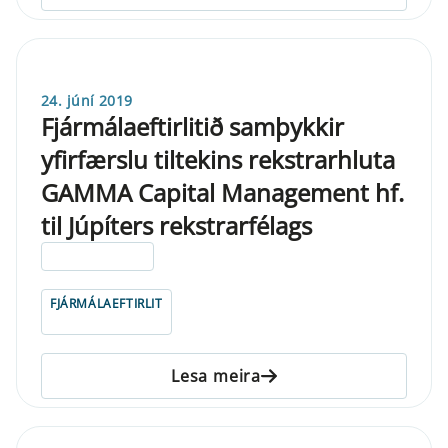
24. júní 2019
Fjármálaeftirlitið samþykkir
yfirfærslu tiltekins rekstrarhluta
GAMMA Capital Management hf.
til Júpíters rekstrarfélags
ELDRI EN 5 ÁRA
FJÁRMÁLAEFTIRLIT
Lesa meira