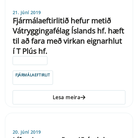
21. júní 2019
Fjármálaeftirlitið hefur metið
Vátryggingafélag Íslands hf. hæft
til að fara með virkan eignarhlut
í T Plús hf.
ELDRI EN 5 ÁRA
FJÁRMÁLAEFTIRLIT
Lesa meira
20. júní 2019