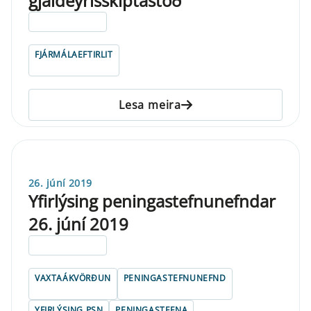
gjaldeyrisskiptastöð
ELDRI EN 5 ÁRA
FJÁRMÁLAEFTIRLIT
Lesa meira
26. júní 2019
Yfirlýsing peningastefnunefndar
26. júní 2019
ELDRI EN 5 ÁRA
VAXTAÁKVÖRÐUN
PENINGASTEFNUNEFND
YFIRLÝSING PSN
PENINGASTEFNA