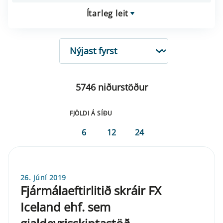
Ítarleg leit
RÖÐUN
5746 niðurstöður
FJÖLDI Á SÍÐU
6
12
24
26. júní 2019
Fjármálaeftirlitið skráir FX
Iceland ehf. sem