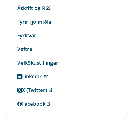
Áskrift og RSS
Fyrir fjölmiðla
Fyrirvari
Veftré
Vefkökustillingar
LinkedIn
X (Twitter)
Facebook