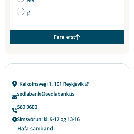
Nei
Já
Fara efst
Kalkofnsvegi 1, 101 Reykjavík
sedlabanki@sedlabanki.is
569 9600
Símsvörun: kl. 9-12 og 13-16
Hafa samband