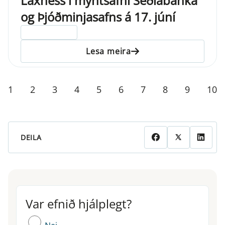
Laxness í myntsafni Seðlabanka
og Þjóðminjasafns á 17. júní
ELDRI EN 5 ÁRA
Lesa meira
1
2
3
4
5
6
7
8
9
10
DEILA
Var efnið hjálplegt?
Var efnið hjálplegt?