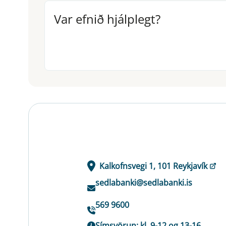
Var efnið hjálplegt?
Var efnið hjálplegt?
Kalkofnsvegi 1, 101 Reykjavík
sedlabanki@sedlabanki.is
569 9600
Símsvörun: kl. 9-12 og 13-16