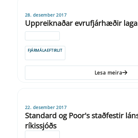
28. desember 2017
Uppreiknaðar evrufjárhæðir laga
ELDRI EN 5 ÁRA
FJÁRMÁLAEFTIRLIT
Lesa meira
22. desember 2017
Standard og Poor's staðfestir lá
ríkissjóðs
ELDRI EN 5 ÁRA