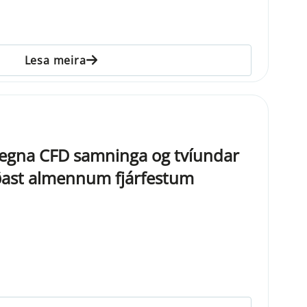
Lesa meira
vegna CFD samninga og tvíundar
ðast almennum fjárfestum