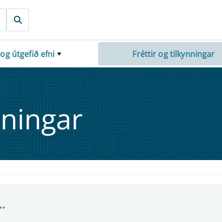
 og útgefið efni
Fréttir og tilkynningar
nn­ing­ar