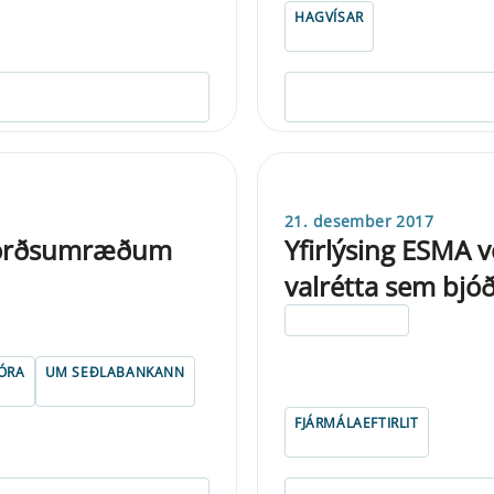
HAGVÍSAR
21. desember 2017
lborðsumræðum
Yfirlýsing ESMA 
valrétta sem bjó
ELDRI EN 5 ÁRA
ÓRA
UM SEÐLABANKANN
FJÁRMÁLAEFTIRLIT