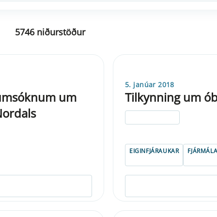
5746 niðurstöður
5. janúar 2018
ir umsóknum um
Tilkynning um ób
Nordals
ELDRI EN 5 ÁRA
EIGINFJÁRAUKAR
FJÁRMÁLA