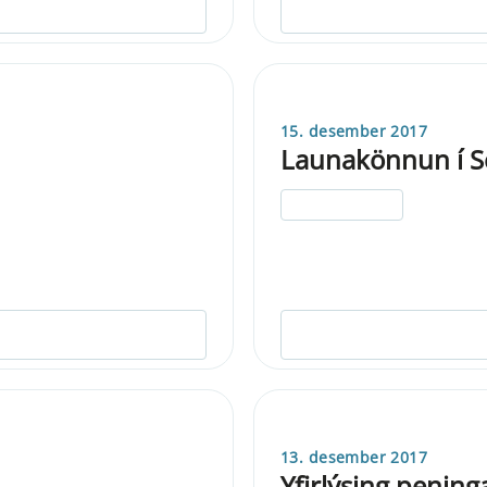
15. desember 2017
Launakönnun í S
ELDRI EN 5 ÁRA
13. desember 2017
Yfirlýsing penin