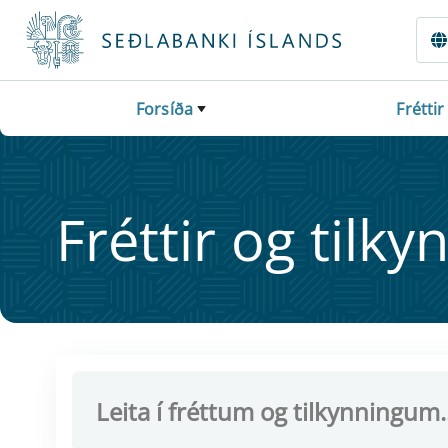
Fara beint í Meginmál
Forsíða
Fréttir
Frétt­ir og til­ky