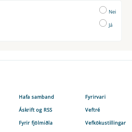
Nei
Já
Hafa samband
Fyrirvari
Áskrift og RSS
Veftré
Fyrir fjölmiðla
Vefkökustillingar