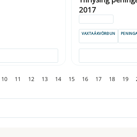
2017
ELDRI EN 5 ÁRA
VAXTAÁKVÖRÐUN
PENING
10
11
12
13
14
15
16
17
18
19