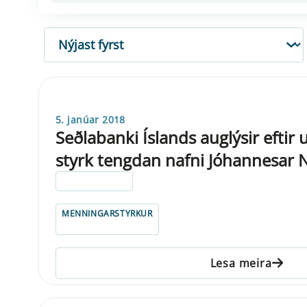
RÖÐUN
5. janúar 2018
Seðlabanki Íslands auglýsir eft
styrk tengdan nafni Jóhannesar 
ELDRI EN 5 ÁRA
MENNINGARSTYRKUR
Lesa meira