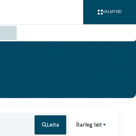
VALMYND
LOKA
Leita
Ítarleg leit