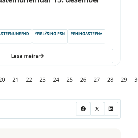
ASTEFNUNEFND
YFIRLÝSING PSN
PENINGASTEFNA
Lesa meira
20
21
22
23
24
25
26
27
28
29
3