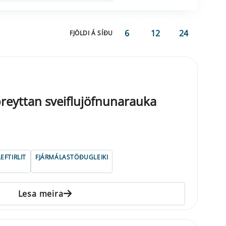
6
12
24
FJÖLDI Á SÍÐU
reyttan sveiflujöfnunarauka
EFTIRLIT
FJÁRMÁLASTÖÐUGLEIKI
Lesa meira