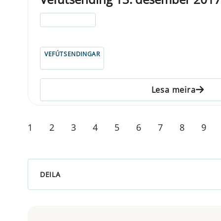
ELDRI EN 5 ÁRA
VEFÚTSENDINGAR
Lesa meira
1
2
3
4
5
6
7
8
9
DEILA