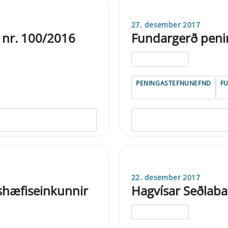
27. desember 2017
 nr. 100/2016
Fundargerð peni
ELDRI EN 5 ÁRA
PENINGASTEFNUNEFND
F
22. desember 2017
nshæfiseinkunnir
Hagvísar Seðlaba
ELDRI EN 5 ÁRA