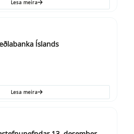
Lesa meira
eðlabanka Íslands
Lesa meira
gastefnunefndar 13. desember