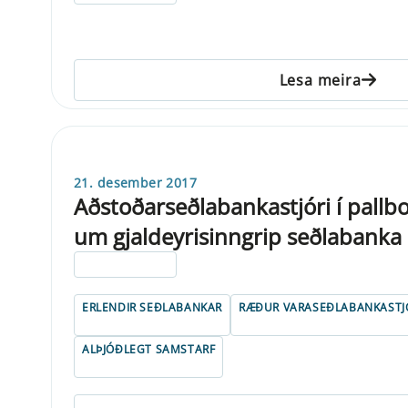
Lesa meira
21. desember 2017
Aðstoðarseðlabankastjóri í pal
um gjaldeyrisinngrip seðlabanka
ELDRI EN 5 ÁRA
ERLENDIR SEÐLABANKAR
RÆÐUR VARASEÐLABANKASTJ
ALÞJÓÐLEGT SAMSTARF