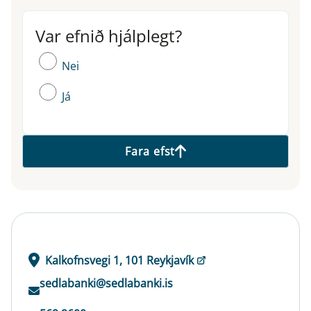
Var efnið hjálplegt?
Var efnið hjálplegt?
Nei
Já
Fara efst
Kalkofnsvegi 1, 101 Reykjavík
sedlabanki@sedlabanki.is