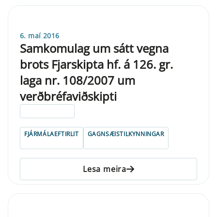
6. maí 2016
Samkomulag um sátt vegna
brots Fjarskipta hf. á 126. gr.
laga nr. 108/2007 um
verðbréfaviðskipti
ELDRI EN 5 ÁRA
FJÁRMÁLAEFTIRLIT
GAGNSÆISTILKYNNINGAR
Lesa meira