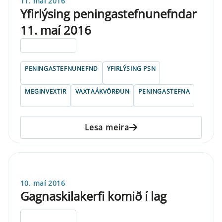
11. maí 2016
Yfirlýsing peningastefnunefndar
11. maí 2016
ELDRI EN 5 ÁRA
PENINGASTEFNUNEFND
YFIRLÝSING PSN
MEGINVEXTIR
VAXTAÁKVÖRÐUN
PENINGASTEFNA
Lesa meira
10. maí 2016
Gagnaskilakerfi komið í lag
ELDRI EN 5 ÁRA