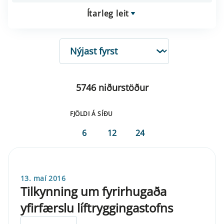
Ítarleg leit
RÖÐUN
5746 niðurstöður
FJÖLDI Á SÍÐU
6
12
24
13. maí 2016
Tilkynning um fyrirhugaða
yfirfærslu líftryggingastofns
ELDRI EN 5 ÁRA