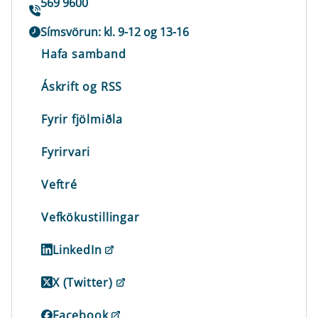
569 9600
Símsvörun: kl. 9-12 og 13-16
Hafa samband
Áskrift og RSS
Fyrir fjölmiðla
Fyrirvari
Veftré
Vefkökustillingar
LinkedIn
X (Twitter)
Facebook