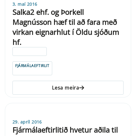
3. maí 2016
Salka2 ehf. og Þorkell
Magnússon hæf til að fara með
virkan eignarhlut í Öldu sjóðum
hf.
ELDRI EN 5 ÁRA
FJÁRMÁLAEFTIRLIT
Lesa meira
29. apríl 2016
Fjármálaeftirlitið hvetur aðila til