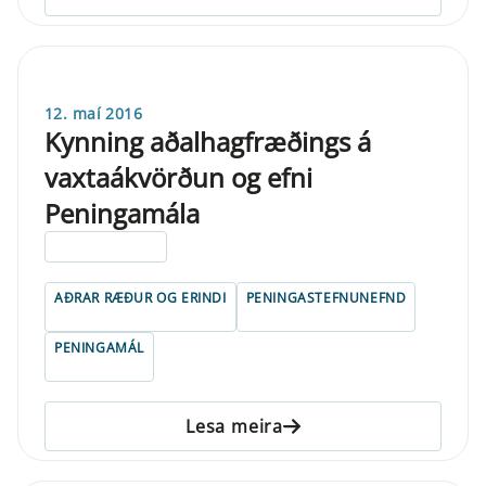
12. maí 2016
Kynning aðalhagfræðings á
vaxtaákvörðun og efni
Peningamála
ELDRI EN 5 ÁRA
AÐRAR RÆÐUR OG ERINDI
PENINGASTEFNUNEFND
PENINGAMÁL
Lesa meira