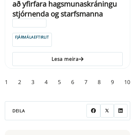
að yfirfara hagsmunaskráningu
stjórnenda og starfsmanna
ELDRI EN 5 ÁRA
FJÁRMÁLAEFTIRLIT
Lesa meira
1
2
3
4
5
6
7
8
9
10
DEILA