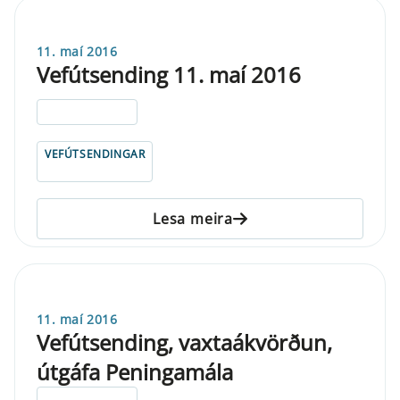
11. maí 2016
Vefútsending 11. maí 2016
ELDRI EN 5 ÁRA
VEFÚTSENDINGAR
Lesa meira
11. maí 2016
Vefútsending, vaxtaákvörðun,
útgáfa Peningamála
ELDRI EN 5 ÁRA