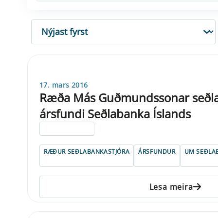
RÖÐUN
17. mars 2016
Ræða Más Guðmundssonar seðla
ársfundi Seðlabanka Íslands
ELDRI EN 5 ÁRA
RÆÐUR SEÐLABANKASTJÓRA
ÁRSFUNDUR
UM SEÐLA
Lesa meira