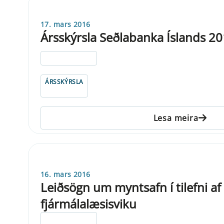
17. mars 2016
Ársskýrsla Seðlabanka Íslands 2
ELDRI EN 5 ÁRA
ÁRSSKÝRSLA
Lesa meira
16. mars 2016
Leiðsögn um myntsafn í tilefni af
fjármálalæsisviku
ELDRI EN 5 ÁRA