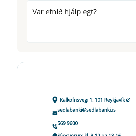
Var efnið hjálplegt?
Var efnið hjálplegt?
Kalkofnsvegi 1, 101 Reykjavík
sedlabanki@sedlabanki.is
569 9600
Símsvörun: kl. 9-12 og 13-16