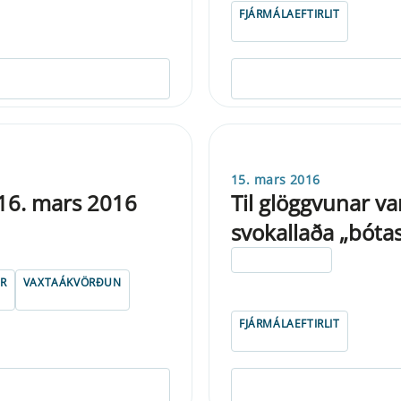
FJÁRMÁLAEFTIRLIT
15. mars 2016
 16. mars 2016
Til glöggvunar v
svokallaða „bótas
ELDRI EN 5 ÁRA
IR
VAXTAÁKVÖRÐUN
FJÁRMÁLAEFTIRLIT