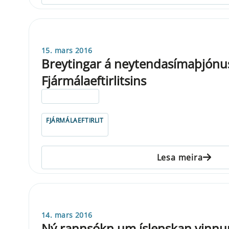
15. mars 2016
Breytingar á neytendasímaþjónu
Fjármálaeftirlitsins
ELDRI EN 5 ÁRA
FJÁRMÁLAEFTIRLIT
Lesa meira
14. mars 2016
Ný rannsókn um íslenskan vinn