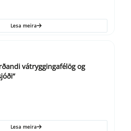
Lesa meira
arðandi vátryggingafélög og
jóði“
Lesa meira