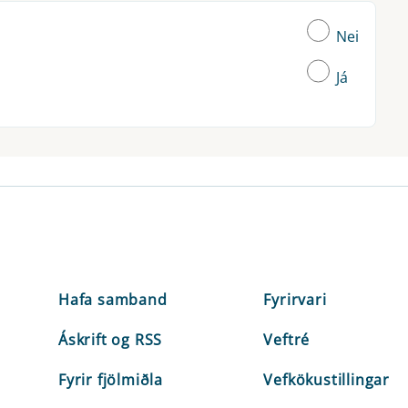
Nei
Já
Hafa samband
Fyrirvari
Áskrift og RSS
Veftré
Fyrir fjölmiðla
Vefkökustillingar