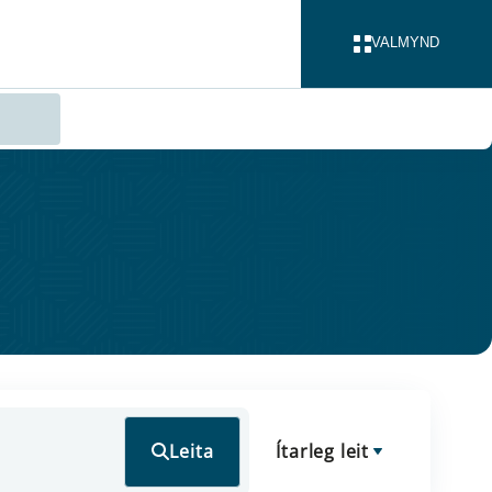
VALMYND
LOKA
Leita
Ítarleg leit