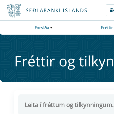
Fara beint í Meginmál
Forsíða
Fréttir
Frétt­ir og til­ky