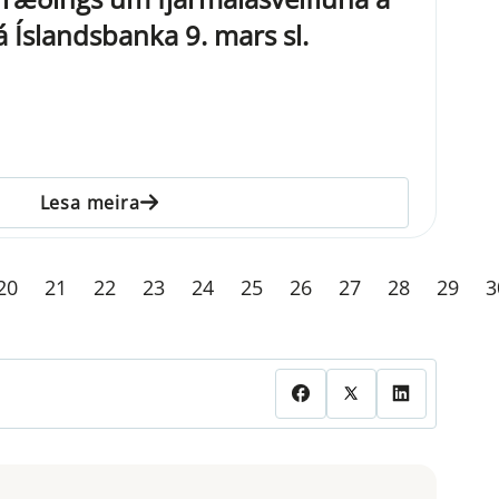
já Íslandsbanka 9. mars sl.
Lesa meira
20
21
22
23
24
25
26
27
28
29
3