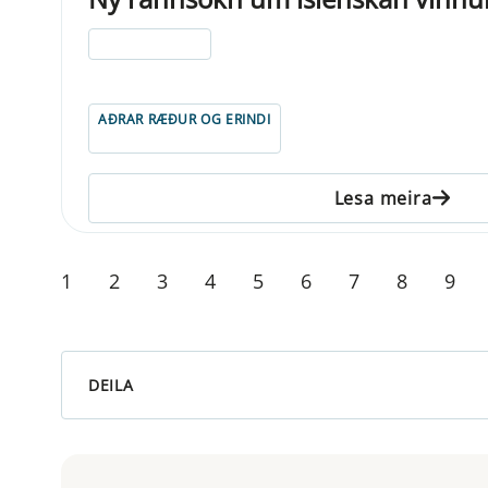
ELDRI EN 5 ÁRA
AÐRAR RÆÐUR OG ERINDI
Lesa meira
1
2
3
4
5
6
7
8
9
DEILA