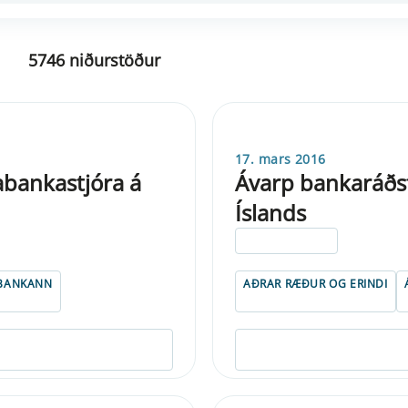
5746 niðurstöður
17. mars 2016
bankastjóra á
Ávarp bankaráðs
Íslands
ELDRI EN 5 ÁRA
BANKANN
AÐRAR RÆÐUR OG ERINDI