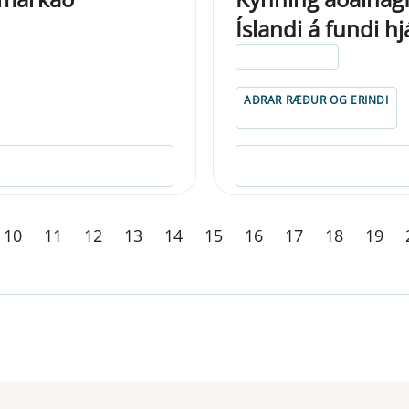
Íslandi á fundi h
ELDRI EN 5 ÁRA
AÐRAR RÆÐUR OG ERINDI
10
11
12
13
14
15
16
17
18
19