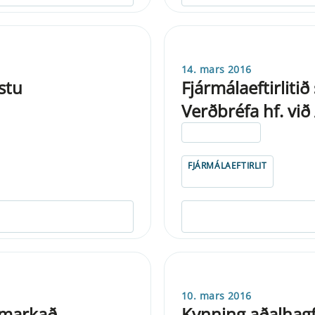
14. mars 2016
stu
Fjármálaeftirliti
Verðbréfa hf. við
ELDRI EN 5 ÁRA
FJÁRMÁLAEFTIRLIT
10. mars 2016
umarkað
Kynning aðalhagf