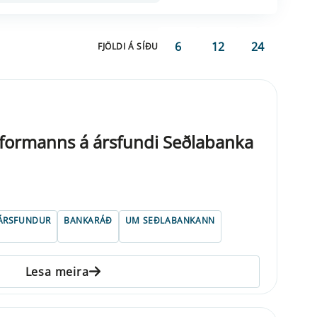
6
12
24
FJÖLDI Á SÍÐU
formanns á ársfundi Seðlabanka
ÁRSFUNDUR
BANKARÁÐ
UM SEÐLABANKANN
Lesa meira