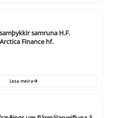
ð samþykkir samruna H.F.
 Arctica Finance hf.
Lesa meira
ræðings um fjármálasveifluna á