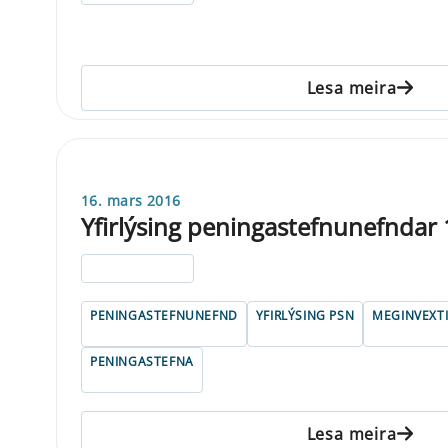
Lesa meira
16. mars 2016
Yfirlýsing peningastefnunefndar
ELDRI EN 5 ÁRA
PENINGASTEFNUNEFND
YFIRLÝSING PSN
MEGINVEXT
PENINGASTEFNA
Lesa meira