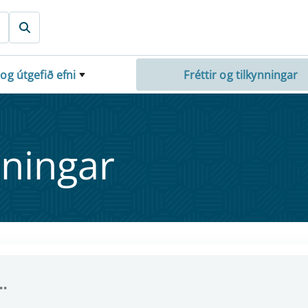
 og útgefið efni
Fréttir og tilkynningar
nn­ing­ar