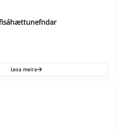
rfisáhættunefndar
Lesa meira