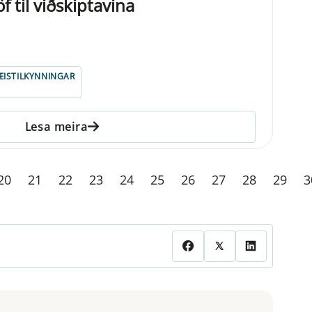
 til viðskiptavina
ISTILKYNNINGAR
Lesa meira
20
21
22
23
24
25
26
27
28
29
3