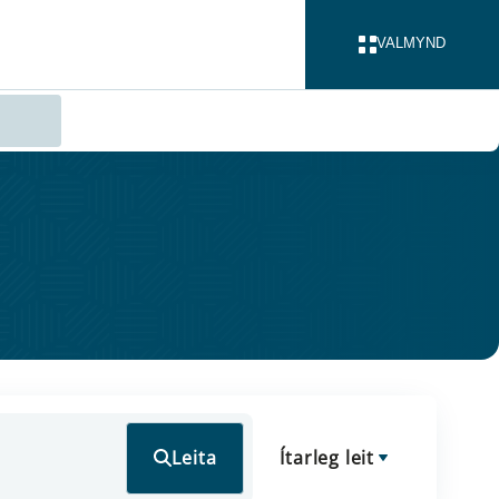
VALMYND
LOKA
Leita
Ítarleg leit