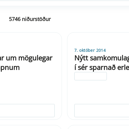
5746 niðurstöður
7. október 2014
nar um mögulegar
Nýtt samkomulag
kapnum
í sér sparnað erl
ELDRI EN 5 ÁRA