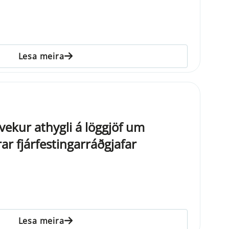
Lesa meira
 vekur athygli á löggjöf um
ar fjárfestingarráðgjafar
Lesa meira