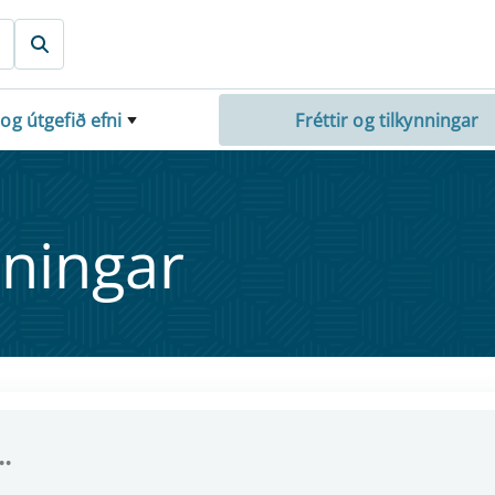
 og útgefið efni
Fréttir og tilkynningar
nn­ing­ar