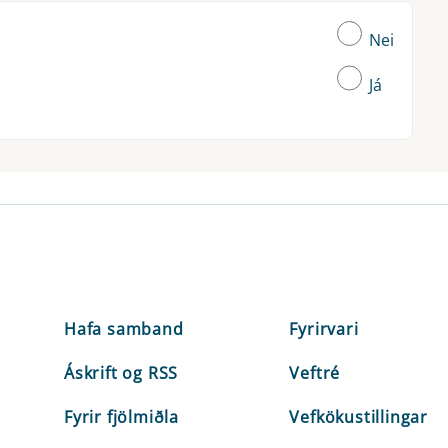
Nei
Já
Hafa samband
Fyrirvari
Áskrift og RSS
Veftré
Fyrir fjölmiðla
Vefkökustillingar