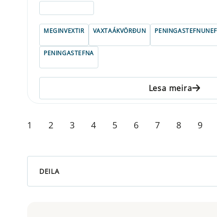
ELDRI EN 5 ÁRA
MEGINVEXTIR
VAXTAÁKVÖRÐUN
PENINGASTEFNUNE
PENINGASTEFNA
Lesa meira
1
2
3
4
5
6
7
8
9
DEILA