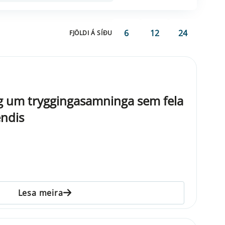
6
12
24
FJÖLDI Á SÍÐU
 um tryggingasamninga sem fela
endis
Lesa meira