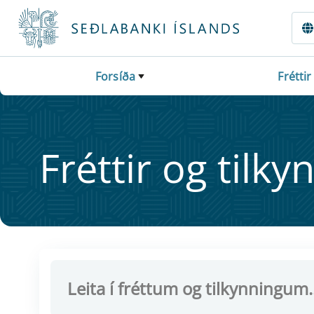
Fara beint í Meginmál
Forsíða
Fréttir
Frétt­ir og til­ky