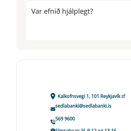
Var efnið hjálplegt?
Var efnið hjálplegt?
Kalkofnsvegi 1, 101 Reykjavík
sedlabanki@sedlabanki.is
569 9600
Símsvörun: kl. 9-12 og 13-16