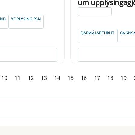
um upplýsingagjöf
ELDRI EN 5 ÁRA
FND
YFIRLÝSING PSN
FJÁRMÁLAEFTIRLIT
GAGNSÆ
10
11
12
13
14
15
16
17
18
19