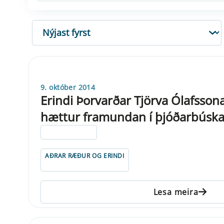
RÖÐUN
9. október 2014
Erindi Þorvarðar Tjörva Ólafsso
hættur framundan í þjóðarbús
ELDRI EN 5 ÁRA
AÐRAR RÆÐUR OG ERINDI
Lesa meira