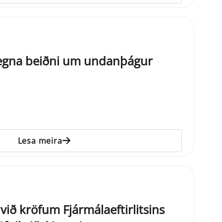
 vegna beiðni um undanþágur
Lesa meira
 við kröfum Fjármálaeftirlitsins