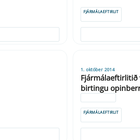
FJÁRMÁLAEFTIRLIT
1. október 2014
Fjármálaeftirlitið
birtingu opinberr
ELDRI EN 5 ÁRA
FJÁRMÁLAEFTIRLIT