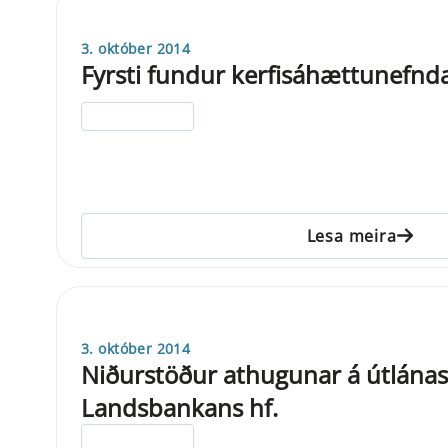
3. október 2014
Fyrsti fundur kerfisáhættunefnd
ELDRI EN 5 ÁRA
Lesa meira
3. október 2014
Niðurstöður athugunar á útlánas
Landsbankans hf.
ELDRI EN 5 ÁRA