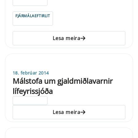
ELDRI EN 5 ÁRA
FJÁRMÁLAEFTIRLIT
Lesa meira
18. febrúar 2014
Málstofa um gjaldmiðlavarnir
lífeyrissjóða
ELDRI EN 5 ÁRA
Lesa meira