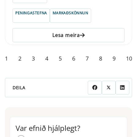
PENINGASTEFNA
MARKAÐSKÖNNUN
Lesa meira
1
2
3
4
5
6
7
8
9
10
DEILA
Var efnið hjálplegt?
Var efnið hjálplegt?