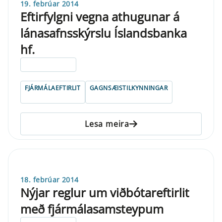
19. febrúar 2014
Eftirfylgni vegna athugunar á
lánasafnsskýrslu Íslandsbanka
hf.
ELDRI EN 5 ÁRA
FJÁRMÁLAEFTIRLIT
GAGNSÆISTILKYNNINGAR
Lesa meira
18. febrúar 2014
Nýjar reglur um viðbótareftirlit
með fjármálasamsteypum