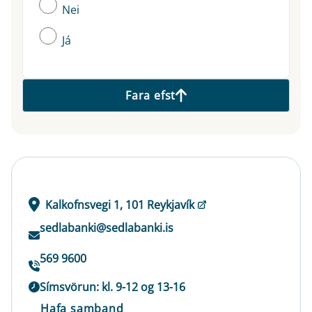
Nei
Já
Fara efst
Kalkofnsvegi 1, 101 Reykjavík
sedlabanki@sedlabanki.is
569 9600
Símsvörun: kl. 9-12 og 13-16
Hafa samband