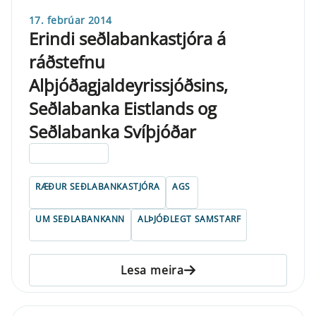
17. febrúar 2014
Erindi seðlabankastjóra á
ráðstefnu
Alþjóðagjaldeyrissjóðsins,
Seðlabanka Eistlands og
Seðlabanka Svíþjóðar
ELDRI EN 5 ÁRA
RÆÐUR SEÐLABANKASTJÓRA
AGS
UM SEÐLABANKANN
ALÞJÓÐLEGT SAMSTARF
Lesa meira