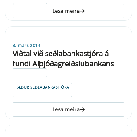
Lesa meira
3. mars 2014
Viðtal við seðlabankastjóra á
fundi Alþjóðagreiðslubankans
ELDRI EN 5 ÁRA
RÆÐUR SEÐLABANKASTJÓRA
Lesa meira