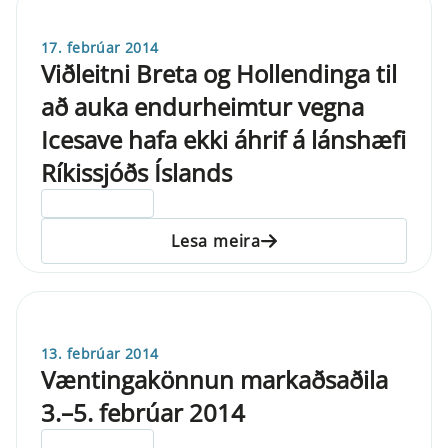
17. febrúar 2014
Viðleitni Breta og Hollendinga til
að auka endurheimtur vegna
Icesave hafa ekki áhrif á lánshæfi
Ríkissjóðs Íslands
ELDRI EN 5 ÁRA
Lesa meira
13. febrúar 2014
Væntingakönnun markaðsaðila
3.–5. febrúar 2014
ELDRI EN 5 ÁRA