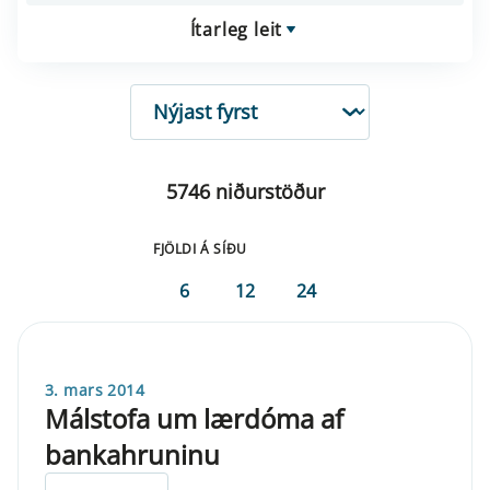
Ítarleg leit
RÖÐUN
5746 niðurstöður
FJÖLDI Á SÍÐU
6
12
24
3. mars 2014
Málstofa um lærdóma af
bankahruninu
ELDRI EN 5 ÁRA