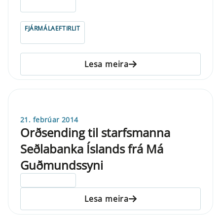
ELDRI EN 5 ÁRA
FJÁRMÁLAEFTIRLIT
Lesa meira
21. febrúar 2014
Orðsending til starfsmanna
Seðlabanka Íslands frá Má
Guðmundssyni
ELDRI EN 5 ÁRA
Lesa meira