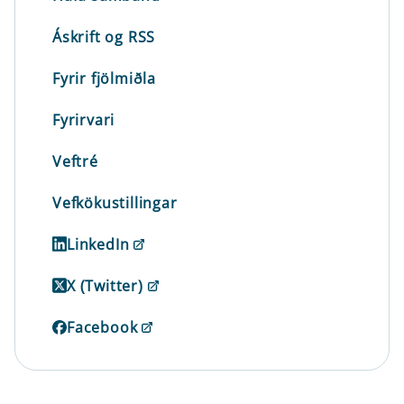
Áskrift og RSS
Fyrir fjölmiðla
Fyrirvari
Veftré
Vefkökustillingar
LinkedIn
X (Twitter)
Facebook