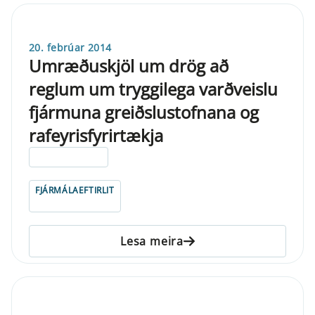
20. febrúar 2014
Umræðuskjöl um drög að
reglum um tryggilega varðveislu
fjármuna greiðslustofnana og
rafeyrisfyrirtækja
ELDRI EN 5 ÁRA
FJÁRMÁLAEFTIRLIT
Lesa meira