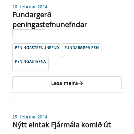
26. febrúar 2014
Fundargerð
peningastefnunefndar
ELDRI EN 5 ÁRA
PENINGASTEFNUNEFND
FUNDARGERÐ PSN
PENINGASTEFNA
Lesa meira
25. febrúar 2014
Nýtt eintak Fjármála komið út