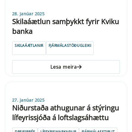
28. janúar 2025
Skilaáætlun samþykkt fyrir Kviku
banka
SKILAÁÆTLANIR
FJÁRMÁLASTÖÐUGLEIKI
Lesa meira
27. janúar 2025
Niðurstaða athugunar á stýringu
lífeyrissjóða á loftslagsáhættu
DREIFIBRÉF
LÍFEYRISMARKAÐUR
FJÁRMÁLAEFTIRLIT