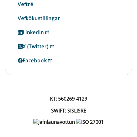
Veftré
Vefkökustillingar
LinkedIn
X (Twitter)
Facebook
KT: 560269-4129
SWIFT: SISLISRE