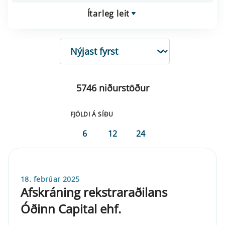
Ítarleg leit
RÖÐUN
5746 niðurstöður
FJÖLDI Á SÍÐU
6
12
24
18. febrúar 2025
Afskráning rekstraraðilans
Óðinn Capital ehf.