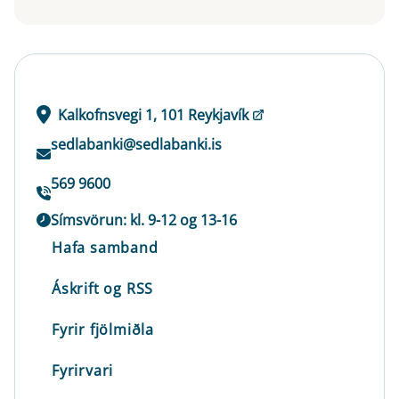
Kalkofnsvegi 1, 101 Reykjavík
sedlabanki@sedlabanki.is
569 9600
Símsvörun: kl. 9-12 og 13-16
Hafa samband
Áskrift og RSS
Fyrir fjölmiðla
Fyrirvari