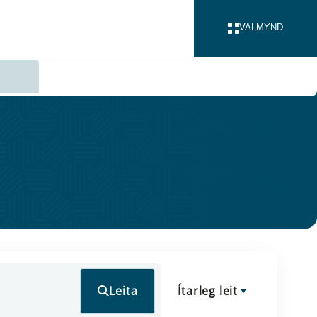
VALMYND
LOKA
Leita
Ítarleg leit