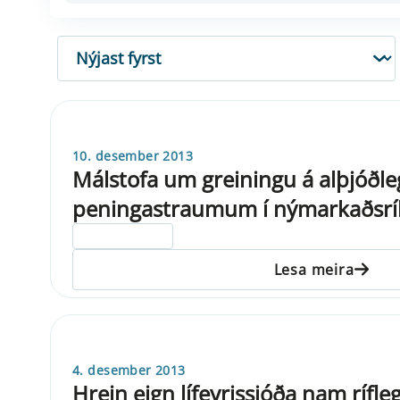
RÖÐUN
10. desember 2013
Málstofa um greiningu á alþjóðl
peningastraumum í nýmarkaðsr
ELDRI EN 5 ÁRA
Lesa meira
4. desember 2013
Hrein eign lífeyrissjóða nam rífl