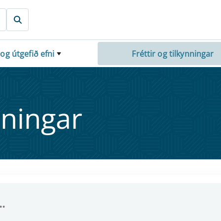
 og útgefið efni
Fréttir og tilkynningar
nn­ing­ar