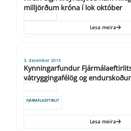
milljörðum króna í lok október
ELDRI EN 5 ÁRA
Lesa meira
3. desember 2013
Kynningarfundur Fjármálaeftirlits
vátryggingafélög og endurskoðu
ELDRI EN 5 ÁRA
FJÁRMÁLAEFTIRLIT
Lesa meira