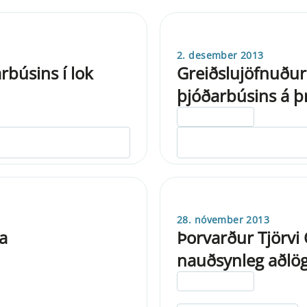
2. desember 2013
rbúsins í lok
Greiðslujöfnuður
þjóðarbúsins á þ
ELDRI EN 5 ÁRA
28. nóvember 2013
a
Þorvarður Tjörvi
nauðsynleg aðlö
ELDRI EN 5 ÁRA