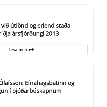
 við útlönd og erlend staða
riðja ársfjórðungi 2013
Lesa meira
 Ólafsson: Efnahagsbatinn og
gun í þjóðarbúskapnum