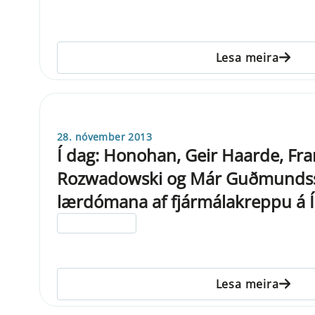
Lesa meira
28. nóvember 2013
Í dag: Honohan, Geir Haarde, Fr
Rozwadowski og Már Guðmunds
lærdómana af fjármálakreppu á Ír
ELDRI EN 5 ÁRA
Lesa meira