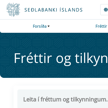
Fara beint í Meginmál
Forsíða
Fréttir
Frétt­ir og til­ky