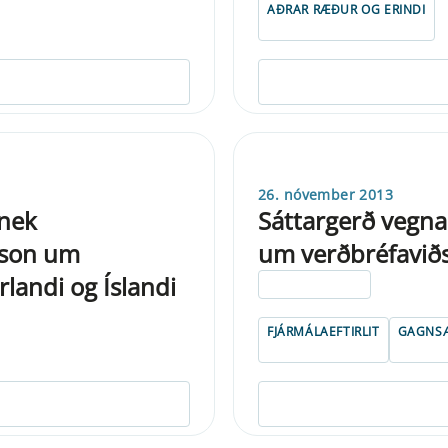
AÐRAR RÆÐUR OG ERINDI
26. nóvember 2013
anek
Sáttargerð vegna 
son um
um verðbréfaviðs
landi og Íslandi
ELDRI EN 5 ÁRA
FJÁRMÁLAEFTIRLIT
GAGNSÆ