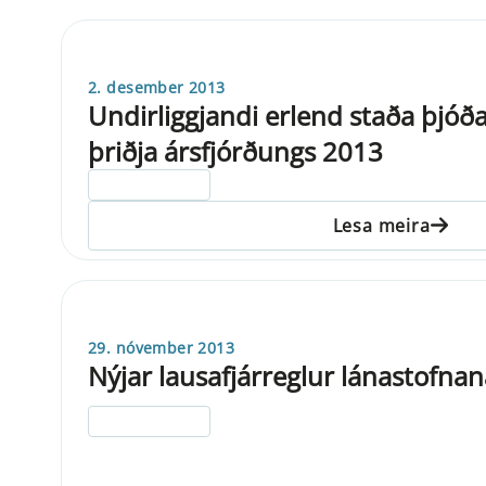
2. desember 2013
Undirliggjandi erlend staða þjóða
þriðja ársfjórðungs 2013
ELDRI EN 5 ÁRA
Lesa meira
29. nóvember 2013
Nýjar lausafjárreglur lánastofnan
ELDRI EN 5 ÁRA