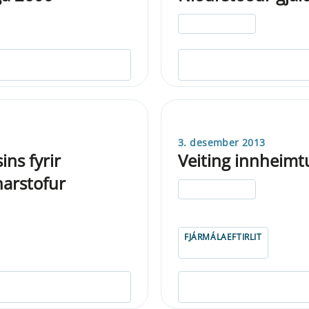
ELDRI EN 5 ÁRA
3. desember 2013
ins fyrir
Veiting innheimtu
narstofur
ELDRI EN 5 ÁRA
FJÁRMÁLAEFTIRLIT