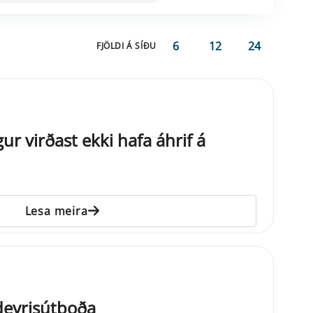
6
12
24
FJÖLDI Á SÍÐU
gur virðast ekki hafa áhrif á
Lesa meira
deyrisútboða