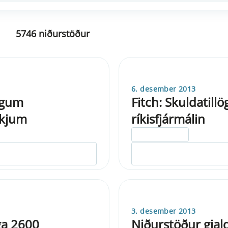
5746 niðurstöður
6. desember 2013
egum
Fitch: Skuldatillö
íkjum
ríkisfjármálin
ELDRI EN 5 ÁRA
3. desember 2013
ega 2600
Niðurstöður gjal