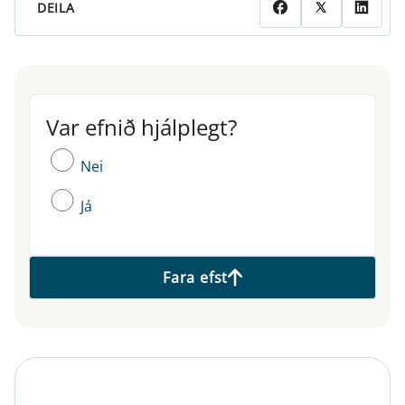
DEILA
Var efnið hjálplegt?
Var efnið hjálplegt?
Nei
Já
Fara efst