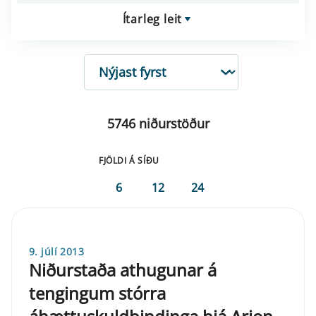
Ítarleg leit
RÖÐUN
5746 niðurstöður
FJÖLDI Á SÍÐU
6
12
24
9. júlí 2013
Niðurstaða athugunar á
tengingum stórra