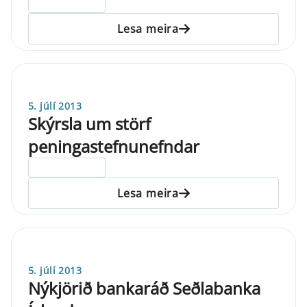
ELDRI EN 5 ÁRA
Lesa meira
5. júlí 2013
Skýrsla um störf
peningastefnunefndar
ELDRI EN 5 ÁRA
Lesa meira
5. júlí 2013
Nýkjörið bankaráð Seðlabanka