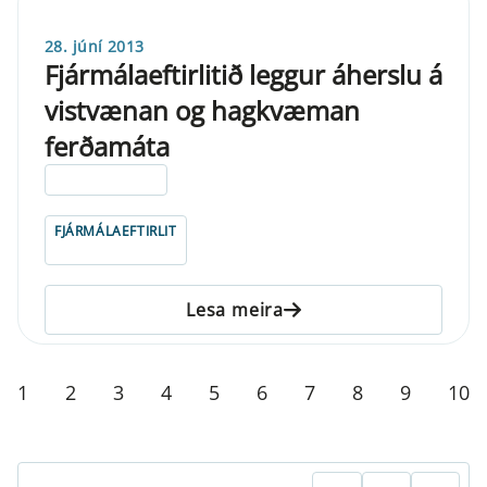
28. júní 2013
Fjármálaeftirlitið leggur áherslu á
vistvænan og hagkvæman
ferðamáta
ELDRI EN 5 ÁRA
FJÁRMÁLAEFTIRLIT
Lesa meira
1
2
3
4
5
6
7
8
9
10