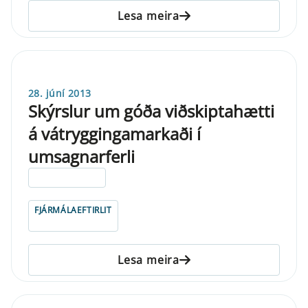
Lesa meira
28. júní 2013
Skýrslur um góða viðskiptahætti
á vátryggingamarkaði í
umsagnarferli
ELDRI EN 5 ÁRA
FJÁRMÁLAEFTIRLIT
Lesa meira