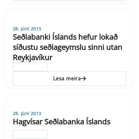
28. júní 2013
Seðlabanki Íslands hefur lokað
síðustu seðlageymslu sinni utan
Reykjavíkur
ELDRI EN 5 ÁRA
Lesa meira
28. júní 2013
Hagvísar Seðlabanka Íslands
ELDRI EN 5 ÁRA