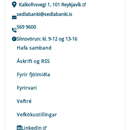
Kalkofnsvegi 1, 101 Reykjavík
sedlabanki@sedlabanki.is
569 9600
Símsvörun: kl. 9-12 og 13-16
Hafa samband
Áskrift og RSS
Fyrir fjölmiðla
Fyrirvari
Veftré
Vefkökustillingar
LinkedIn