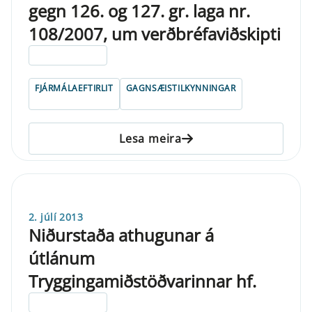
gegn 126. og 127. gr. laga nr.
108/2007, um verðbréfaviðskipti
ELDRI EN 5 ÁRA
FJÁRMÁLAEFTIRLIT
GAGNSÆISTILKYNNINGAR
Lesa meira
2. júlí 2013
Niðurstaða athugunar á
útlánum
Tryggingamiðstöðvarinnar hf.
ELDRI EN 5 ÁRA