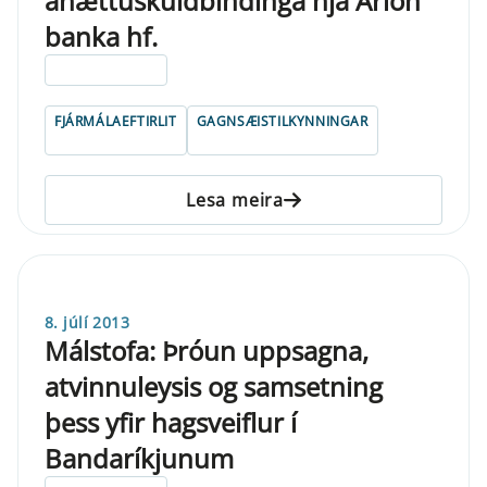
áhættuskuldbindinga hjá Arion
banka hf.
ELDRI EN 5 ÁRA
FJÁRMÁLAEFTIRLIT
GAGNSÆISTILKYNNINGAR
Lesa meira
8. júlí 2013
Málstofa: Þróun uppsagna,
atvinnuleysis og samsetning
þess yfir hagsveiflur í
Bandaríkjunum