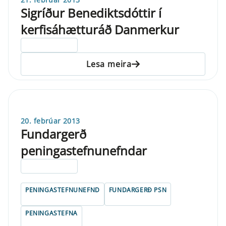
Sigríður Benediktsdóttir í
kerfisáhætturáð Danmerkur
ELDRI EN 5 ÁRA
Lesa meira
20. febrúar 2013
Fundargerð
peningastefnunefndar
ELDRI EN 5 ÁRA
PENINGASTEFNUNEFND
FUNDARGERÐ PSN
PENINGASTEFNA