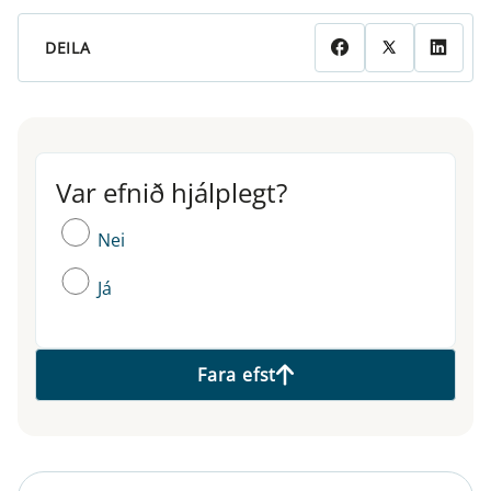
DEILA
Var efnið hjálplegt?
Var efnið hjálplegt?
Nei
Já
Fara efst