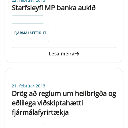
22. febrúar 2013
Starfsleyfi MP banka aukið
ELDRI EN 5 ÁRA
FJÁRMÁLAEFTIRLIT
Lesa meira
21. febrúar 2013
Drög að reglum um heilbrigða og
eðlilega viðskiptahætti
fjármálafyrirtækja
ELDRI EN 5 ÁRA