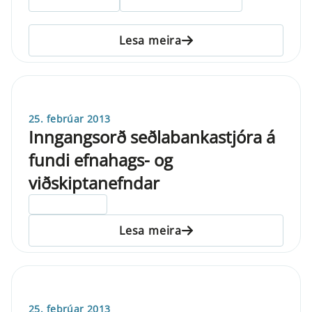
Lesa meira
25. febrúar 2013
Inngangsorð seðlabankastjóra á
fundi efnahags- og
viðskiptanefndar
ELDRI EN 5 ÁRA
Lesa meira
25. febrúar 2013