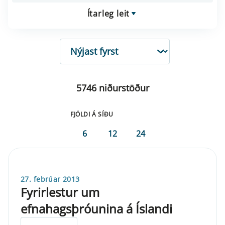
Ítarleg leit
RÖÐUN
5746 niðurstöður
FJÖLDI Á SÍÐU
6
12
24
27. febrúar 2013
Fyrirlestur um
efnahagsþróunina á Íslandi
ELDRI EN 5 ÁRA