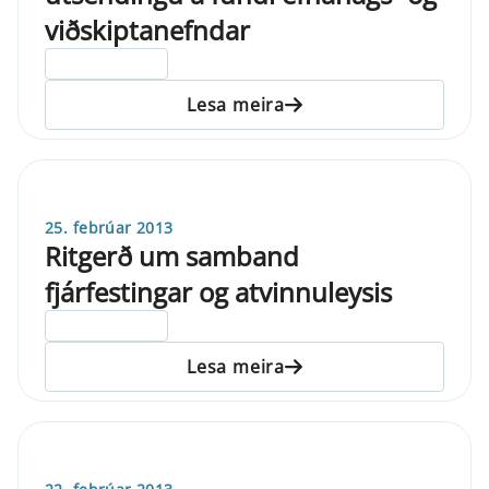
viðskiptanefndar
ELDRI EN 5 ÁRA
Lesa meira
25. febrúar 2013
Ritgerð um samband
fjárfestingar og atvinnuleysis
ELDRI EN 5 ÁRA
Lesa meira