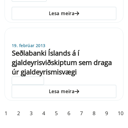
Lesa meira
19. febrúar 2013
Seðlabanki Íslands á í
gjaldeyrisviðskiptum sem draga
úr gjaldeyrismisvægi
ELDRI EN 5 ÁRA
Lesa meira
1
2
3
4
5
6
7
8
9
10