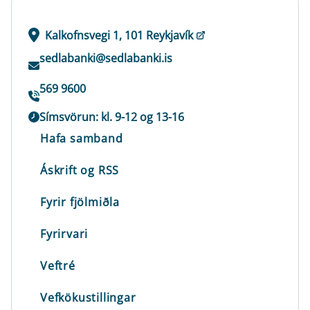
Kalkofnsvegi 1, 101 Reykjavík
sedlabanki@sedlabanki.is
569 9600
Símsvörun: kl. 9-12 og 13-16
Hafa samband
Áskrift og RSS
Fyrir fjölmiðla
Fyrirvari
Veftré
Vefkökustillingar