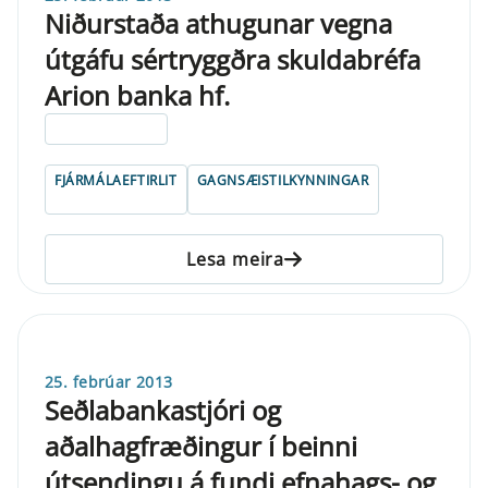
Niðurstaða athugunar vegna
útgáfu sértryggðra skuldabréfa
Arion banka hf.
ELDRI EN 5 ÁRA
FJÁRMÁLAEFTIRLIT
GAGNSÆISTILKYNNINGAR
Lesa meira
25. febrúar 2013
Seðlabankastjóri og
aðalhagfræðingur í beinni
útsendingu á fundi efnahags- og