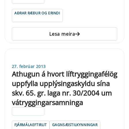
AÐRAR RÆÐUR OG ERINDI
Lesa meira
27. febrúar 2013
Athugun á hvort líftryggingafélög
uppfylla upplýsingaskyldu sína
skv. 65. gr. laga nr. 30/2004 um
vátryggingarsamninga
ELDRI EN 5 ÁRA
FJÁRMÁLAEFTIRLIT
GAGNSÆISTILKYNNINGAR