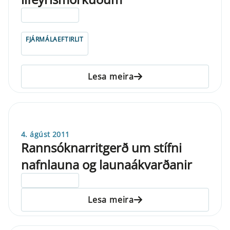
ELDRI EN 5 ÁRA
FJÁRMÁLAEFTIRLIT
Lesa meira
4. ágúst 2011
Rannsóknarritgerð um stífni
nafnlauna og launaákvarðanir
ELDRI EN 5 ÁRA
Lesa meira