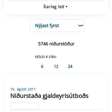
Ítarleg leit
RÖÐUN
5746 niðurstöður
FJÖLDI Á SÍÐU
6
12
24
16. ágúst 2011
Niðurstaða gjaldeyrisútboðs
ELDRI EN 5 ÁRA