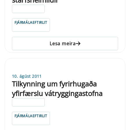
ELDRI EN 5 ÁRA
FJÁRMÁLAEFTIRLIT
Lesa meira
10. ágúst 2011
Tilkynning um fyrirhugaða
yfirfærslu vátryggingastofna
ELDRI EN 5 ÁRA
FJÁRMÁLAEFTIRLIT