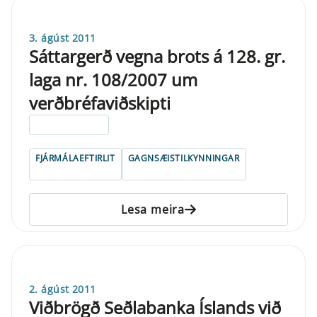
3. ágúst 2011
Sáttargerð vegna brots á 128. gr.
laga nr. 108/2007 um
verðbréfaviðskipti
ELDRI EN 5 ÁRA
FJÁRMÁLAEFTIRLIT
GAGNSÆISTILKYNNINGAR
Lesa meira
2. ágúst 2011
Viðbrögð Seðlabanka Íslands við