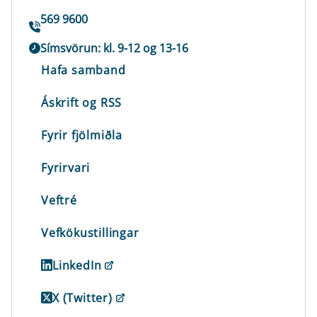
569 9600
Símsvörun: kl. 9-12 og 13-16
Hafa samband
Áskrift og RSS
Fyrir fjölmiðla
Fyrirvari
Veftré
Vefkökustillingar
LinkedIn
X (Twitter)