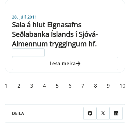
28. júlí 2011
Sala á hlut Eignasafns
Seðlabanka Íslands í Sjóvá-
Almennum tryggingum hf.
ELDRI EN 5 ÁRA
Lesa meira
1
2
3
4
5
6
7
8
9
10
DEILA