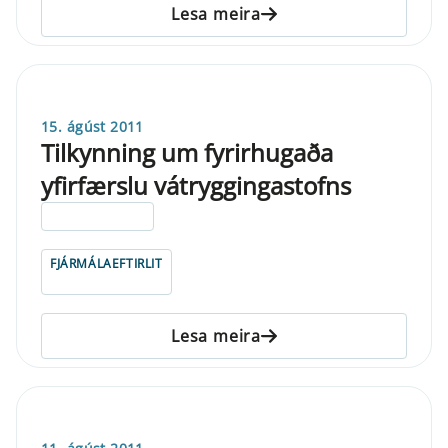
Lesa meira
15. ágúst 2011
Tilkynning um fyrirhugaða
yfirfærslu vátryggingastofns
ELDRI EN 5 ÁRA
FJÁRMÁLAEFTIRLIT
Lesa meira