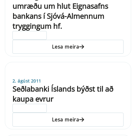
umræðu um hlut Eignasafns
bankans í Sjóvá-Almennum
tryggingum hf.
ELDRI EN 5 ÁRA
Lesa meira
2. ágúst 2011
Seðlabanki Íslands býðst til að
kaupa evrur
ELDRI EN 5 ÁRA
Lesa meira