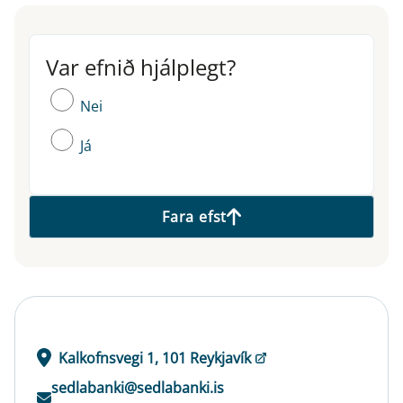
Var efnið hjálplegt?
Var efnið hjálplegt?
Nei
Já
Fara efst
Kalkofnsvegi 1, 101 Reykjavík
sedlabanki@sedlabanki.is