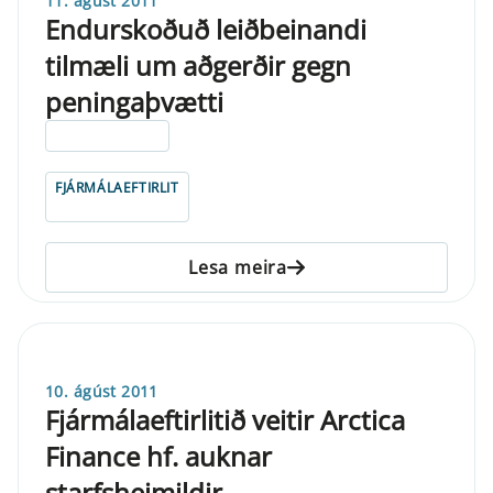
11. ágúst 2011
Endurskoðuð leiðbeinandi
tilmæli um aðgerðir gegn
peningaþvætti
ELDRI EN 5 ÁRA
FJÁRMÁLAEFTIRLIT
Lesa meira
10. ágúst 2011
Fjármálaeftirlitið veitir Arctica
Finance hf. auknar
starfsheimildir