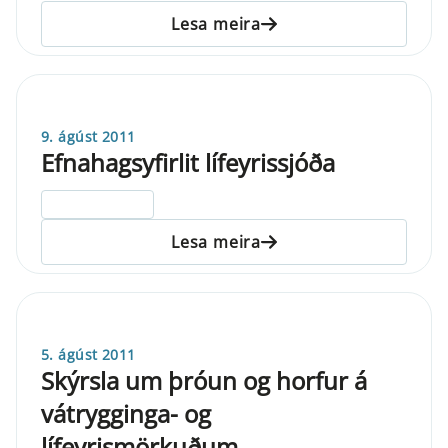
Lesa meira
9. ágúst 2011
Efnahagsyfirlit lífeyrissjóða
ELDRI EN 5 ÁRA
Lesa meira
5. ágúst 2011
Skýrsla um þróun og horfur á
vátrygginga- og
lífeyrismörkuðum