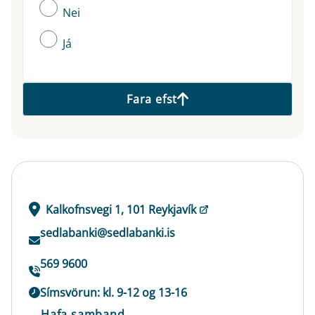
Nei
Já
Fara efst
Kalkofnsvegi 1, 101 Reykjavík
sedlabanki@sedlabanki.is
569 9600
Símsvörun: kl. 9-12 og 13-16
Hafa samband