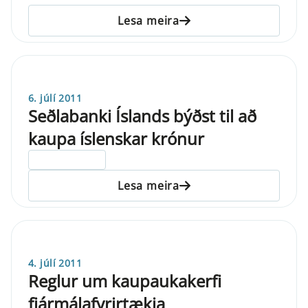
Lesa meira
6. júlí 2011
Seðlabanki Íslands býðst til að
kaupa íslenskar krónur
ELDRI EN 5 ÁRA
Lesa meira
4. júlí 2011
Reglur um kaupaukakerfi
fjármálafyrirtækja