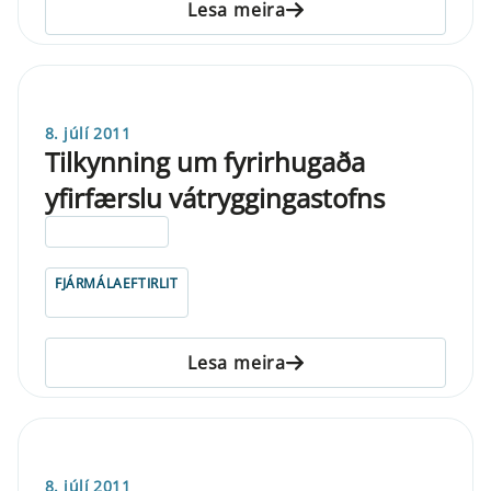
Lesa meira
8. júlí 2011
Tilkynning um fyrirhugaða
yfirfærslu vátryggingastofns
ELDRI EN 5 ÁRA
FJÁRMÁLAEFTIRLIT
Lesa meira
8. júlí 2011