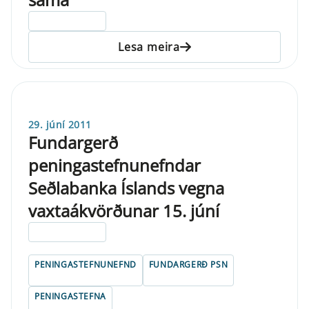
ELDRI EN 5 ÁRA
Lesa meira
29. júní 2011
Fundargerð
peningastefnunefndar
Seðlabanka Íslands vegna
vaxtaákvörðunar 15. júní
ELDRI EN 5 ÁRA
PENINGASTEFNUNEFND
FUNDARGERÐ PSN
PENINGASTEFNA