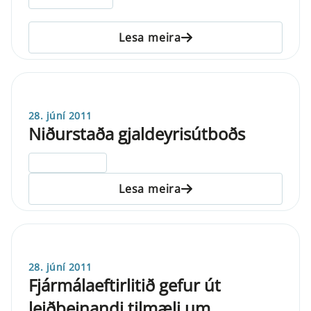
Lesa meira
28. júní 2011
Niðurstaða gjaldeyrisútboðs
ELDRI EN 5 ÁRA
Lesa meira
28. júní 2011
Fjármálaeftirlitið gefur út
leiðbeinandi tilmæli um