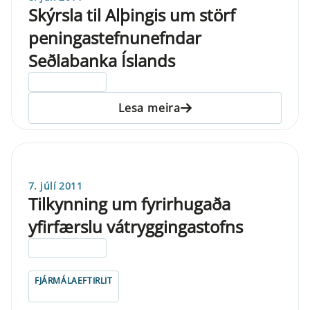
Skýrsla til Alþingis um störf
peningastefnunefndar
Seðlabanka Íslands
ELDRI EN 5 ÁRA
Lesa meira
7. júlí 2011
Tilkynning um fyrirhugaða
yfirfærslu vátryggingastofns
ELDRI EN 5 ÁRA
FJÁRMÁLAEFTIRLIT