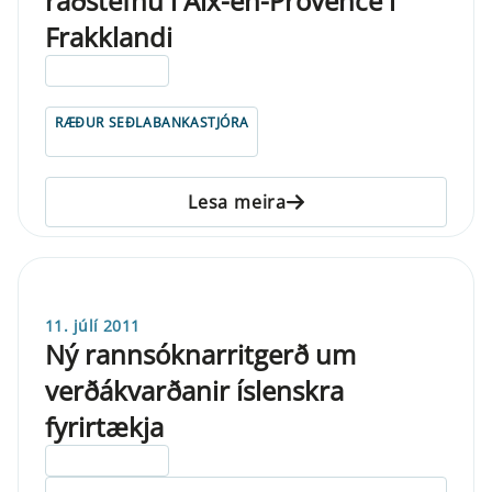
ráðstefnu í Aix-en-Provence í
Frakklandi
ELDRI EN 5 ÁRA
RÆÐUR SEÐLABANKASTJÓRA
Lesa meira
11. júlí 2011
Ný rannsóknarritgerð um
verðákvarðanir íslenskra
fyrirtækja
ELDRI EN 5 ÁRA