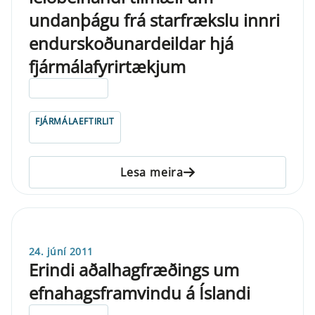
undanþágu frá starfrækslu innri
endurskoðunardeildar hjá
fjármálafyrirtækjum
ELDRI EN 5 ÁRA
FJÁRMÁLAEFTIRLIT
Lesa meira
24. júní 2011
Erindi aðalhagfræðings um
efnahagsframvindu á Íslandi
ELDRI EN 5 ÁRA