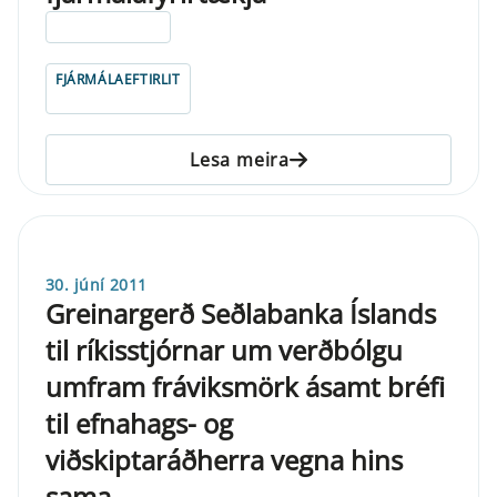
ELDRI EN 5 ÁRA
FJÁRMÁLAEFTIRLIT
Lesa meira
30. júní 2011
Greinargerð Seðlabanka Íslands
til ríkisstjórnar um verðbólgu
umfram fráviksmörk ásamt bréfi
til efnahags- og
viðskiptaráðherra vegna hins
sama