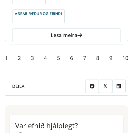
AÐRAR RÆÐUR OG ERINDI
Lesa meira
1
2
3
4
5
6
7
8
9
10
DEILA
Var efnið hjálplegt?
Var efnið hjálplegt?