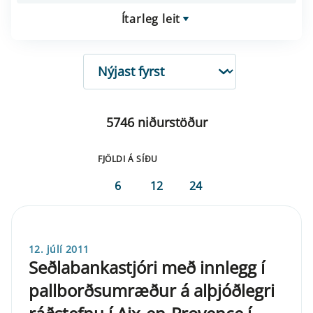
Ítarleg leit
RÖÐUN
5746 niðurstöður
FJÖLDI Á SÍÐU
6
12
24
12. júlí 2011
Seðlabankastjóri með innlegg í
pallborðsumræður á alþjóðlegri