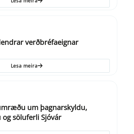
Lesa meira
lendrar verðbréfaeignar
Lesa meira
a umræðu um þagnarskyldu,
og söluferli Sjóvár