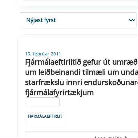
RÖÐUN
16. febrúar 2011
Fjármálaeftirlitið gefur út umræð
um leiðbeinandi tilmæli um und
starfrækslu innri endurskoðunar
fjármálafyrirtækjum
ELDRI EN 5 ÁRA
FJÁRMÁLAEFTIRLIT