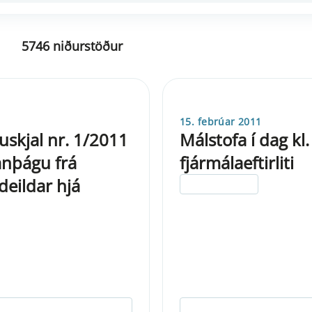
5746 niðurstöður
15. febrúar 2011
uskjal nr. 1/2011
Málstofa í dag kl
anþágu frá
fjármálaeftirliti
deildar hjá
ELDRI EN 5 ÁRA