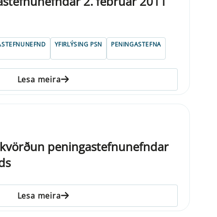
gastefnunefndar 2. febrúar 2011
ASTEFNUNEFND
YFIRLÝSING PSN
PENINGASTEFNA
Lesa meira
ákvörðun peningastefnunefndar
ds
Lesa meira