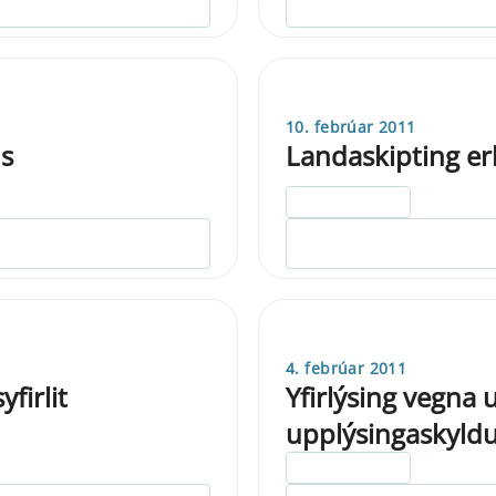
10. febrúar 2011
ds
Landaskipting er
ELDRI EN 5 ÁRA
4. febrúar 2011
firlit
Yfirlýsing vegn
upplýsingaskyldu 
ELDRI EN 5 ÁRA