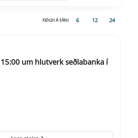
6
12
24
FJÖLDI Á SÍÐU
. 15:00 um hlutverk seðlabanka í