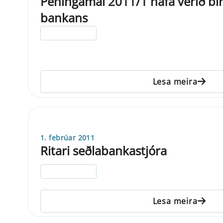
Peningamál 2011/1 hafa verið bi
bankans
ELDRI EN 5 ÁRA
Lesa meira
1. febrúar 2011
Ritari seðlabankastjóra
ELDRI EN 5 ÁRA
Lesa meira