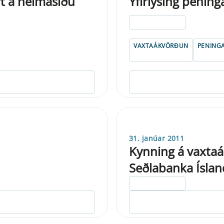
rt á heimasíðu
Yfirlýsing penin
ELDRI EN 5 ÁRA
VAXTAÁKVÖRÐUN
PENING
31. janúar 2011
Kynning á vaxta
Seðlabanka Íslan
ELDRI EN 5 ÁRA