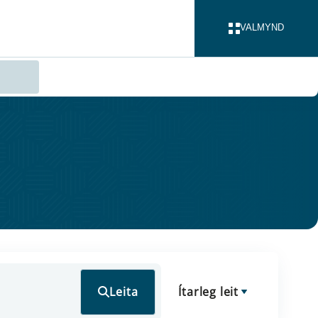
VALMYND
LOKA
Leita
Ítarleg leit