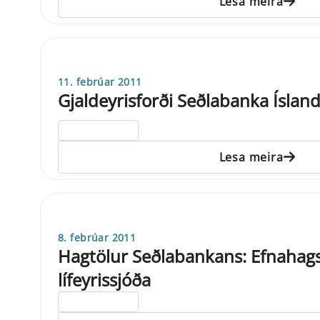
Lesa meira
11. febrúar 2011
Gjaldeyrisforði Seðlabanka Íslan
ELDRI EN 5 ÁRA
Lesa meira
8. febrúar 2011
Hagtölur Seðlabankans: Efnahagsy
lífeyrissjóða
ELDRI EN 5 ÁRA