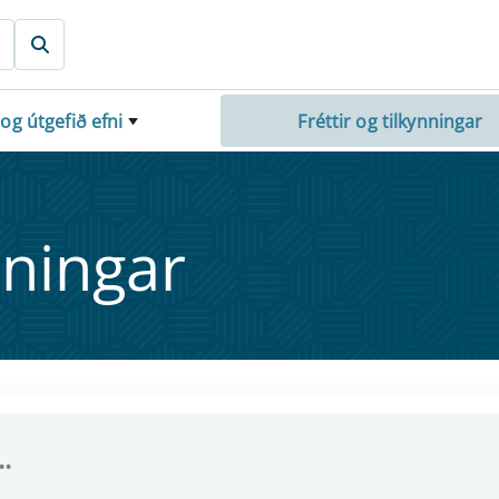
 og útgefið efni
Fréttir og tilkynningar
nn­ing­ar