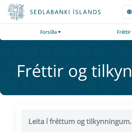
Fara beint í Meginmál
Forsíða
Fréttir
Frétt­ir og til­ky