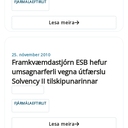
FJÁRMÁLAEFTIRLIT
Lesa meira
25. nóvember 2010
Framkvæmdastjórn ESB hefur
umsagnarferli vegna útfærslu
Solvency II tilskipunarinnar
ELDRI EN 5 ÁRA
FJÁRMÁLAEFTIRLIT
Lesa meira