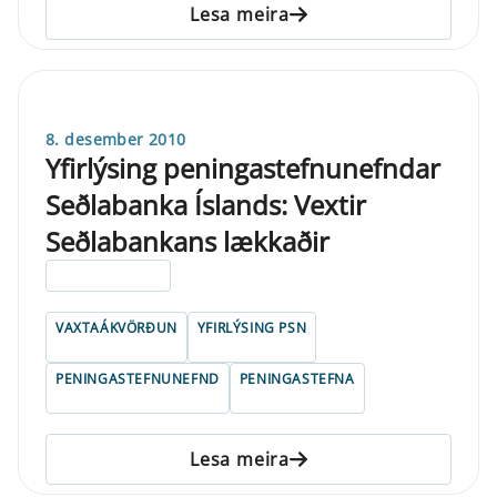
Lesa meira
8. desember 2010
Yfirlýsing peningastefnunefndar
Seðlabanka Íslands: Vextir
Seðlabankans lækkaðir
ELDRI EN 5 ÁRA
VAXTAÁKVÖRÐUN
YFIRLÝSING PSN
PENINGASTEFNUNEFND
PENINGASTEFNA
Lesa meira