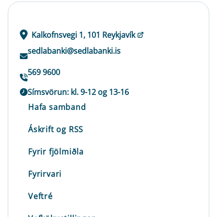
Kalkofnsvegi 1, 101 Reykjavík
sedlabanki@sedlabanki.is
569 9600
Símsvörun: kl. 9-12 og 13-16
Hafa samband
Áskrift og RSS
Fyrir fjölmiðla
Fyrirvari
Veftré