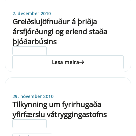
2. desember 2010
Greiðslujöfnuður á þriðja
ársfjórðungi og erlend staða
þjóðarbúsins
ELDRI EN 5 ÁRA
Lesa meira
29. nóvember 2010
Tilkynning um fyrirhugaða
yfirfærslu vátryggingastofns
ELDRI EN 5 ÁRA