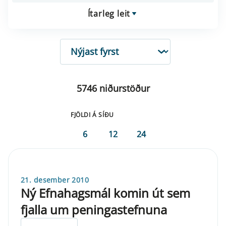
Ítarleg leit
RÖÐUN
5746 niðurstöður
FJÖLDI Á SÍÐU
6
12
24
21. desember 2010
Ný Efnahagsmál komin út sem
fjalla um peningastefnuna
ELDRI EN 5 ÁRA