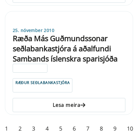
25. nóvember 2010
Ræða Más Guðmundssonar
seðlabankastjóra á aðalfundi
Sambands íslenskra sparisjóða
ELDRI EN 5 ÁRA
RÆÐUR SEÐLABANKASTJÓRA
Lesa meira
1
2
3
4
5
6
7
8
9
10