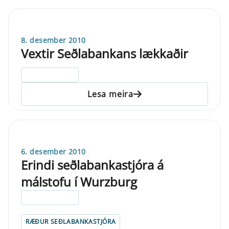
8. desember 2010
Vextir Seðlabankans lækkaðir
ELDRI EN 5 ÁRA
Lesa meira
6. desember 2010
Erindi seðlabankastjóra á
málstofu í Wurzburg
ELDRI EN 5 ÁRA
RÆÐUR SEÐLABANKASTJÓRA