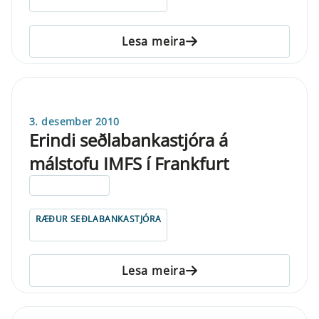
Lesa meira
3. desember 2010
Erindi seðlabankastjóra á
málstofu IMFS í Frankfurt
ELDRI EN 5 ÁRA
RÆÐUR SEÐLABANKASTJÓRA
Lesa meira