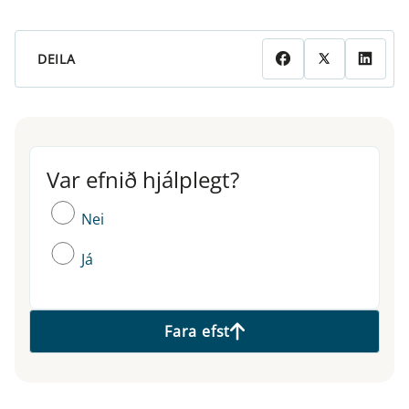
DEILA
Var efnið hjálplegt?
Var efnið hjálplegt?
Nei
Já
Fara efst