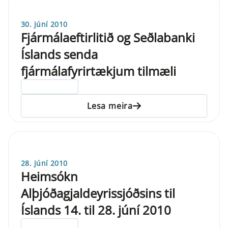
30. júní 2010
Fjármálaeftirlitið og Seðlabanki
Íslands senda
fjármálafyrirtækjum tilmæli
ELDRI EN 5 ÁRA
Lesa meira
28. júní 2010
Heimsókn
Alþjóðagjaldeyrissjóðsins til
Íslands 14. til 28. júní 2010
ELDRI EN 5 ÁRA