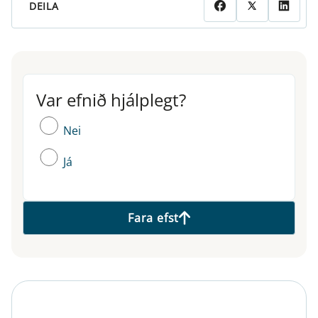
DEILA
Var efnið hjálplegt?
Var efnið hjálplegt?
Nei
Já
Fara efst