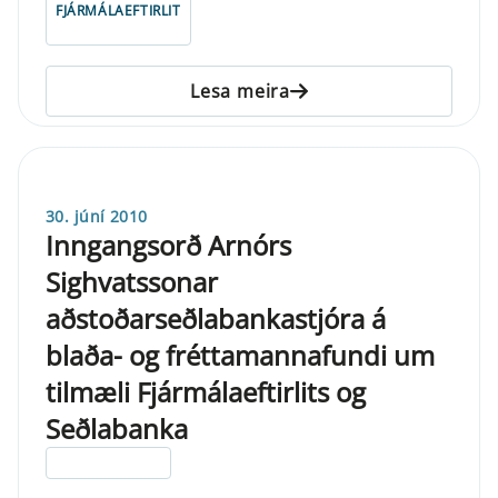
FJÁRMÁLAEFTIRLIT
Lesa meira
30. júní 2010
Inngangsorð Arnórs
Sighvatssonar
aðstoðarseðlabankastjóra á
blaða- og fréttamannafundi um
tilmæli Fjármálaeftirlits og
Seðlabanka
ELDRI EN 5 ÁRA