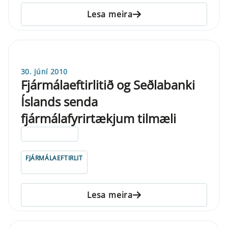
Lesa meira
30. júní 2010
Fjármálaeftirlitið og Seðlabanki
Íslands senda
fjármálafyrirtækjum tilmæli
ELDRI EN 5 ÁRA
FJÁRMÁLAEFTIRLIT
Lesa meira