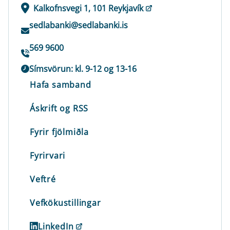
Kalkofnsvegi 1, 101 Reykjavík
sedlabanki@sedlabanki.is
569 9600
Símsvörun: kl. 9-12 og 13-16
Hafa samband
Áskrift og RSS
Fyrir fjölmiðla
Fyrirvari
Veftré
Vefkökustillingar
LinkedIn