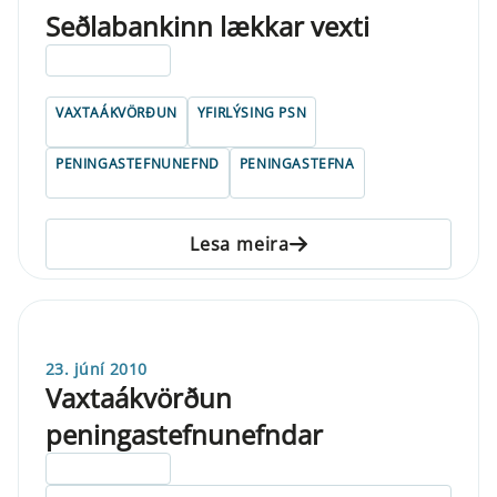
Seðlabankinn lækkar vexti
ELDRI EN 5 ÁRA
VAXTAÁKVÖRÐUN
YFIRLÝSING PSN
PENINGASTEFNUNEFND
PENINGASTEFNA
Lesa meira
23. júní 2010
Vaxtaákvörðun
peningastefnunefndar
ELDRI EN 5 ÁRA