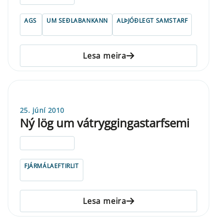
AGS
UM SEÐLABANKANN
ALÞJÓÐLEGT SAMSTARF
Lesa meira
25. júní 2010
Ný lög um vátryggingastarfsemi
ELDRI EN 5 ÁRA
FJÁRMÁLAEFTIRLIT
Lesa meira