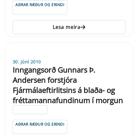
AÐRAR RÆÐUR OG ERINDI
Lesa meira
30. júní 2010
Inngangsorð Gunnars Þ.
Andersen forstjóra
Fjármálaeftirlitsins á blaða- og
fréttamannafundinum í morgun
ELDRI EN 5 ÁRA
AÐRAR RÆÐUR OG ERINDI