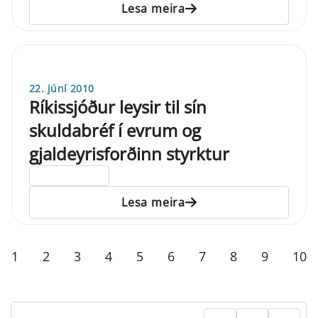
Lesa meira
22. júní 2010
Ríkissjóður leysir til sín
skuldabréf í evrum og
gjaldeyrisforðinn styrktur
ELDRI EN 5 ÁRA
Lesa meira
1
2
3
4
5
6
7
8
9
10