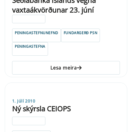
Seðlabanka Íslands vegna
vaxtaákvörðunar 23. júní
ELDRI EN 5 ÁRA
PENINGASTEFNUNEFND
FUNDARGERÐ PSN
PENINGASTEFNA
Lesa meira
1. júlí 2010
Ný skýrsla CEIOPS
ELDRI EN 5 ÁRA