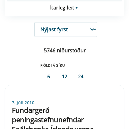
Ítarleg leit
RÖÐUN
5746 niðurstöður
FJÖLDI Á SÍÐU
6
12
24
7. júlí 2010
Fundargerð
peningastefnunefndar