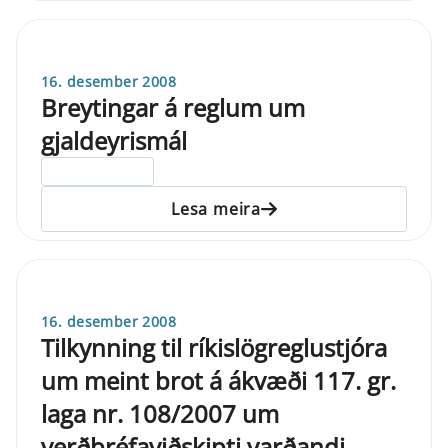
16. desember 2008
Breytingar á reglum um
gjaldeyrismál
ELDRI EN 5 ÁRA
Lesa meira
16. desember 2008
Tilkynning til ríkislögreglustjóra
um meint brot á ákvæði 117. gr.
laga nr. 108/2007 um
verðbréfaviðskipti varðandi