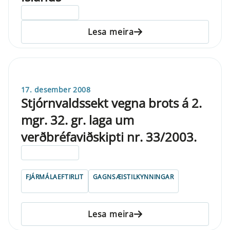
ELDRI EN 5 ÁRA
Lesa meira
17. desember 2008
Stjórnvaldssekt vegna brots á 2.
mgr. 32. gr. laga um
verðbréfaviðskipti nr. 33/2003.
ELDRI EN 5 ÁRA
FJÁRMÁLAEFTIRLIT
GAGNSÆISTILKYNNINGAR
Lesa meira