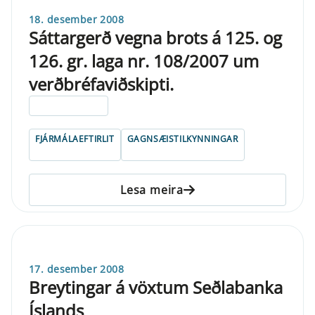
18. desember 2008
Sáttargerð vegna brots á 125. og
126. gr. laga nr. 108/2007 um
verðbréfaviðskipti.
ELDRI EN 5 ÁRA
FJÁRMÁLAEFTIRLIT
GAGNSÆISTILKYNNINGAR
Lesa meira
17. desember 2008
Breytingar á vöxtum Seðlabanka
Íslands