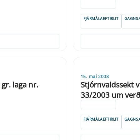
ELDRI EN 5 ÁRA
FJÁRMÁLAEFTIRLIT
GAGNSÆ
15. maí 2008
gr. laga nr.
Stjórnvaldssekt v
33/2003 um verðb
ELDRI EN 5 ÁRA
FJÁRMÁLAEFTIRLIT
GAGNSÆ