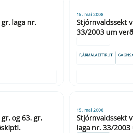
15. maí 2008
gr. laga nr.
Stjórnvaldssekt v
33/2003 um verðb
ELDRI EN 5 ÁRA
FJÁRMÁLAEFTIRLIT
GAGNSÆ
15. maí 2008
gr. og 63. gr.
Stjórnvaldssekt v
skipti.
laga nr. 33/2003