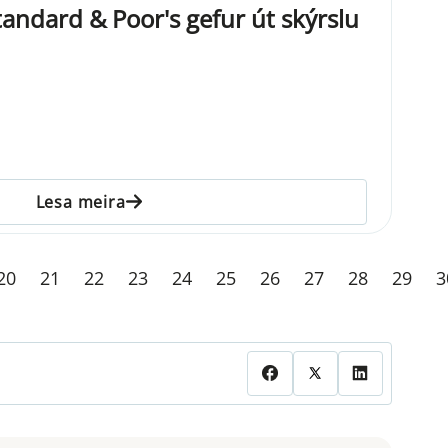
tandard & Poor's gefur út skýrslu
Lesa meira
20
21
22
23
24
25
26
27
28
29
3