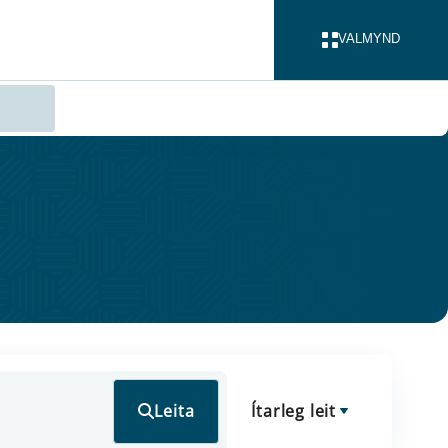
VALMYND
LOKA
Leita
Ítarleg leit