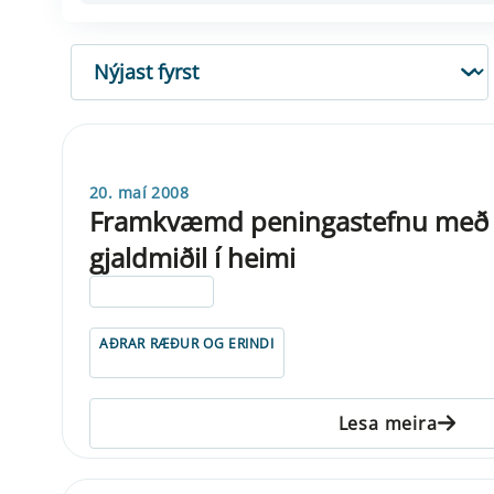
RÖÐUN
20. maí 2008
Framkvæmd peningastefnu með m
gjaldmiðil í heimi
ELDRI EN 5 ÁRA
AÐRAR RÆÐUR OG ERINDI
Lesa meira