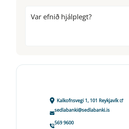
Var efnið hjálplegt?
Var efnið hjálplegt?
Kalkofnsvegi 1, 101 Reykjavík
sedlabanki@sedlabanki.is
569 9600