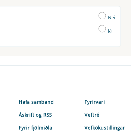
Nei
Já
Hafa samband
Fyrirvari
Áskrift og RSS
Veftré
Fyrir fjölmiðla
Vefkökustillingar