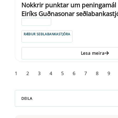
Nokkrir punktar um peningamál - 
Eiríks Guðnasonar seðlabankastj
ELDRI EN 5 ÁRA
RÆÐUR SEÐLABANKASTJÓRA
Lesa meira
1
2
3
4
5
6
7
8
9
DEILA