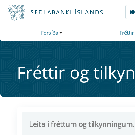
Fara beint í Meginmál
Forsíða
Fréttir
Frétt­ir og til­ky