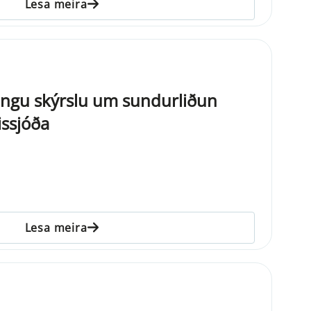
Lesa meira
lingu skýrslu um sundurliðun
rissjóða
Lesa meira