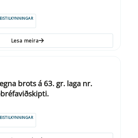
ISTILKYNNINGAR
Lesa meira
egna brots á 63. gr. laga nr.
réfaviðskipti.
ISTILKYNNINGAR