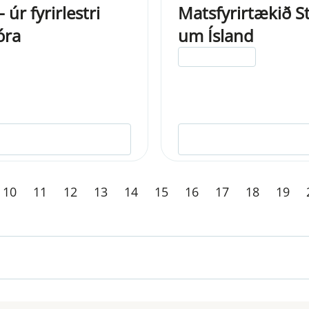
úr fyrirlestri
Matsfyrirtækið S
óra
um Ísland
ELDRI EN 5 ÁRA
10
11
12
13
14
15
16
17
18
19