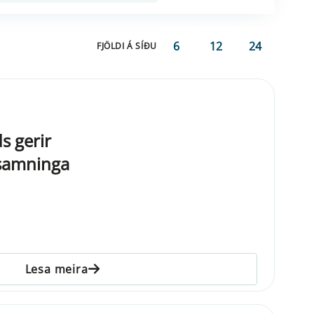
6
12
24
FJÖLDI Á SÍÐU
s gerir
asamninga
Lesa meira