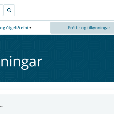
 og útgefið efni
Fréttir og tilkynningar
nn­ing­ar