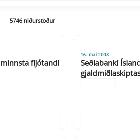
5746 niðurstöður
16. maí 2008
innsta fljótandi
Seðlabanki Ísland
gjaldmiðlaskipt
ELDRI EN 5 ÁRA