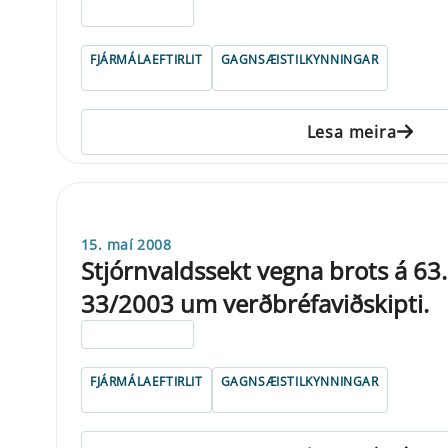
ELDRI EN 5 ÁRA
FJÁRMÁLAEFTIRLIT
GAGNSÆISTILKYNNINGAR
Lesa meira
15. maí 2008
Stjórnvaldssekt vegna brots á 63. 
33/2003 um verðbréfaviðskipti.
ELDRI EN 5 ÁRA
FJÁRMÁLAEFTIRLIT
GAGNSÆISTILKYNNINGAR