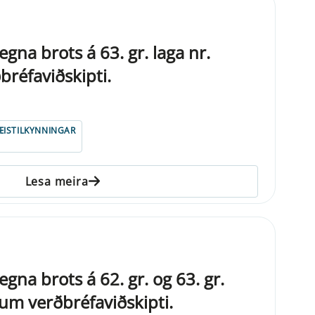
egna brots á 63. gr. laga nr.
réfaviðskipti.
ISTILKYNNINGAR
Lesa meira
egna brots á 62. gr. og 63. gr.
 um verðbréfaviðskipti.