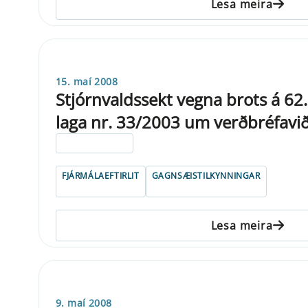
Lesa meira
15. maí 2008
Stjórnvaldssekt vegna brots á 62. 
laga nr. 33/2003 um verðbréfavið
ELDRI EN 5 ÁRA
FJÁRMÁLAEFTIRLIT
GAGNSÆISTILKYNNINGAR
Lesa meira
9. maí 2008