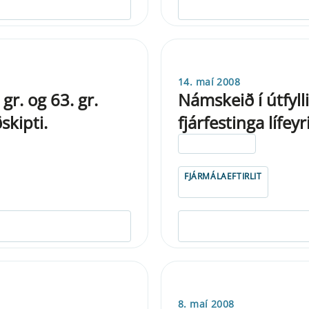
14. maí 2008
gr. og 63. gr.
Námskeið í útfyl
skipti.
fjárfestinga lífey
ELDRI EN 5 ÁRA
FJÁRMÁLAEFTIRLIT
8. maí 2008