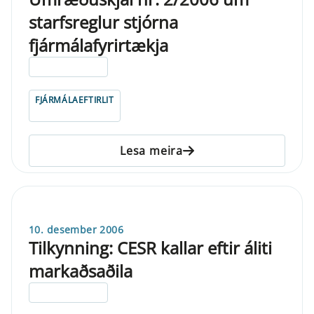
starfsreglur stjórna
fjármálafyrirtækja
ELDRI EN 5 ÁRA
FJÁRMÁLAEFTIRLIT
Lesa meira
10. desember 2006
Tilkynning: CESR kallar eftir áliti
markaðsaðila
ELDRI EN 5 ÁRA