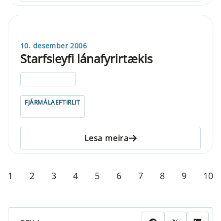
10. desember 2006
Starfsleyfi lánafyrirtækis
ELDRI EN 5 ÁRA
FJÁRMÁLAEFTIRLIT
Lesa meira
1
2
3
4
5
6
7
8
9
10