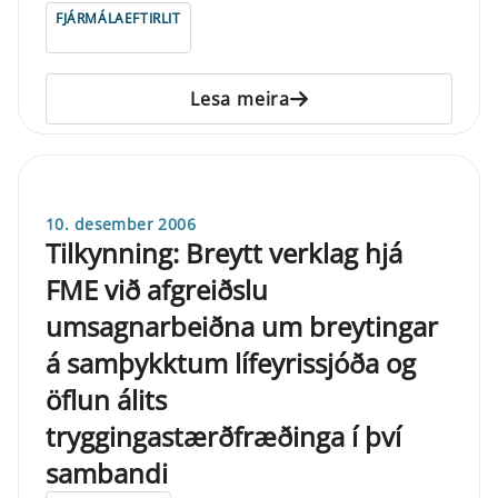
FJÁRMÁLAEFTIRLIT
Lesa meira
10. desember 2006
Tilkynning: Breytt verklag hjá
FME við afgreiðslu
umsagnarbeiðna um breytingar
á samþykktum lífeyrissjóða og
öflun álits
tryggingastærðfræðinga í því
sambandi