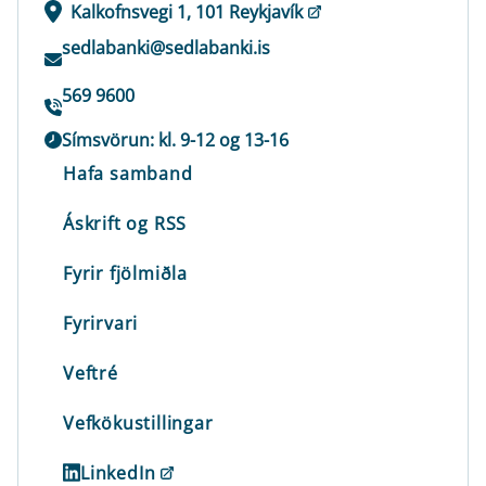
Kalkofnsvegi 1, 101 Reykjavík
sedlabanki@sedlabanki.is
569 9600
Símsvörun: kl. 9-12 og 13-16
Hafa samband
Áskrift og RSS
Fyrir fjölmiðla
Fyrirvari
Veftré
Vefkökustillingar
LinkedIn