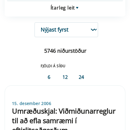
Ítarleg leit
RÖÐUN
5746 niðurstöður
FJÖLDI Á SÍÐU
6
12
24
15. desember 2006
Umræðuskjal: Viðmiðunarreglur
til að efla samræmi í