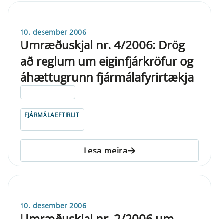
10. desember 2006
Umræðuskjal nr. 4/2006: Drög
að reglum um eiginfjárkröfur og
áhættugrunn fjármálafyrirtækja
ELDRI EN 5 ÁRA
FJÁRMÁLAEFTIRLIT
Lesa meira
10. desember 2006
Umræðuskjal nr. 2/2006 um