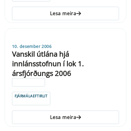
Lesa meira
10. desember 2006
Vanskil útlána hjá
innlánsstofnun í lok 1.
ársfjórðungs 2006
ELDRI EN 5 ÁRA
FJÁRMÁLAEFTIRLIT
Lesa meira