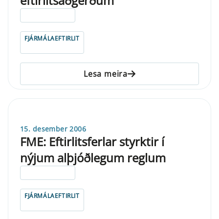
eftirlitsaðgerðum
ELDRI EN 5 ÁRA
FJÁRMÁLAEFTIRLIT
Lesa meira
15. desember 2006
FME: Eftirlitsferlar styrktir í
nýjum alþjóðlegum reglum
ELDRI EN 5 ÁRA
FJÁRMÁLAEFTIRLIT