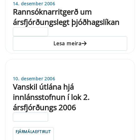
14. desember 2006
Rannsóknarritgerð um
ársfjórðungslegt þjóðhagslíkan
ELDRI EN 5 ÁRA
Lesa meira
10. desember 2006
Vanskil útlána hjá
innlánsstofnun í lok 2.
ársfjórðungs 2006
ELDRI EN 5 ÁRA
FJÁRMÁLAEFTIRLIT