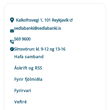
Kalkofnsvegi 1, 101 Reykjavík
sedlabanki@sedlabanki.is
569 9600
Símsvörun: kl. 9-12 og 13-16
Hafa samband
Áskrift og RSS
Fyrir fjölmiðla
Fyrirvari
Veftré