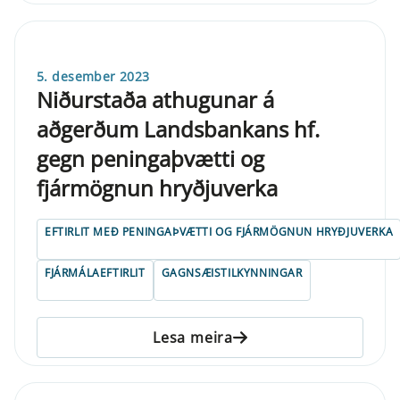
5. desember 2023
Niðurstaða athugunar á
aðgerðum Landsbankans hf.
gegn peningaþvætti og
fjármögnun hryðjuverka
EFTIRLIT MEÐ PENINGAÞVÆTTI OG FJÁRMÖGNUN HRYÐJUVERKA
FJÁRMÁLAEFTIRLIT
GAGNSÆISTILKYNNINGAR
Lesa meira