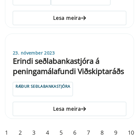
Lesa meira
23. nóvember 2023
Erindi seðlabankastjóra á
peningamálafundi Viðskiptaráðs
RÆÐUR SEÐLABANKASTJÓRA
Lesa meira
1
2
3
4
5
6
7
8
9
10