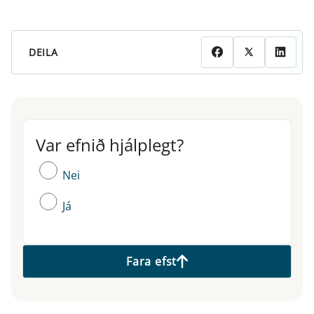
DEILA
Var efnið hjálplegt?
Var efnið hjálplegt?
Nei
Já
Fara efst