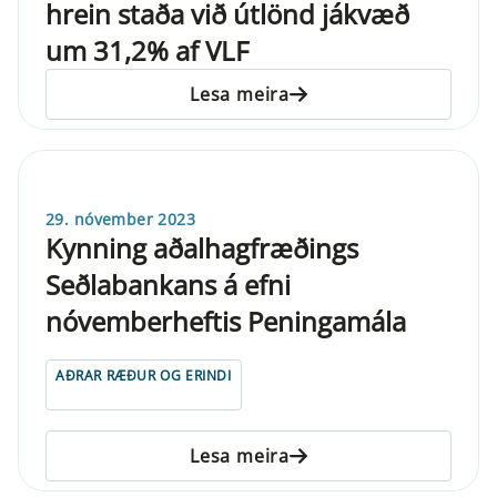
hrein staða við útlönd jákvæð
um 31,2% af VLF
Lesa meira
29. nóvember 2023
Kynning aðalhagfræðings
Seðlabankans á efni
nóvemberheftis Peningamála
AÐRAR RÆÐUR OG ERINDI
Lesa meira