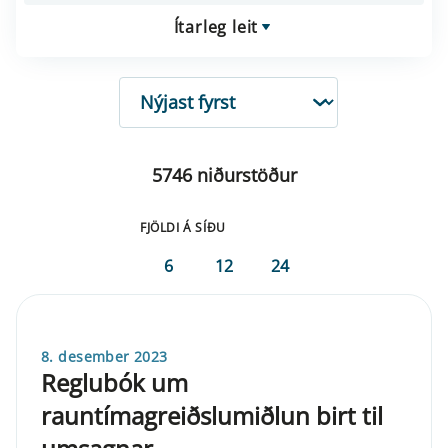
Ítarleg leit
RÖÐUN
5746 niðurstöður
FJÖLDI Á SÍÐU
6
12
24
8. desember 2023
Reglubók um
rauntímagreiðslumiðlun birt til