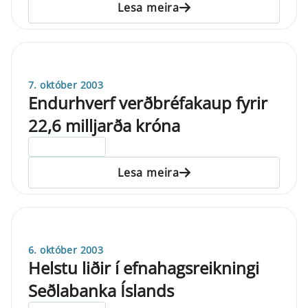
Lesa meira
7. október 2003
Endurhverf verðbréfakaup fyrir
22,6 milljarða króna
ELDRI EN 5 ÁRA
Lesa meira
6. október 2003
Helstu liðir í efnahagsreikningi
Seðlabanka Íslands