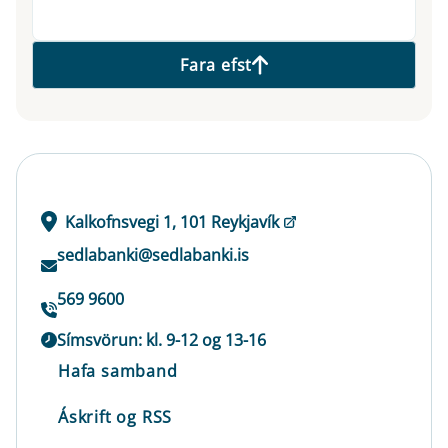
Fara efst
Kalkofnsvegi 1, 101 Reykjavík
sedlabanki@sedlabanki.is
569 9600
Símsvörun: kl. 9-12 og 13-16
Hafa samband
Áskrift og RSS