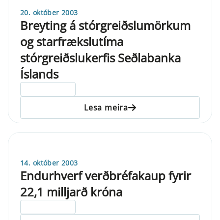
20. október 2003
Breyting á stórgreiðslumörkum
og starfrækslutíma
stórgreiðslukerfis Seðlabanka
Íslands
ELDRI EN 5 ÁRA
Lesa meira
14. október 2003
Endurhverf verðbréfakaup fyrir
22,1 milljarð króna
ELDRI EN 5 ÁRA