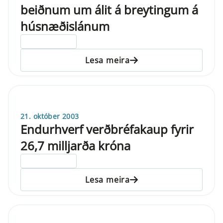
beiðnum um álit á breytingum á
húsnæðislánum
ELDRI EN 5 ÁRA
Lesa meira
21. október 2003
Endurhverf verðbréfakaup fyrir
26,7 milljarða króna
ELDRI EN 5 ÁRA
Lesa meira