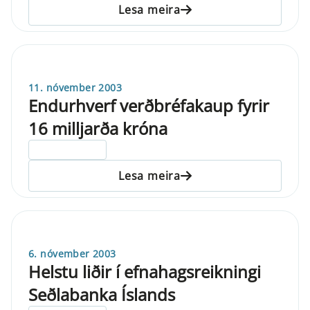
Lesa meira
11. nóvember 2003
Endurhverf verðbréfakaup fyrir
16 milljarða króna
ELDRI EN 5 ÁRA
Lesa meira
6. nóvember 2003
Helstu liðir í efnahagsreikningi
Seðlabanka Íslands