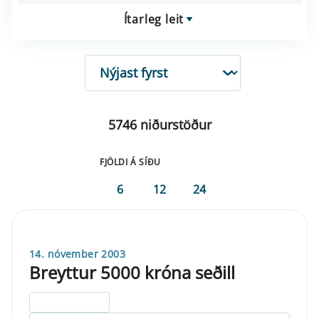
Ítarleg leit
RÖÐUN
5746 niðurstöður
FJÖLDI Á SÍÐU
6
12
24
14. nóvember 2003
Breyttur 5000 króna seðill
ELDRI EN 5 ÁRA