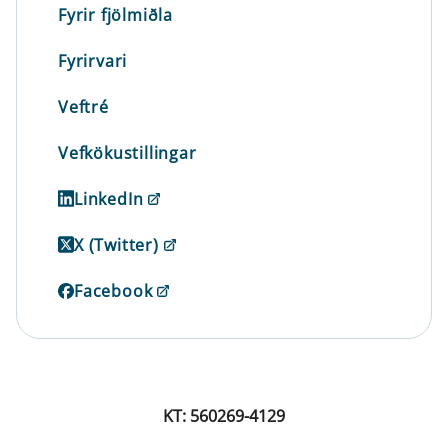
Fyrir fjölmiðla
Fyrirvari
Veftré
Vefkökustillingar
LinkedIn
X (Twitter)
Facebook
KT: 560269-4129