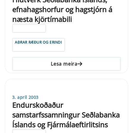
efnahagshorfur og hagstjórn á
næsta kjörtímabili
ELDRI EN 5 ÁRA
AÐRAR RÆÐUR OG ERINDI
Lesa meira
3. apríl 2003
Endurskoðaður
samstarfssamningur Seðlabanka
Íslands og Fjármálaeftirlitsins