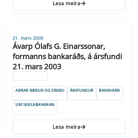
Lesa meira
21. mars 2003
Ávarp Ólafs G. Einarssonar,
formanns bankaráðs, á ársfundi
21. mars 2003
ELDRI EN 5 ÁRA
AÐRAR RÆÐUR OG ERINDI
ÁRSFUNDUR
BANKARÁÐ
UM SEÐLABANKANN
Lesa meira