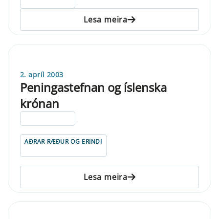
ELDRI EN 5 ÁRA
Lesa meira
2. apríl 2003
Peningastefnan og íslenska
krónan
ELDRI EN 5 ÁRA
AÐRAR RÆÐUR OG ERINDI
Lesa meira