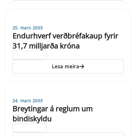
25. mars 2003
Endurhverf verðbréfakaup fyrir
31,7 milljarða króna
ELDRI EN 5 ÁRA
Lesa meira
24. mars 2003
Breytingar á reglum um
bindiskyldu
ELDRI EN 5 ÁRA