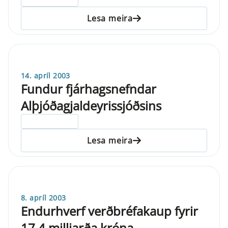
Lesa meira
14. apríl 2003
Fundur fjárhagsnefndar
Alþjóðagjaldeyrissjóðsins
ELDRI EN 5 ÁRA
Lesa meira
8. apríl 2003
Endurhverf verðbréfakaup fyrir
17,4 milljarða króna