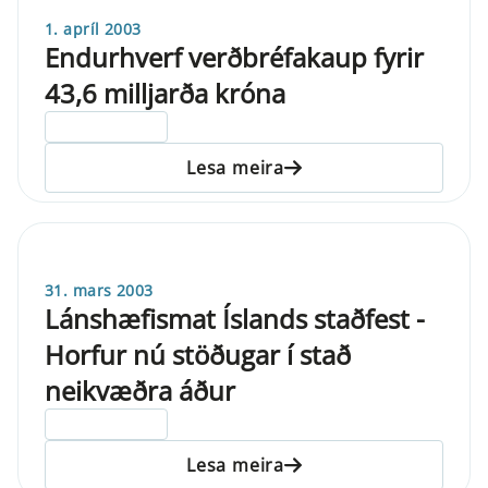
1. apríl 2003
Endurhverf verðbréfakaup fyrir
43,6 milljarða króna
ELDRI EN 5 ÁRA
Lesa meira
31. mars 2003
Lánshæfismat Íslands staðfest -
Horfur nú stöðugar í stað
neikvæðra áður
ELDRI EN 5 ÁRA
Lesa meira