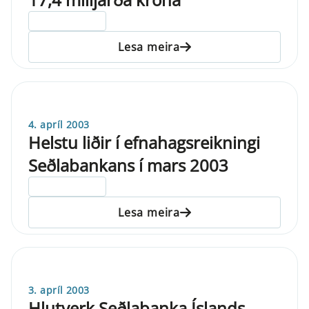
ELDRI EN 5 ÁRA
Lesa meira
4. apríl 2003
Helstu liðir í efnahagsreikningi
Seðlabankans í mars 2003
ELDRI EN 5 ÁRA
Lesa meira
3. apríl 2003
Hlutverk Seðlabanka Íslands,