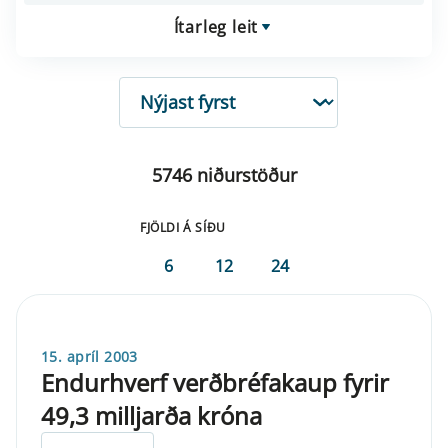
Ítarleg leit
RÖÐUN
5746 niðurstöður
FJÖLDI Á SÍÐU
6
12
24
15. apríl 2003
Endurhverf verðbréfakaup fyrir
49,3 milljarða króna
ELDRI EN 5 ÁRA