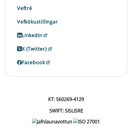
Veftré
Vefkökustillingar
LinkedIn
X (Twitter)
Facebook
KT: 560269-4129
SWIFT: SISLISRE