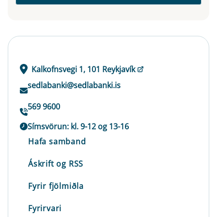
Kalkofnsvegi 1, 101 Reykjavík
sedlabanki@sedlabanki.is
569 9600
Símsvörun: kl. 9-12 og 13-16
Hafa samband
Áskrift og RSS
Fyrir fjölmiðla
Fyrirvari