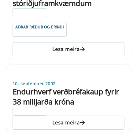
stóriðjuframkvæmdum
ELDRI EN 5 ÁRA
AÐRAR RÆÐUR OG ERINDI
Lesa meira
10. september 2002
Endurhverf verðbréfakaup fyrir
38 milljarða króna
ELDRI EN 5 ÁRA
Lesa meira