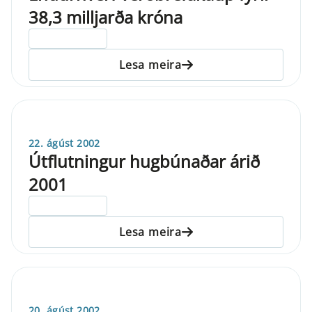
38,3 milljarða króna
ELDRI EN 5 ÁRA
Lesa meira
22. ágúst 2002
Útflutningur hugbúnaðar árið
2001
ELDRI EN 5 ÁRA
Lesa meira
20. ágúst 2002