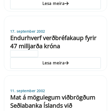
Lesa meira
17. september 2002
Endurhverf verðbréfakaup fyrir
47 milljarða króna
ELDRI EN 5 ÁRA
Lesa meira
11. september 2002
Mat á mögulegum viðbrögðum
Seðlabanka Íslands við