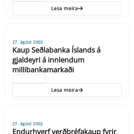
Lesa meira
27. ágúst 2002
Kaup Seðlabanka Íslands á
gjaldeyri á innlendum
millibankamarkaði
ELDRI EN 5 ÁRA
Lesa meira
27. ágúst 2002
Endurhverf verðbréfakaup fyrir