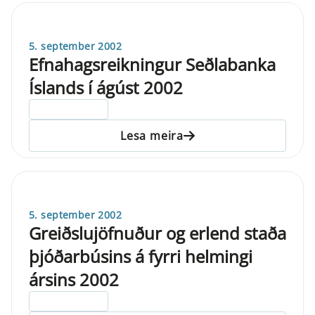
5. september 2002
Efnahagsreikningur Seðlabanka
Íslands í ágúst 2002
ELDRI EN 5 ÁRA
Lesa meira
5. september 2002
Greiðslujöfnuður og erlend staða
þjóðarbúsins á fyrri helmingi
ársins 2002
ELDRI EN 5 ÁRA