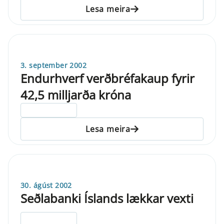
Lesa meira
3. september 2002
Endurhverf verðbréfakaup fyrir
42,5 milljarða króna
ELDRI EN 5 ÁRA
Lesa meira
30. ágúst 2002
Seðlabanki Íslands lækkar vexti
ELDRI EN 5 ÁRA