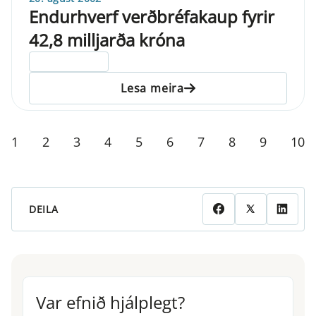
Endurhverf verðbréfakaup fyrir
42,8 milljarða króna
ELDRI EN 5 ÁRA
Lesa meira
1
2
3
4
5
6
7
8
9
10
DEILA
Var efnið hjálplegt?
Var efnið hjálplegt?