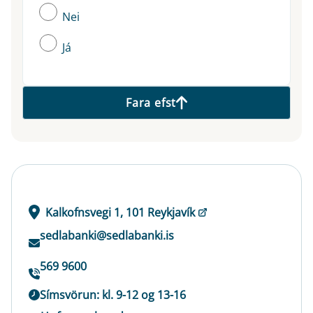
Nei
Já
Fara efst
Kalkofnsvegi 1, 101 Reykjavík
sedlabanki@sedlabanki.is
569 9600
Símsvörun: kl. 9-12 og 13-16