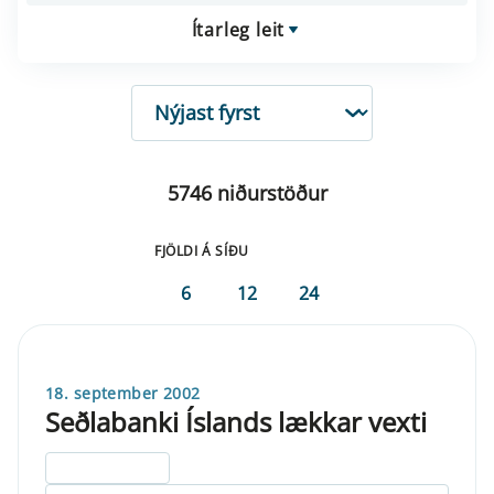
Ítarleg leit
RÖÐUN
5746 niðurstöður
FJÖLDI Á SÍÐU
6
12
24
18. september 2002
Seðlabanki Íslands lækkar vexti
ELDRI EN 5 ÁRA