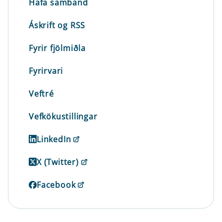
Hafa samband
Áskrift og RSS
Fyrir fjölmiðla
Fyrirvari
Veftré
Vefkökustillingar
LinkedIn
X (Twitter)
Facebook