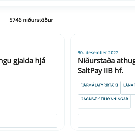
5746 niðurstöður
30. desember 2022
ngu gjalda hjá
Niðurstaða athug
SaltPay IIB hf.
FJÁRMÁLAFYRIRTÆKI
LÁNAF
GAGNSÆISTILKYNNINGAR