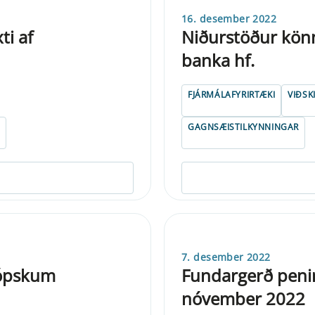
16. desember 2022
ti af
Niðurstöður könn
banka hf.
FJÁRMÁLAFYRIRTÆKI
VIÐSK
GAGNSÆISTILKYNNINGAR
7. desember 2022
rópskum
Fundargerð penin
nóvember 2022