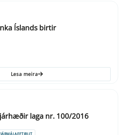
ka Íslands birtir
Lesa meira
árhæðir laga nr. 100/2016
FJÁRMÁLAEFTIRLIT