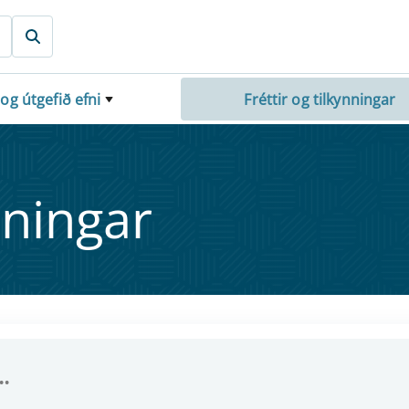
 og útgefið efni
Fréttir og tilkynningar
nn­ing­ar