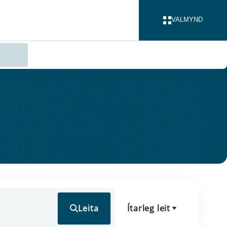
VALMYND
LOKA
Leita
Ítarleg leit