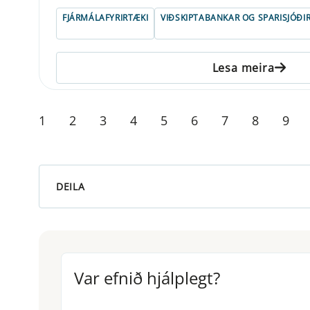
FJÁRMÁLAFYRIRTÆKI
VIÐSKIPTABANKAR OG SPARISJÓÐI
Lesa meira
1
2
3
4
5
6
7
8
9
DEILA
Var efnið hjálplegt?
Var efnið hjálplegt?