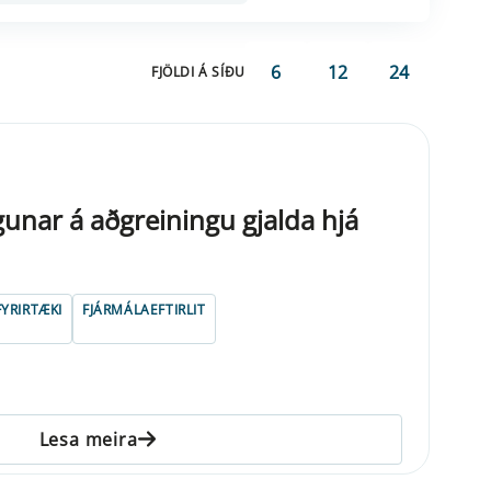
6
12
24
FJÖLDI Á SÍÐU
unar á aðgreiningu gjalda hjá
YRIRTÆKI
FJÁRMÁLAEFTIRLIT
Lesa meira