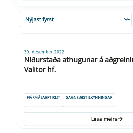
RÖÐUN
30. desember 2022
Niðurstaða athugunar á aðgreini
Valitor hf.
FJÁRMÁLAEFTIRLIT
GAGNSÆISTILKYNNINGAR
Lesa meira