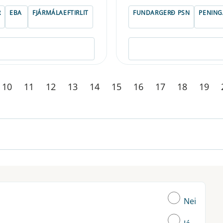
R
EBA
FJÁRMÁLAEFTIRLIT
FUNDARGERÐ PSN
PENIN
10
11
12
13
14
15
16
17
18
19
Nei