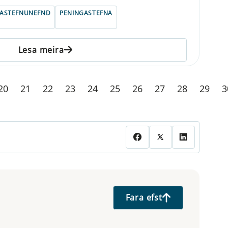
GASTEFNUNEFND
PENINGASTEFNA
Lesa meira
20
21
22
23
24
25
26
27
28
29
3
Fara efst