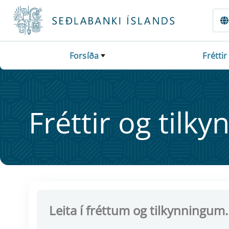
Fara beint í Meginmál
Forsíða
Fréttir
Frétt­ir og til­ky