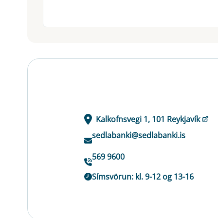
Kalkofnsvegi 1, 101 Reykjavík
sedlabanki@sedlabanki.is
569 9600
Símsvörun: kl. 9-12 og 13-16