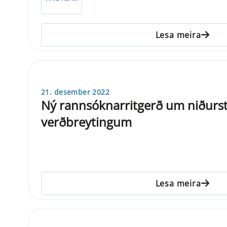
Lesa meira
21. desember 2022
Ný rannsóknarritgerð um niðurs
verðbreytingum
Lesa meira