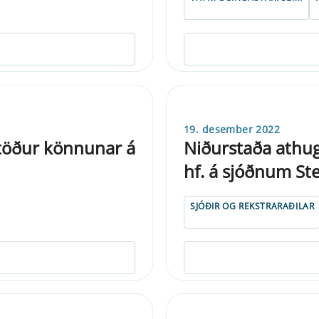
19. desember 2022
töður könnunar á
Niðurstaða athug
hf. á sjóðnum Ste
SJÓÐIR OG REKSTRARAÐILAR