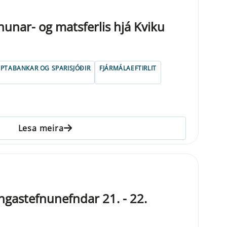
unar- og matsferlis hjá Kviku
IPTABANKAR OG SPARISJÓÐIR
FJÁRMÁLAEFTIRLIT
Lesa meira
gastefnunefndar 21. - 22.