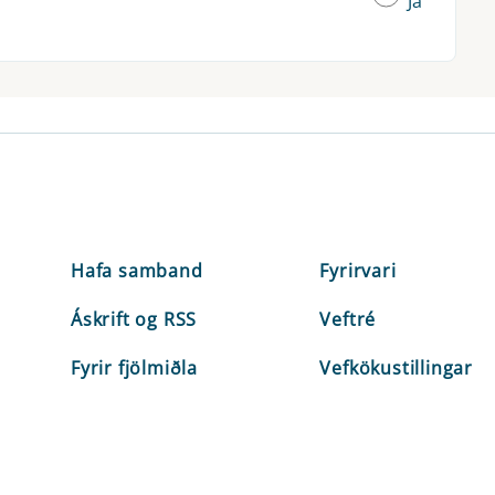
Já
Hafa samband
Fyrirvari
Áskrift og RSS
Veftré
Fyrir fjölmiðla
Vefkökustillingar