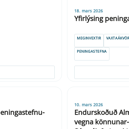
18. mars 2026
Yfirlýsing penin
MEGINVEXTIR
VAXTAÁKVÖ
PENINGASTEFNA
10. mars 2026
 pen­inga­stefnu­
Endurskoðuð Alm
vegna könnunar- 