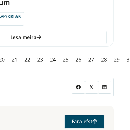
jum
LAFYRIRTÆKI
Lesa meira
20
21
22
23
24
25
26
27
28
29
3
Fara efst