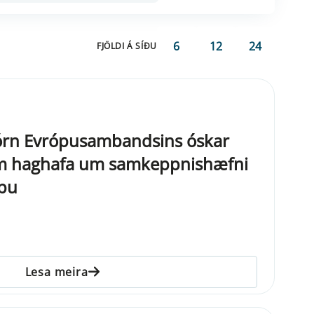
6
12
24
FJÖLDI Á SÍÐU
rn Evrópusambandsins óskar
um haghafa um samkeppnishæfni
ópu
Lesa meira