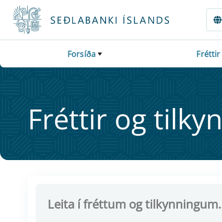
Fara beint í Meginmál
Forsíða
Fréttir
Frétt­ir og til­ky