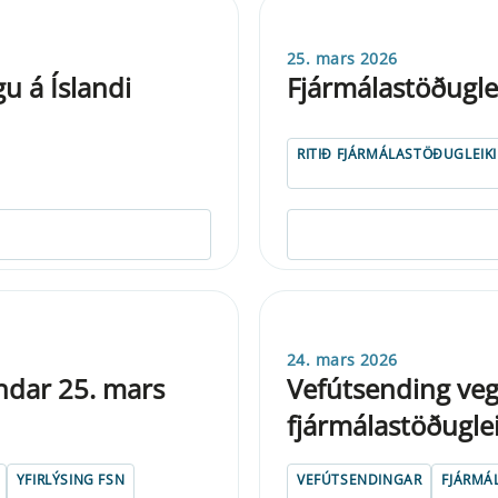
25. mars 2026
u á Íslandi
Fjármálastöðugle
RITIÐ FJÁRMÁLASTÖÐUGLEIKI
24. mars 2026
fndar 25. mars
Vefútsending veg
fjármálastöðugle
YFIRLÝSING FSN
VEFÚTSENDINGAR
FJÁRMÁ