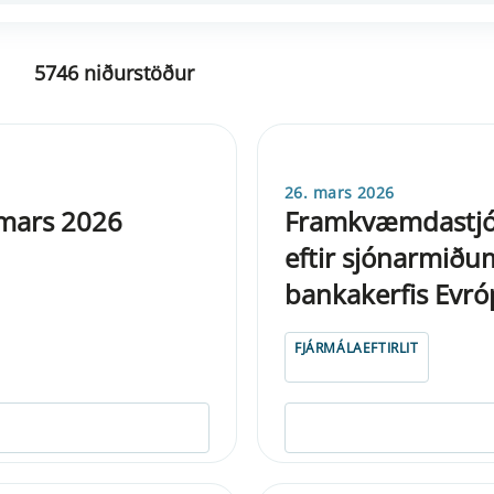
5746 niðurstöður
26. mars 2026
 mars 2026
Framkvæmdastjó
eftir sjónarmið
bankakerfis Evr
FJÁRMÁLAEFTIRLIT