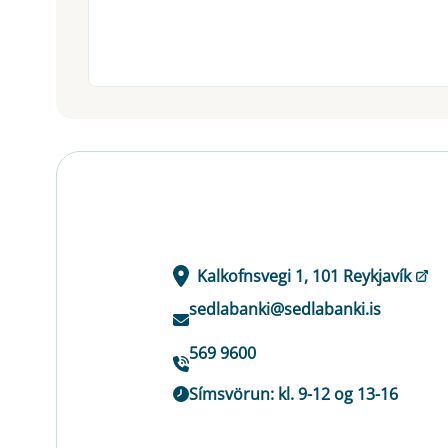
Kalkofnsvegi 1, 101 Reykjavík
sedlabanki@sedlabanki.is
569 9600
Símsvörun: kl. 9-12 og 13-16