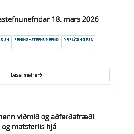
gastefnunefndar 18. mars 2026
RÐUN
PENINGASTEFNUNEFND
YFIRLÝSING PSN
Lesa meira
enn viðmið og aðferðafræði
og matsferlis hjá