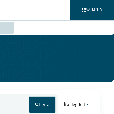
VALMYND
LOKA
Leita
Ítarleg leit