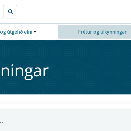
 og útgefið efni
Fréttir og tilkynningar
nn­ing­ar