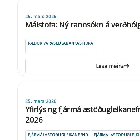
25. mars 2026
Málstofa: Ný rannsókn á verðbólg
RÆÐUR VARASEÐLABANKASTJÓRA
Lesa meira
25. mars 2026
Yfirlýsing fjármálastöðugleikane
2026
FJÁRMÁLASTÖÐUGLEIKANEFND
FJÁRMÁLASTÖÐUGLEIKI