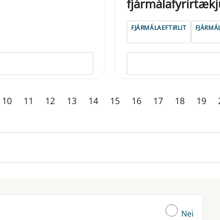
fjármálafyrirtæk
FJÁRMÁLAEFTIRLIT
FJÁRMÁ
10
11
12
13
14
15
16
17
18
19
Nei