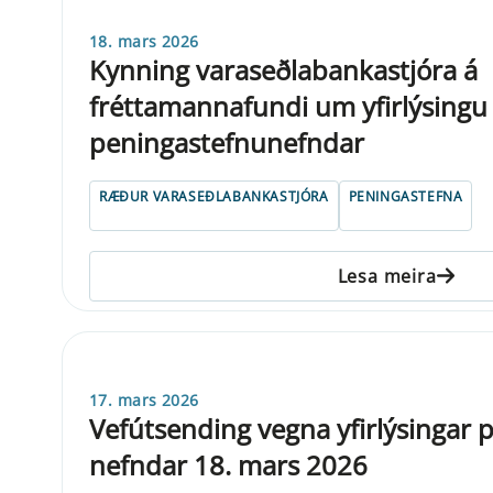
18. mars 2026
Kynning varaseðlabankastjóra á
fréttamannafundi um yfirlýsingu
peningastefnunefndar
RÆÐUR VARASEÐLABANKASTJÓRA
PENINGASTEFNA
Lesa meira
17. mars 2026
Vefút­send­ing vegna yfi­r­lýs­ing­ar
nefnd­ar 18. mars 2026