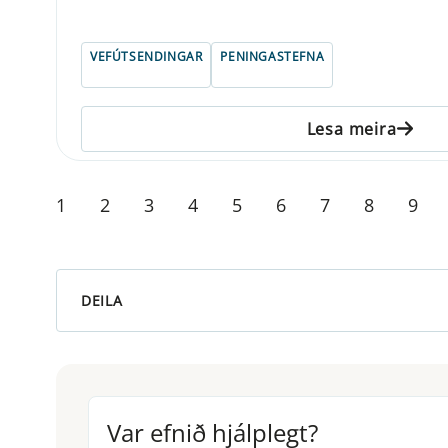
VEFÚTSENDINGAR
PENINGASTEFNA
Lesa meira
1
2
3
4
5
6
7
8
9
DEILA
Var efnið hjálplegt?
Var efnið hjálplegt?