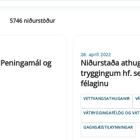
5746 niðurstöður
28. apríl 2022
, Peningamál og
Niðurstaða athug
tryggingum hf. se
félaginu
VETTVANGSATHUGANIR
V
VÁTRYGGINGAFÉLÖG OG VÁT
GAGNSÆISTILKYNNINGAR