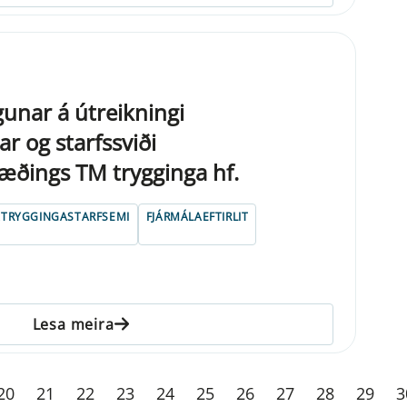
unar á útreikningi
r og starfssviði
æðings TM trygginga hf.
ÁTRYGGINGASTARFSEMI
FJÁRMÁLAEFTIRLIT
Lesa meira
20
21
22
23
24
25
26
27
28
29
3