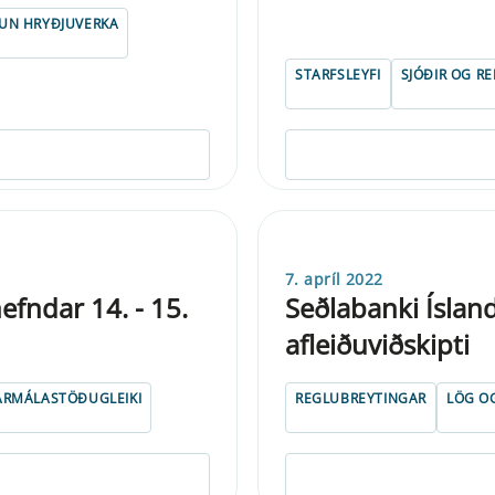
NUN HRYÐJUVERKA
STARFSLEYFI
SJÓÐIR OG R
7. apríl 2022
fndar 14. - 15.
Seðlabanki Íslan
afleiðuviðskipti
ÁRMÁLASTÖÐUGLEIKI
REGLUBREYTINGAR
LÖG O