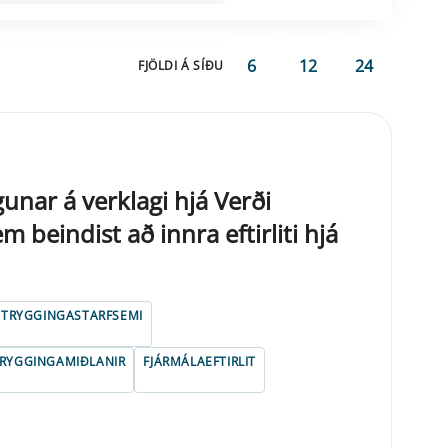
6
12
24
FJÖLDI Á SÍÐU
unar á verklagi hjá Verði
m beindist að innra eftirliti hjá
ÁTRYGGINGASTARFSEMI
RYGGINGAMIÐLANIR
FJÁRMÁLAEFTIRLIT