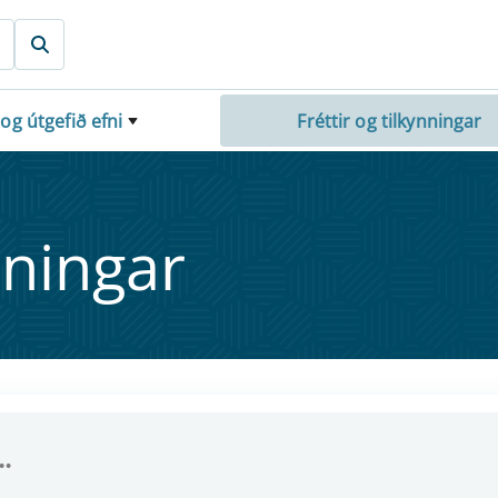
 og útgefið efni
Fréttir og tilkynningar
nn­ing­ar