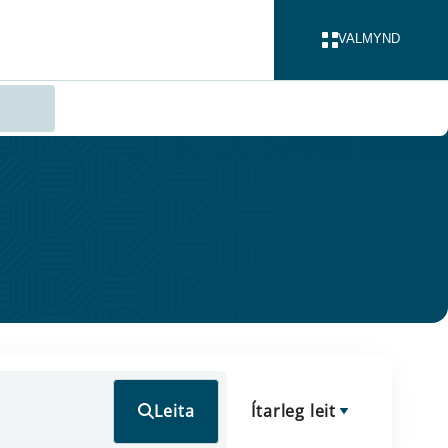
VALMYND
LOKA
Leita
Ítarleg leit