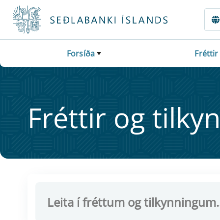
Fara beint í Meginmál
Forsíða
Fréttir
Frétt­ir og til­ky