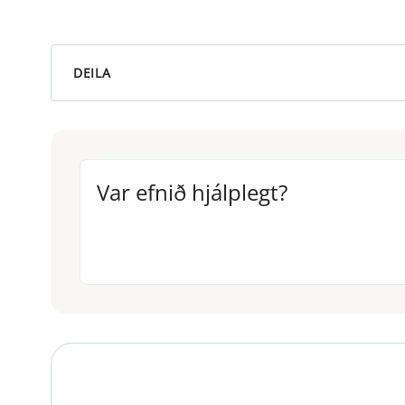
DEILA
Var efnið hjálplegt?
Var efnið hjálplegt?