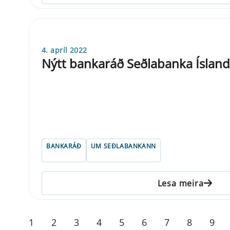
4. apríl 2022
Nýtt bankaráð Seðlabanka Íslands 
BANKARÁÐ
UM SEÐLABANKANN
Lesa meira
1
2
3
4
5
6
7
8
9