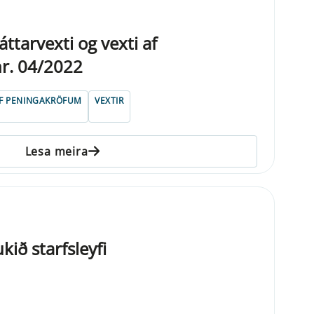
ttarvexti og vexti af
r. 04/2022
AF PENINGAKRÖFUM
VEXTIR
Lesa meira
kið starfsleyfi