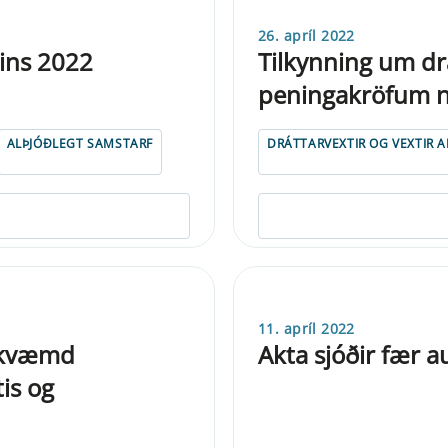
26. apríl 2022
sins 2022
Tilkynning um drá
peningakröfum n
ALÞJÓÐLEGT SAMSTARF
DRÁTTARVEXTIR OG VEXTIR 
11. apríl 2022
mkvæmd
Akta sjóðir fær au
is og