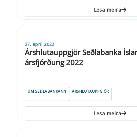
Lesa meira
27. apríl 2022
Árshlutauppgjör Seðlabanka Ísland
ársfjórðung 2022
UM SEÐLABANKANN
ÁRSHLUTAUPPGJÖR
Lesa meira