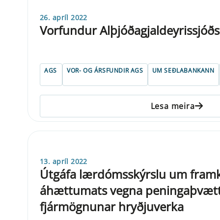
26. apríl 2022
Vorfundur Alþjóðagjaldeyrissjóð
AGS
VOR- OG ÁRSFUNDIR AGS
UM SEÐLABANKANN
Lesa meira
13. apríl 2022
Útgáfa lærdómsskýrslu um fra
áhættumats vegna peningaþvætt
fjármögnunar hryðjuverka