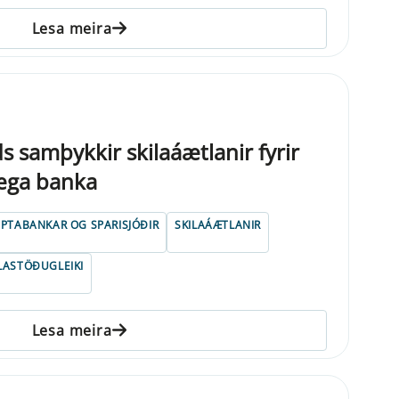
Lesa meira
s samþykkir skilaáætlanir fyrir
væga banka
IPTABANKAR OG SPARISJÓÐIR
SKILAÁÆTLANIR
LASTÖÐUGLEIKI
Lesa meira