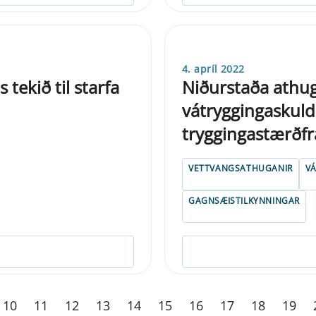
4. apríl 2022
tekið til starfa
Niðurstaða athug
vátryggingaskulda
tryggingastærðfr
VETTVANGSATHUGANIR
V
GAGNSÆISTILKYNNINGAR
10
11
12
13
14
15
16
17
18
19