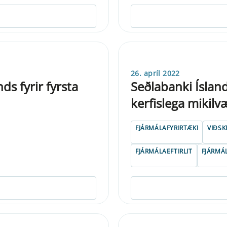
26. apríl 2022
s fyrir fyrsta
Seðlabanki Ísland
kerfislega mikil
FJÁRMÁLAFYRIRTÆKI
VIÐSK
FJÁRMÁLAEFTIRLIT
FJÁRMÁ