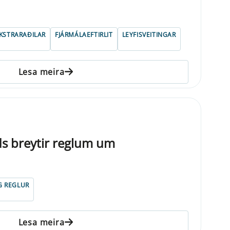
EKSTRARAÐILAR
FJÁRMÁLAEFTIRLIT
LEYFISVEITINGAR
Lesa meira
ds breytir reglum um
G REGLUR
Lesa meira