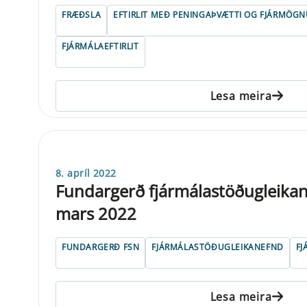
FRÆÐSLA
EFTIRLIT MEÐ PENINGAÞVÆTTI OG FJÁRMÖG
FJÁRMÁLAEFTIRLIT
Lesa meira
8. apríl 2022
Fundargerð fjármálastöðugleikane
mars 2022
FUNDARGERÐ FSN
FJÁRMÁLASTÖÐUGLEIKANEFND
FJ
Lesa meira