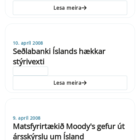
Lesa meira
10. apríl 2008
Seðlabanki Íslands hækkar
stýrivexti
ELDRI EN 5 ÁRA
Lesa meira
9. apríl 2008
Matsfyrirtækið Moody's gefur út
ársskýrslu um Ísland