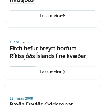
ELDRI EN 5 ÁRA
Lesa meira
1. apríl 2008
Fitch hefur breytt horfum
Ríkissjóðs Íslands í neikvæðar
ELDRI EN 5 ÁRA
Lesa meira
28. mars 2008
Ræða Davíðs Oddssonar,