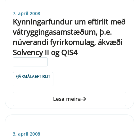
7. apríl 2008
Kynningarfundur um eftirlit með
vátryggingasamstæðum, þ.e.
núverandi fyrirkomulag, ákvæði
Solvency II og QIS4
ELDRI EN 5 ÁRA
FJÁRMÁLAEFTIRLIT
Lesa meira
3. apríl 2008