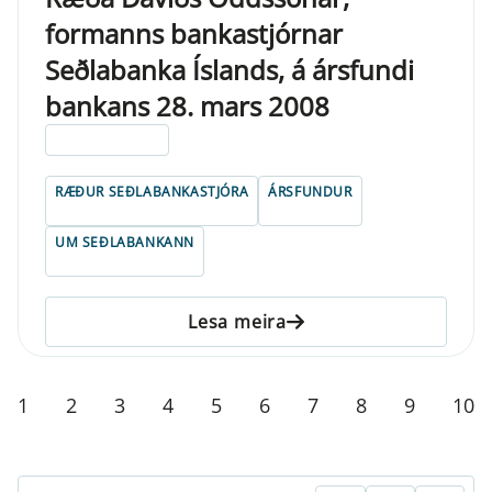
formanns bankastjórnar
Seðlabanka Íslands, á ársfundi
bankans 28. mars 2008
ELDRI EN 5 ÁRA
RÆÐUR SEÐLABANKASTJÓRA
ÁRSFUNDUR
UM SEÐLABANKANN
Lesa meira
1
2
3
4
5
6
7
8
9
10