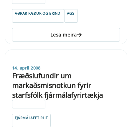
AÐRAR RÆÐUR OG ERINDI
AGS
Lesa meira
14. apríl 2008
Fræðslufundir um
markaðsmisnotkun fyrir
starfsfólk fjármálafyrirtækja
ELDRI EN 5 ÁRA
FJÁRMÁLAEFTIRLIT