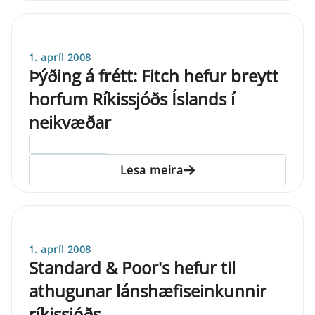
1. apríl 2008
Þýðing á frétt: Fitch hefur breytt
horfum Ríkissjóðs Íslands í
neikvæðar
ELDRI EN 5 ÁRA
Lesa meira
1. apríl 2008
Standard & Poor's hefur til
athugunar lánshæfiseinkunnir
ríkissjóðs