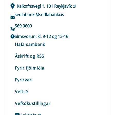
Kalkofnsvegi 1, 101 Reykjavík
sedlabanki@sedlabanki.is
569 9600
Símsvörun: kl. 9-12 og 13-16
Hafa samband
Áskrift og RSS
Fyrir fjölmiðla
Fyrirvari
Veftré
Vefkökustillingar