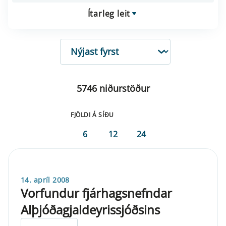
Ítarleg leit
RÖÐUN
5746 niðurstöður
FJÖLDI Á SÍÐU
6
12
24
14. apríl 2008
Vorfundur fjárhagsnefndar
Alþjóðagjaldeyrissjóðsins
ELDRI EN 5 ÁRA