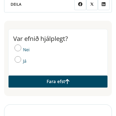
DEILA
Var efnið hjálplegt?
Var efnið hjálplegt?
Nei
Já
Fara efst