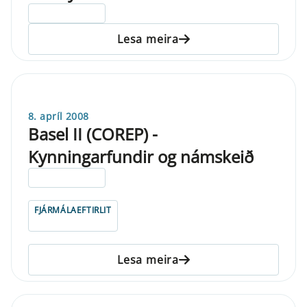
ELDRI EN 5 ÁRA
Lesa meira
8. apríl 2008
Basel II (COREP) -
Kynningarfundir og námskeið
ELDRI EN 5 ÁRA
FJÁRMÁLAEFTIRLIT
Lesa meira