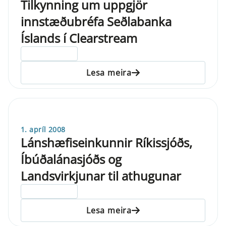
Tilkynning um uppgjör
innstæðubréfa Seðlabanka
Íslands í Clearstream
ELDRI EN 5 ÁRA
Lesa meira
1. apríl 2008
Lánshæfiseinkunnir Ríkissjóðs,
Íbúðalánasjóðs og
Landsvirkjunar til athugunar
ELDRI EN 5 ÁRA
Lesa meira